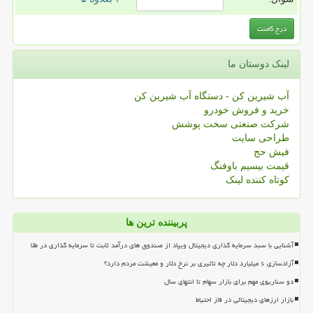
لینک دوستان ما
آب شیرین کن - دستگاه آب شیرین کن
خرید و فروش خودرو
شرکت صنعتی سخت پوشش
طراحی سایت
فیش حج
قیمت بیسیم باوفنگ
کوتاه کننده لینک
پربیننده ترین ها
آشنایی با سبد سرمایه گذاری دیجیتال ویپاد از صندوق های درآمد ثابت تا سرمایه گذاری در طلا
آزادسازی ۶ میلیارد دلار چه تاثیری بر نرخ دلار و معیشت مردم دارد؟
دو سناریوی مهم برای بازار سهام تا انتهای سال
بازار ارزهای دیجیتالی در فاز احتیاط