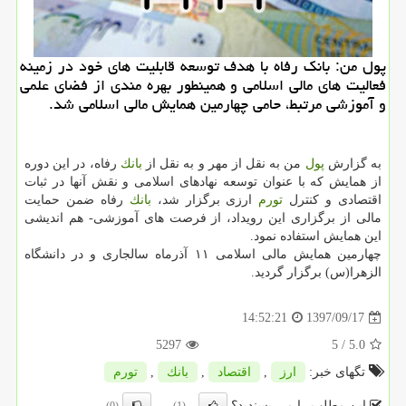
پول من: بانك رفاه با هدف توسعه قابلیت های خود در زمینه
فعالیت های مالی اسلامی و همینطور بهره مندی از فضای علمی
و آموزشی مرتبط، حامی چهارمین همایش مالی اسلامی شد.
به گزارش
پول
من به نقل از مهر و به نقل از
بانك
رفاه، در این دوره
از همایش كه با عنوان توسعه نهادهای اسلامی و نقش آنها در ثبات
اقتصادی و كنترل
تورم
ارزی برگزار شد،
بانك
رفاه ضمن حمایت
مالی از برگزاری این رویداد، از فرصت های آموزشی- هم اندیشی
این همایش استفاده نمود.
چهارمین همایش مالی اسلامی ۱۱ آذرماه سالجاری و در دانشگاه
الزهرا(س) برگزار گردید.
1397/09/17
14:52:21
5297
/ 5
5.0
تگهای خبر:
ارز
,
اقتصاد
,
بانك
,
تورم
این مطلب را می پسندید؟