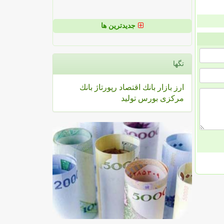
جدیدترین ها
تگها
ارز
بازار
بانك
اقتصاد
رپورتاژ
بانك
مركزی
بورس
تولید