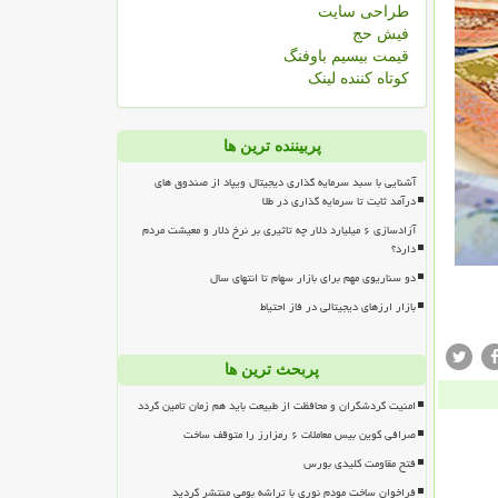
طراحی سایت
فیش حج
قیمت بیسیم باوفنگ
کوتاه کننده لینک
پربیننده ترین ها
آشنایی با سبد سرمایه گذاری دیجیتال ویپاد از صندوق های
درآمد ثابت تا سرمایه گذاری در طلا
آزادسازی ۶ میلیارد دلار چه تاثیری بر نرخ دلار و معیشت مردم
دارد؟
دو سناریوی مهم برای بازار سهام تا انتهای سال
بازار ارزهای دیجیتالی در فاز احتیاط
پربحث ترین ها
امنیت گردشگران و محافظت از طبیعت باید هم زمان تامین گردد
صرافی کوین بیس معاملات ۶ رمزارز را متوقف ساخت
فتح مقاومت کلیدی بورس
فراخوان ساخت مودم نوری با تراشه بومی منتشر گردید