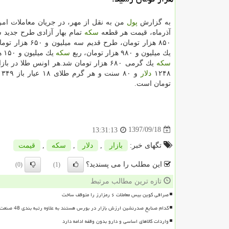
به گزارش
پول
آذرماه، قیمت هر قطعه
سكه
تمام بهار آزادی طرح جدید س
۸۵۰ هزار تومان، طرح قدیم سه میلیون و ۶۵۰ هزار تومان، نیم
یك میلیون و ۹۸۰ هزار تومان، ربع
سكه
یك میلیون و ۱۵۰ هزار تومان و
سكه
یك گرمی ۶۸۰ هزار تومان شد.هر اونس طلا در ب
۱۲۴۸
دلار
تومان است.
1397/09/18
13:31:13
تگهای خبر:
بازار
,
دلار
,
سكه
,
قیمت
این مطلب را می پسندید؟
(0)
(1)
تازه ترین مطالب مرتبط
صرافی کوین بیس معاملات ۶ رمزارز را متوقف ساخت
کدام صنایع صدرنشین ارزش بازار در بورس هستند به علاوه رتبه بندی 48 صنعت بورسی
واردات کالاهای اساسی و دارو بدون وقفه ادامه دارد