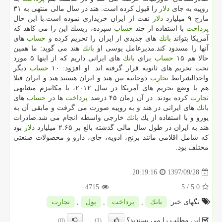
روپیه به جای
دلار
را قبول كرده است. هند در سال مالی منتهی به ۳۱
مارچ ۹ میلیارد
دلار
نفت از ایران خریداری نموده است.با این حال
پرداخت
با استفاده از چند
حساب
سپرده، ریسك این را می كاهد كه
آمریكا بتواند
بانك
های جدیدی از ایران را تحریم كرده و
حساب
های
آنها را مسدود كند.مدیرعامل یوسی او
بانك
هند می گوید: ما همین
حالا هم ۱۵
حساب
برای
بانك
های ایرانی داریم كه از اینها ۵ مورد
تحت تحریم های ثانویه قرار گرفته اند. او افزود: ۱۰
حساب
دیگر
واجدالشرایط
تجارت
دوجانبه بین هند و ایران هستند.هند و ایران قبلا
هم با وضع تحریم های آمریكا در سال ۲۰۱۲، با مكانیزم مشابهی
تجارت
كرده بودند. در آن زمان ۴۵ درصد
پرداخت
ها در
حساب
های
بانك
های ایرانی در هند و به روپیه صورت می گرفت و مابقی آن به
یورو و با استفاده از یك
بانك
خارجی واسطه انجام می شد.صادرات
هند به ایران در طول سال مالی گذشته بالغ بر ۲.۶۵ میلیارد
دلار
بود
كه شامل اقلامی مانند برنج، ادویه، چای، دارو و محصولات صنعتی
مختلف بود.
1397/09/28
20:19:16
4715
/ 5
5.0
تگهای خبر:
بانك
,
پرداخت
,
پول
,
تجارت
این مطلب را می پسندید؟
(0)
(1)