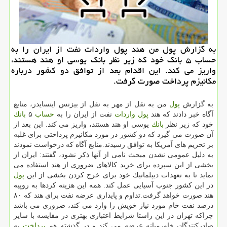
به گزارش پول من هند پول واردات نفت از ایران را به
حساب ۵ بانك خود كه زیر نظر بانك یوسی او هند هستند،
واریز می كند. این اقدام بعد از توافق دو كشور درباره
مكانیزم پرداخت صورت گرفت.
به گزارش
پول
من به نقل از مهر به نقل از بیزنس اینسایدر، منابع
آگاه خبر دادند كه هند
پول
واردات
نفت از ایران را به
حساب
۵
بانك
خود كه زیر نظر
بانك
یوسی او هند هستند، واریز می كند. این بعد از
آن صورت می گیرد كه دو كشور در مورد مكانیزم پرداختی برای غلبه
بر تحریم های آمریكا به توافق رسیدند.منابع آگاه كه درخواست نمودند
به دلیل عمومی نشدن مبحث نامی از آنها ذكر نشود، گفتند: ایران از
بخشی از این سپرده برای خرید كالاهای ضروری از هند استفاده می
نماید تا به تعهدات دیپلماتیك خود برای خرج كردن بخشی از این
پول
در این كشور جنوب آسیایی عمل كند. همه این هزینه كردها به روپیه
هند صورت خواهد گرفت.تداوم و پایداری عرضه نفت برای هند كه ۸۰
درصد نفت خام مورد نیاز خویش را وارد می كند، ضروری می باشد
چراكه تهران در این راستا شرایط اعتباری بهتری در مقایسه با سایر
صادركنندگان خاورمیانه عرضه می كند و در گذشته هم
پرداخت
به