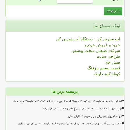
لینک دوستان ما
آب شیرین کن - دستگاه آب شیرین کن
خرید و فروش خودرو
شرکت صنعتی سخت پوشش
طراحی سایت
فیش حج
قیمت بیسیم باوفنگ
کوتاه کننده لینک
پربیننده ترین ها
آشنایی با سبد سرمایه گذاری دیجیتال ویپاد از صندوق های درآمد ثابت تا سرمایه گذاری در طلا
آزادسازی ۶ میلیارد دلار چه تاثیری بر نرخ دلار و معیشت مردم دارد؟
دو سناریوی مهم برای بازار سهام تا انتهای سال
تقدیر رییس کمیسیون اقتصادی مجلس از نقش کلیدی بانک مسکن در پایین آوردن ناترازی