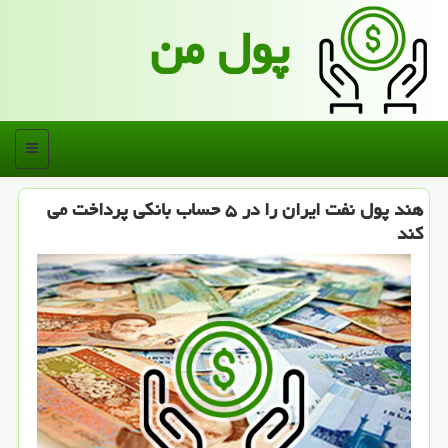
پول من
منو
هند پول نفت ایران را در ۵ حساب بانكی پرداخت می
كند