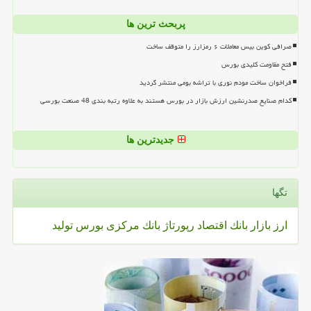
پربحث ترین ها
صرافی کوین بیس معاملات ۶ رمزارز را متوقف ساخت
فتح مقاومت کلیدی بورس
فراخوان ساخت مودم نوری با تراشه بومی منتشر گردید
کدام صنایع صدرنشین ارزش بازار در بورس هستند به علاوه رتبه بندی 48 صنعت بورسی
جدیدترین ها
تگها
ارز
بازار
بانك
اقتصاد
رپورتاژ
بانك مركزی
بورس
تولید