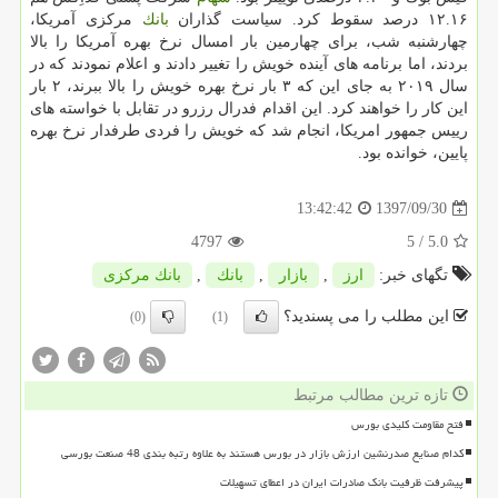
۱۲.۱۶ درصد سقوط كرد. سیاست گذاران
بانك
مركزی آمریكا،
چهارشنبه شب، برای چهارمین بار امسال نرخ بهره آمریكا را بالا
بردند، اما برنامه های آینده خویش را تغییر دادند و اعلام نمودند كه در
سال ۲۰۱۹ به جای این كه ۳ بار نرخ بهره خویش را بالا ببرند، ۲ بار
این كار را خواهند كرد. این اقدام فدرال رزرو در تقابل با خواسته های
رییس جمهور امریكا، انجام شد كه خویش را فردی طرفدار نرخ بهره
پایین، خوانده بود.
1397/09/30
13:42:42
4797
/ 5
5.0
تگهای خبر:
ارز
,
بازار
,
بانك
,
بانك مركزی
این مطلب را می پسندید؟
(0)
(1)
تازه ترین مطالب مرتبط
فتح مقاومت کلیدی بورس
کدام صنایع صدرنشین ارزش بازار در بورس هستند به علاوه رتبه بندی 48 صنعت بورسی
پیشرفت ظرفیت بانک صادرات ایران در اعطای تسهیلات