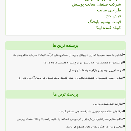
شرکت صنعتی سخت پوشش
طراحی سایت
فیش حج
قیمت بیسیم باوفنگ
کوتاه کننده لینک
پربیننده ترین ها
آشنایی با سبد سرمایه گذاری دیجیتال ویپاد از صندوق های درآمد ثابت تا سرمایه گذاری در طلا
آزادسازی ۶ میلیارد دلار چه تاثیری بر نرخ دلار و معیشت مردم دارد؟
دو سناریوی مهم برای بازار سهام تا انتهای سال
تقدیر رییس کمیسیون اقتصادی مجلس از نقش کلیدی بانک مسکن در پایین آوردن ناترازی
پربحث ترین ها
فتح مقاومت کلیدی بورس
فراخوان ساخت مودم نوری با تراشه بومی منتشر گردید
کدام صنایع صدرنشین ارزش بازار در بورس هستند به علاوه رتبه بندی 48 صنعت بورسی
ساخت وساز در جنگل بدون مجوز ممنوع می باشد