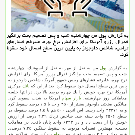
به گزارش پول من چهارشنبه شب و پس تصمیم بحث برانگیز
فدرال رزرو آمریكا برای افزایش نرخ بهره، علیرغم فشارهای
ترامپ، شاخص داوجونز به پایین ترین سطح امسال خود سقوط
كرد.
به گزارش
پول
من به نقل از مهر به نقل از اسپوتنیك، چهارشنبه
شب و پس تصمیم بحث برانگیز فدرال رزرو آمریكا برای افزایش
نرخ بهره، علیرغم فشارهای رییس جمهور آمریكا، شاخص داوجونز به
پایین ترین سطح امسال خود سقوط كرد. بعد از این كه
بانك
مركزی
آمریكا، نرخ بهره خویش را یك چهارم درصد بالا برد، در انتها جلسه
معاملاتی روز چهارشنبه،
بازار
سهام
آمریكا به شدت سقوط كرد.
میانگین صنعتی داوجونز بیشتر از ۳۵۰ واحد یا ۱.۵ درصد سقوط كرد
و به ۲۳۳۷۱ واحد رسید. اس اندپی ۵۰۰ هم با ۱.۵ درصد سقوط، در
سطح ۲۵۰۶ واحد بسته شد. شاخص نزدك ۲.۲۹ درصد از ارزش
خویش را از دست داد و در ۶۳۴۳ واحد پایان یافت. در معاملات
دیشب، مهمترین تغییرات مربوط به سقوط سنگین ۷.۲۵ درصدی
فیس بوك و ۲.۴۰ درصدی توییتر بود.
سهام
شركت پستی فداِكس هم