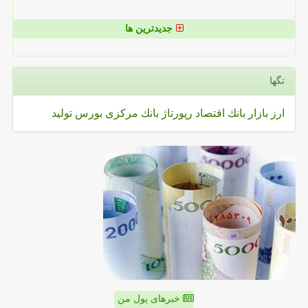
جدیدترین ها
تگها
ارز
بازار
بانك
اقتصاد
رپورتاژ
بانك مركزی
بورس
تولید
خبرهای پول من