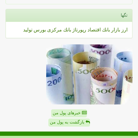
تگها
ارز
بازار
بانك
اقتصاد
رپورتاژ
بانك مركزی
بورس
تولید
خبرهای پول من
بازگشت به پول من