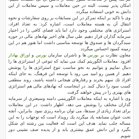
امكان پذیر نیست. البته در حین معاملات و سپس معاملات از این
دانش به خوبی استفاده میگردد.
وی با تاكید بر اینكه تمركز در این مسابقات بر روی سفارشات و نحوه
انتقال آن به هسته معاملات است، اشاره كرد: به تعداد افراد،
استراتژی های مختلفی وجود دارد اما باید فضای كافی را در اختیار
سرمایه گذاران قرار دهیم. طی سال های اخیر نهادهای مالی در حوزه
سبدگردان ها و صندوق ها توسعه مناسبی داشت اما هنوز هم در این
زمینه كمبود احساس میگردد.
معاون نظارت بر
بورس
ها و ناشران سازمان
بورس
و
اوراق بهادار
افزود: معاملات الگوریتم كمك می نماید كه تنوعی از استراتژی ها را
دنبال نماییم و بتوانیم به نحو مناسب تنوع استراتژی ها را پوشش
دهیم. از همین رو امید می رود با توسعه این فرهنگ، به جای اینكه
افراد تك سهم بخرند و رفتارهای هیجانی داشته باشند، روند منطقی
كسب سود را دنبال كنند. در اینجاست كه نهادهای مالی هم استراتژی
های بهتری را در پیش خواهند گرفت.
وی با اشاره به اینكه معاملات الگوریتمی دامنه وسیعتری از سرمایه
گذاران مختلف را پوشش می دهد، اظهار داشت: در این معاملات
برای تعداد زیادی از سبدها، می توان برنامه ریزی نمود. بنابراین، آنچه
تحت عنوان مسابقه یاد میگردد یك رویداد است كه توجهات را به این
مساله جلب نماید. هدف این است كه فعالیت بین رشته ای شكل
بگیرد و این دانش عمق بیشتری یابد و از پدیده صف نشینی دور
شویم.