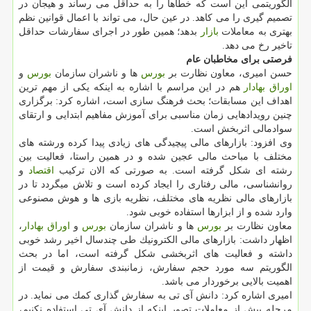
الگوریتمی این است كه خطاها را به حداقل می رساند و هیجان در
تصمیم گیری را می كاهد. در عین حال، می تواند با اعمال قوانین نظم
بهتری به معاملات
بازار
بدهد؛ همین طور در اجرای سفارشات حداقل
تاخیر رخ می دهد.
فرصتی برای مخاطبان عام
حسن امیری، معاون نظارت بر
بورس
ها و ناشران سازمان
بورس
و
اوراق بهادار
هم در این مراسم با اشاره به اینكه یكی از مهم ترین
اهداف این مسابقات؛ بحث فرهنگ سازی است، اشاره كرد: برگزاری
چنین رویدادهایی زمان مناسبی برای آموزش مفاهیم ابتدایی و ارتقای
سوادمالی اثربخش است.
وی افزود: بازارهای مالی پیچیدگی های زیادی پیدا كرده ورشته های
مختلف با مباحث مالی عجین شده و در همین راستا، فعالیت بین
رشته ای شكل گرفته است. به صورتی كه الان تركیب
اقتصاد
و
روانشناسی، مالی رفتاری را ایجاد كرده است و تلاش میگردد تا در
بازارهای مالی نظریه های مختلف، نظریه بازی ها و هوش مصنوعی
وارد شده و از ابزارها استفاده خوبی شود.
معاون نظارت بر
بورس
ها و ناشران سازمان
بورس
و
اوراق بهادار
،
اظهار داشت: بازارهای مالی الكترونیك طی چندسال اخیر رشد خوبی
داشته و فعالیت های اثربخشی شكل گرفته است، اما در بحث
الگوریتم سه مورد حجم سفارش، زمانبندی سفارش و قیمت از
اهمیت بالایی برخوردار می باشد.
امیری اشاره كرد: دانش آی تی به سفارش گذاری كمك می نماید. در
مرحله پیش از معاملات تصور اینكه از دانش آی تی استفاده نكنیم،