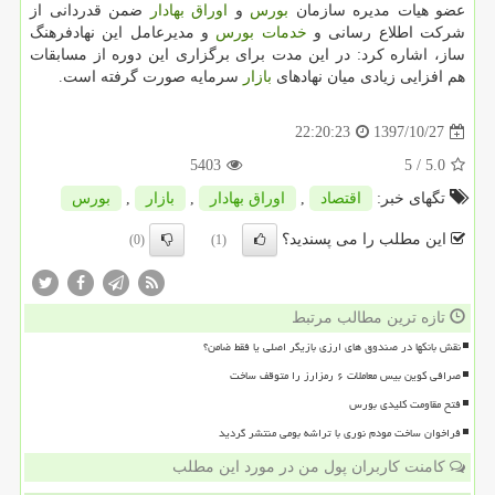
عضو هیات مدیره سازمان
بورس
و
اوراق بهادار
ضمن قدردانی از
شركت اطلاع رسانی و
خدمات
بورس
و مدیرعامل این نهادفرهنگ
ساز، اشاره كرد: در این مدت برای برگزاری این دوره از مسابقات
هم افزایی زیادی میان نهادهای
بازار
سرمایه صورت گرفته است.
1397/10/27
22:20:23
5403
/ 5
5.0
تگهای خبر:
اقتصاد
,
اوراق بهادار
,
بازار
,
بورس
این مطلب را می پسندید؟
(0)
(1)
تازه ترین مطالب مرتبط
نقش بانکها در صندوق های ارزی بازیگر اصلی یا فقط ضامن؟
صرافی کوین بیس معاملات ۶ رمزارز را متوقف ساخت
فتح مقاومت کلیدی بورس
فراخوان ساخت مودم نوری با تراشه بومی منتشر گردید
کامنت کاربران پول من در مورد این مطلب