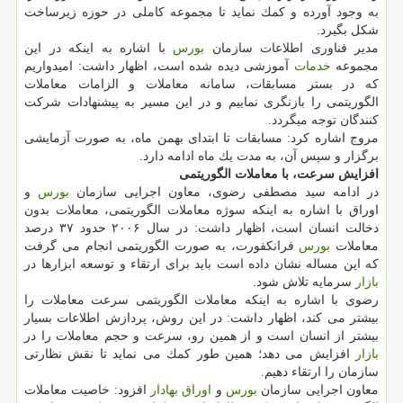
به وجود آورده و كمك نماید تا مجموعه كاملی در حوزه زیرساخت
شكل بگیرد.
مدیر فناوری اطلاعات سازمان
بورس
با اشاره به اینكه در این
مجموعه
خدمات
آموزشی دیده شده است، اظهار داشت: امیدواریم
كه در بستر مسابقات، سامانه معاملات و الزامات معاملات
الگوریتمی را بازنگری نماییم و در این مسیر به پیشنهادات شركت
كنندگان توجه میگردد.
مروج اشاره كرد: مسابقات تا ابتدای بهمن ماه، به صورت آزمایشی
برگزار و سپس آن، به مدت یك ماه ادامه دارد.
افزایش سرعت، با معاملات الگوریتمی
در ادامه سید مصطفی رضوی، معاون اجرایی سازمان
بورس
و
اوراق با اشاره به اینكه سوژه معاملات الگوریتمی، معاملات بدون
دخالت انسان است، اظهار داشت: در سال ۲۰۰۶ حدود ۳۷ درصد
معاملات
بورس
فرانكفورت، به صورت الگوریتمی انجام می گرفت
كه این مساله نشان داده است باید برای ارتقاء و توسعه ابزارها در
بازار
سرمایه تلاش شود.
رضوی با اشاره به اینكه معاملات الگوریتمی سرعت معاملات را
بیشتر می كند، اظهار داشت: در این روش، پردازش اطلاعات بسیار
بیشتر از انسان است و از همین رو، سرعت و حجم معاملات را در
بازار
افزایش می دهد؛ همین طور كمك می نماید تا نقش نظارتی
سازمان را ارتقاء دهیم.
معاون اجرایی سازمان
بورس
و
اوراق بهادار
افزود: خاصیت معاملات