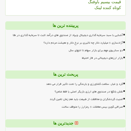
قیمت بیسیم باوفنگ
کوتاه کننده لینک
پربیننده ترین ها
آشنایی با سبد سرمایه گذاری دیجیتال ویپاد از صندوق های درآمد ثابت تا سرمایه گذاری در طلا
آزادسازی ۶ میلیارد دلار چه تاثیری بر نرخ دلار و معیشت مردم دارد؟
دو سناریوی مهم برای بازار سهام تا انتهای سال
بازار ارزهای دیجیتالی در فاز احتیاط
پربحث ترین ها
گرد و غبار، سلامت کشاورزی و بارندگی را تحت تأثیر قرار می دهد
نقش بانکها در صندوق های ارزی بازیگر اصلی یا فقط ضامن؟
امنیت گردشگران و محافظت از طبیعت باید هم زمان تامین گردد
صرافی کوین بیس معاملات ۶ رمزارز را متوقف ساخت
جدیدترین ها