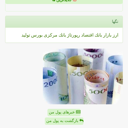
تگها
ارز
بازار
بانك
اقتصاد
رپورتاژ
بانك مركزی
بورس
تولید
خبرهای پول من
بازگشت به پول من