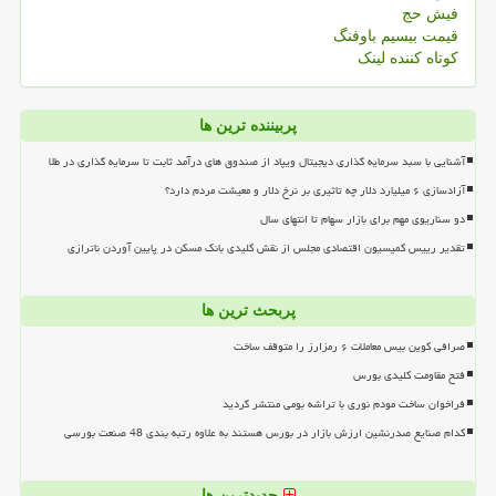
فیش حج
قیمت بیسیم باوفنگ
کوتاه کننده لینک
پربیننده ترین ها
آشنایی با سبد سرمایه گذاری دیجیتال ویپاد از صندوق های درآمد ثابت تا سرمایه گذاری در طلا
آزادسازی ۶ میلیارد دلار چه تاثیری بر نرخ دلار و معیشت مردم دارد؟
دو سناریوی مهم برای بازار سهام تا انتهای سال
تقدیر رییس کمیسیون اقتصادی مجلس از نقش کلیدی بانک مسکن در پایین آوردن ناترازی
پربحث ترین ها
صرافی کوین بیس معاملات ۶ رمزارز را متوقف ساخت
فتح مقاومت کلیدی بورس
فراخوان ساخت مودم نوری با تراشه بومی منتشر گردید
کدام صنایع صدرنشین ارزش بازار در بورس هستند به علاوه رتبه بندی 48 صنعت بورسی
جدیدترین ها