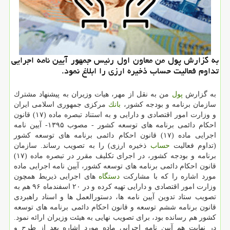
به گزارش پول من معاون اول رئیس جمهور آیین نامه اجرایی
تداوم فعالیت حساب ذخیره ارزی را ابلاغ نمود.
به گزارش
پول
من به نقل از مهر، هیات وزیران به پیشنهاد مشترك
سازمان برنامه و بودجه كشور،
بانك
مركزی جمهوری اسلامی ایران
و وزارت امور اقتصادی و دارایی و به استناد تبصره ماده (۱۷) قانون
احكام دائمی برنامه های توسعه كشور - مصوب ۱۳۹۵- آیین نامه
اجرایی ماده (۱۷) قانون احكام دائمی برنامه های توسعه كشور
(تداوم فعالیت
حساب
ذخیره ارزی) را به تصویب رساند. سازمان
برنامه و بودجه كشور، در اجرای تكلیف مقرر در تبصره ماده (۱۷)
قانون احكام دائمی برنامه های توسعه كشور، آیین نامه اجرایی ماده
مورد اشاره را كه با مشاركت
دستگاه
های اجرایی ذیربط همچون
وزارت امور اقتصادی و دارایی تهیه كرده و در ۲۰ اسفندماه ۹۶ هم به
تصویب ستاد تدوین آیین نامه ها، دستورالعمل ها و اسناد راهبردی
قانون برنامه ششم توسعه و قانون احكام دائمی برنامه های توسعه
كشور هم رسانده بود، برای تصویب نهایی به هیئت وزیران ارائه نمود.
در نهایت هم آیین نامه اجرایی ماده مورد اشاره بعد از طرح و