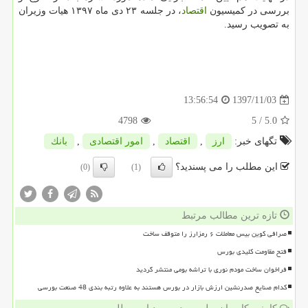
بررسی در كمیسیون
اقتصاد
، در جلسه ۲۳ دی ماه ۱۳۹۷ هیات وزیران
به تصویب رسید.
1397/11/03
13:56:54
4798
/ 5
5.0
تگهای خبر:
ارز
,
اقتصاد
,
امور اقتصادی
,
بانك
این مطلب را می پسندید؟
(0)
(1)
تازه ترین مطالب مرتبط
صرافی کوین بیس معاملات ۶ رمزارز را متوقف ساخت
فتح مقاومت کلیدی بورس
فراخوان ساخت مودم نوری با تراشه بومی منتشر گردید
کدام صنایع صدرنشین ارزش بازار در بورس هستند به علاوه رتبه بندی 48 صنعت بورسی