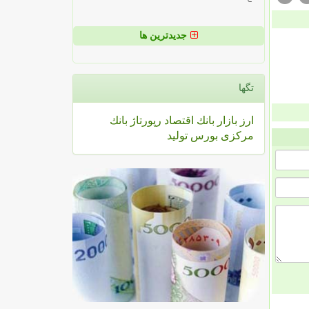
جدیدترین ها
تگها
ارز
بازار
بانك
اقتصاد
رپورتاژ
بانك
مركزی
بورس
تولید