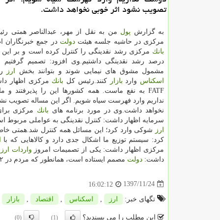
تصویب نشود اثر خوبی نخواهد داشت.
به گزارش
پول
من به نقل از مهر، عبدالناصر همتی ر
مركزی در حاشیه جلسه هیئت
دولت
در جمع خبرنگاران ا
بانك
درصد رشد نقدینگی داشتیم.وی افزود: تصمیم گرفتیم ص
مشمول مشوق های نیمایی شوند و بتوانند بخش
ارز
را
اسكناس
وارد
بازار
كنند.رئیس كل
بانك
مركزی اظهار دا
FATF به نفع ماست. همه كشورها این را پذیرفتند و 
نداریم وارد فهرست سیاه شویم. اگر این مساله تصویب نشو
نخواهد داشت.وی در مورد برنامه های
بانك
مركزی برای
سرمایه اظهار داشت: كنترل نقدینگی به عواملی مربوط اس
ارز
شوكی وارد كرد؛ این مسائل همه كنترل شد.همتی خاطر
كرد: سیستم توزیع ما اشكال جدی دارد و كالاهایی كه با
ا
مركزی اظهار داشت: یكی از تصمیمات امروز
واردات
ارز
ب
داشت:
دولت
مصمم ایستاده است، همانطور كه مردم در ۲۲ بهمن ایستادند.
1397/11/24
16:02:12
تگهای خبر:
ارز
,
اسكناس
,
اقتصاد
,
بازار
این مطلب را می پسندید؟
(0)
(1)