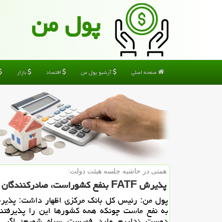
پول من
صفحه اصلی
آرشیو پول من
اقتصاد
بازار
همتی در حاشیه جلسه هیئت دولت:
پذیرش FATF بنفع كشوراست، صادركنندگان مشمول مشوق های نیمایی می شوند
به نفع ماست چونكه همه كشورها این را پذیرفتن
دوست نداریم وارد فهرست سیاه شویم؛ اگر ا