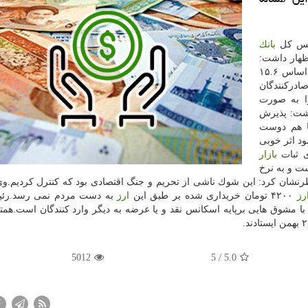
ئیس كل
بانك
ظهار داشت:
مركزی رشد نقدینگی را كنترل كرده است و بر این اساس ۱۵.۶
ادركنندگان
 به صورت
شت: پذیرش
ما هم دوست
د اثر خوبی
 ثبات
بازار
ت و به نرخ
نشان كرد: این شوك ناشی از تحریم و جنگ اقتصادی بود كه كنترل كردیم.و
رز
۴۲۰۰ تومان خریداری شده بر طبق این
ارز
به دست مردم نمی رسد.ر
ا مشوق هایی برپایه اسكانس نقد و یا عرضه به دیگر وارد كنندگان است.همت
5012
/ 5
5.0