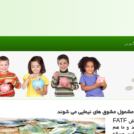
بورس
پول من: رئیس كل بانك مركزی اظهار داشت: پذیرش FATF
د و ما هم
ین مساله