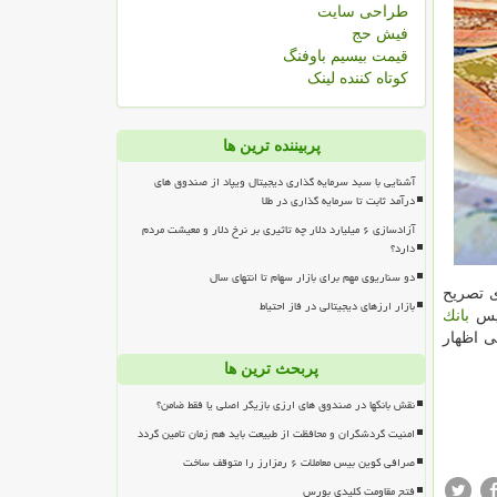
طراحی سایت
فیش حج
قیمت بیسیم باوفنگ
کوتاه کننده لینک
پربیننده ترین ها
آشنایی با سبد سرمایه گذاری دیجیتال ویپاد از صندوق های
درآمد ثابت تا سرمایه گذاری در طلا
آزادسازی ۶ میلیارد دلار چه تاثیری بر نرخ دلار و معیشت مردم
دارد؟
دو سناریوی مهم برای بازار سهام تا انتهای سال
ی تصریح
بازار ارزهای دیجیتالی در فاز احتیاط
ئیس
بانك
ی اظهار
پربحث ترین ها
نقش بانکها در صندوق های ارزی بازیگر اصلی یا فقط ضامن؟
امنیت گردشگران و محافظت از طبیعت باید هم زمان تامین گردد
صرافی کوین بیس معاملات ۶ رمزارز را متوقف ساخت
فتح مقاومت کلیدی بورس