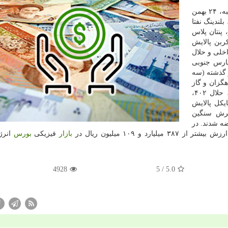
من به نقل از وزارت نفت، امروز (چهارشنبه، ۲۴ بهمن
)، كالاهای حلال ۴۰۲ پالایش نفت بندرعباس، حلال ۴۰۴، بلندینگ نفتا
، پنتان پلاس
ربن پالایش
اخلی و حلال
 پارس جنوبی
گذشته (سه
، هگزان و گاز
مایع صنعتی پتروشیمی بندر امام خمینی(ره)، حلال ۴۰۰، حلال ۴۰۲،
 حلال ۴۱۰ و آیزوریسایكل پالایش
برش سنگین
ه شدند. در
بازار
فیزیكی
بورس
انرژ
4928
/ 5
5.0