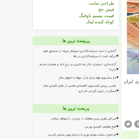
طراحی سایت
فیش حج
قیمت بیسیم باوفنگ
کوتاه کننده لینک
پربیننده ترین ها
آشنایی با سبد سرمایه گذاری دیجیتال ویپاد از صندوق های
درآمد ثابت تا سرمایه گذاری در طلا
آزادسازی ۶ میلیارد دلار چه تاثیری بر نرخ دلار و معیشت مردم
دارد؟
دو سناریوی مهم برای بازار سهام تا انتهای سال
ی ایران
تقدیر رییس کمیسیون اقتصادی مجلس از نقش کلیدی بانک
مسکن در پایین آوردن ناترازی
پربحث ترین ها
صرافی کوین بیس معاملات ۶ رمزارز را متوقف ساخت
فتح مقاومت کلیدی بورس
فراخوان ساخت مودم نوری با تراشه بومی منتشر گردید