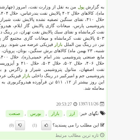
به گزارش
پول
ماه
حلال ۴۱۰، نفتای سنگین تصفیه نشده پالایش نفت شیراز
پتروشیمی پارس، میعانات گازی پالایش گاز ایلام، هیدروك
نفت كرمانشاه و نفتای سبك پالایش نفت تهران، در رینگ د
۵۰۳ پالایش نفت كرمانشاه و میعانات گازی مجتمع گاز
نیز، در رینگ بین الملل
بازار
فیزیكی عرضه می شوند. روز 
شنبه، ۲۳ بهمن ماه) كالاهای برش سنگین، بوتان، پروپان
حلال ۴۰۶، حلال ۵۰۲، حلال ۵۰۳،
نفت اصفهان، متانول پتروشیمی شیراز و زاگرس و 
پتروشیمی جم و امیركبیر در رینگ داخلی
بازار
فیزیكی عرض
این روز بیشتر از ۱۲، ۵۱۱ تن فرآورده هیدروكربوری به ارزش بیشتر از ۳۸۷ میلیارد و ۱۰۹ میلیون ریال در
معامله شد.
1397/11/26
20:53:27
تگهای خبر:
ارز
,
بازار
,
بورس
,
صنعت
این مطلب را می پسندید؟
(0)
(1)
تازه ترین مطالب مرتبط