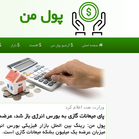
پول من
صفحه اصلی
آرشیو پول من
اقتصاد
بازار
وزارت نفت اعلام كرد:
پای میعانات گازی به بورس انرژی باز شد، عرض
پول من: رینگ بین الملل بازار فیزیكی بورس انر
میزبان عرضه یك میلیون بشكه میعانات گازی است.