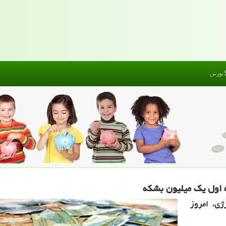
بورس
ه اول یك میلیون بشكه
ژی، امروز