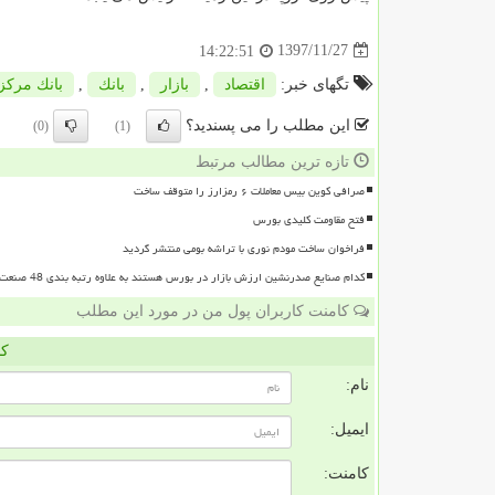
1397/11/27
14:22:51
تگهای خبر:
اقتصاد
,
بازار
,
بانك
,
بانك مركز
این مطلب را می پسندید؟
(0)
(1)
تازه ترین مطالب مرتبط
صرافی کوین بیس معاملات ۶ رمزارز را متوقف ساخت
فتح مقاومت کلیدی بورس
فراخوان ساخت مودم نوری با تراشه بومی منتشر گردید
کدام صنایع صدرنشین ارزش بازار در بورس هستند به علاوه رتبه بندی 48 صنعت بورسی
کامنت کاربران پول من در مورد این مطلب
کا
نام:
ایمیل:
کامنت: