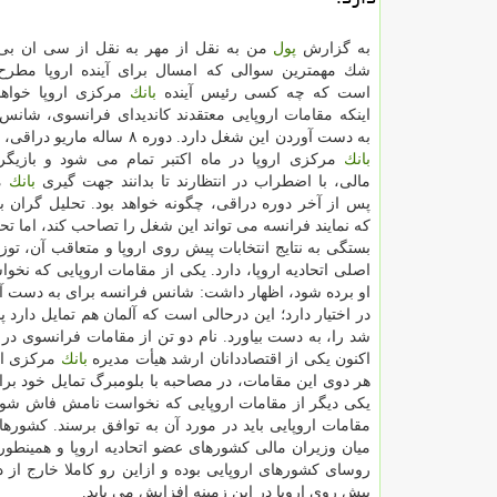
به گزارش
پول
من به نقل از مهر به نقل از سی ان بی
شك مهمترین سوالی كه امسال برای آینده اروپا مطرح
است كه چه كسی رئیس آینده
بانك
مركزی اروپا خواهد
اینكه مقامات اروپایی معتقدند كاندیدای فرانسوی، شانس 
به دست آوردن این شغل دارد. دوره ۸ ساله ماریو دراقی، رئیس كنونی
بانك
مركزی اروپا در ماه اكتبر تمام می شود و بازیگرا
مالی، با اضطراب در انتظارند تا بدانند جهت گیری
بانك
مر
پس از آخر دوره دراقی، چگونه خواهد بود. تحلیل گران بر
كه نمایند فرانسه می تواند این شغل را تصاحب كند، اما تح
بستگی به نتایج انتخابات پیش روی اروپا و متعاقب آن، تو
اصلی اتحادیه اروپا، دارد. یكی از مقامات اروپایی كه نخو
او برده شود، اظهار داشت: شانس فرانسه برای به دست آور
در اختیار دارد؛ این درحالی است كه آلمان هم تمایل دارد
شد را، به دست بیاورد. نام دو تن از مقامات فرانسوی در
اكنون یكی از اقتصاددانان ارشد هیأت مدیره
بانك
مركزی ارو
هر دوی این مقامات، در مصاحبه با بلومبرگ تمایل خود برای
یكی دیگر از مقامات اروپایی كه نخواست نامش فاش شود، 
مقامات اروپایی باید در مورد آن به توافق برسند. كشورهای
میان وزیران مالی كشورهای عضو اتحادیه اروپا و همینطور 
روسای كشورهای اروپایی بوده و ازاین رو كاملا خارج ا
پیش روی اروپا در این زمینه افزایش می یابد.