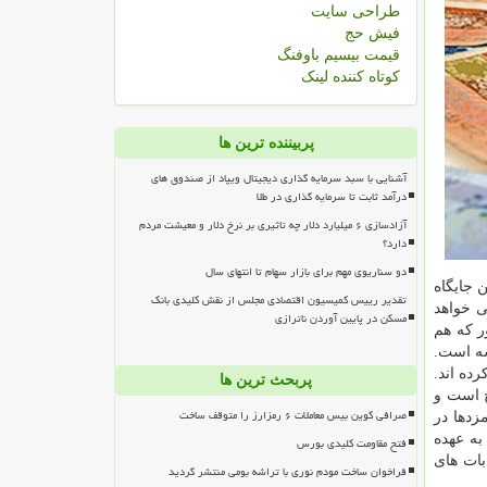
طراحی سایت
فیش حج
قیمت بیسیم باوفنگ
کوتاه کننده لینک
پربیننده ترین ها
آشنایی با سبد سرمایه گذاری دیجیتال ویپاد از صندوق های
درآمد ثابت تا سرمایه گذاری در طلا
آزادسازی ۶ میلیارد دلار چه تاثیری بر نرخ دلار و معیشت مردم
دارد؟
دو سناریوی مهم برای بازار سهام تا انتهای سال
 جایگاه
تقدیر رییس کمیسیون اقتصادی مجلس از نقش کلیدی بانک
ی خواهد
مسکن در پایین آوردن ناترازی
ر كه هم
ه است.
ده اند.
پربحث ترین ها
 است و
صرافی کوین بیس معاملات ۶ رمزارز را متوقف ساخت
زدها در
به عهده
فتح مقاومت کلیدی بورس
بات های
فراخوان ساخت مودم نوری با تراشه بومی منتشر گردید