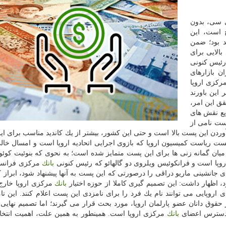
 سی، بدون
 است، این
 بود؛ ضمن
بالایی برای
ن بازارهای
كزی اروپا
 این باورند
قق این امر،
زیع نقش های
است نامی از
دن این پست بالا است و حتی این كشور، بیشتر از یك كاندید مناسب برای این
 پست ریاست كمیسیون اروپا كه بازوی اجرایی اتحادیه اروپا است و امسال خال
 میان گمانه زنی ها برای این پست متمایز شده است؛ به نحوی كه بنوئیت كوئو
پا است و فرانكوئیس ویلروی دو گالهائو كه رئیس كنونی
بانك
مركزی فرانس
 جانشینی ماریو دراقی را درصورتی كه این پست به آنها پیشنهاد شود، ابراز كر
اظهار داشت: این تصمیم گیری كاملا از حوزه اختیار
بانك
مركزی اروپا خارج
 اروپایی می توانند نام یك فرد را برای نامزدی این پست اعلام كنند. این نام
حقوق دانان عضو پارلمان اروپا، مورد بحث قرار می گیرند؛ اما تصمیم نهایی 
ز دسترس اعضای
بانك
مركزی اروپا است. همینطور به همین علت، اهمیت انتخا