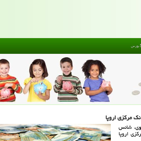
بورس
ك مركزی اروپا
سوی، شانس
كزی اروپا