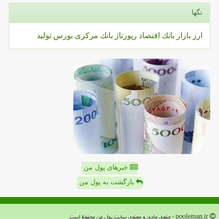
تگها
ارز
بازار
بانك
اقتصاد
رپورتاژ
بانك مركزی
بورس
تولید
خبرهای پول من
بازگشت به پول من
pooleman.ir - حقوق مادی و معنوی سایت پول من محفوظ است