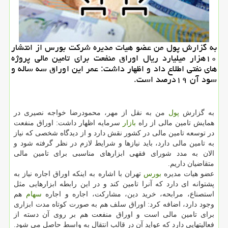
به گزارش پول من عضو هیات مدیره شركت بورس از انتشار
۱۰هزار میلیارد ریال اوراق منفعت برای تامین مالی پروژه
های نفتی اطلاع داد و اظهار داشت: عمر این اوراق سه ساله و
سود آن ۱۹درصد است.
به گزارش
پول
من به نقل از مهر، محمودرضا خواجه نصیری در
همایش تامین مالی از راه
بازار
سرمایه اظهار داشت: اوراق منفعت
در توسعه تامین مالی در كشور نقش دارد و از دیدگاه شخصی كه نیاز
به تامین مالی دارد، باید نیازها و شرایط لازم در نظر گرفته شود و
الان به مدد شورای فقهی ابزارهای مناسبی برای تامین مالی
متقاضیان داریم.
عضو هیات مدیره
بورس
تهران با اشاره به اینكه اوراق اجاره نیاز به
پشتوانه ای دارد كه آنرا تامین كند و در این رابطه ابزارهایی مثل
استصناع، مرابحه، خرید دین، مشاركت، اجاره و اجاره
سهام
هم
وجود دارد، اضافه كرد: اوراق سلف هم به صورت كوتاه مدت ابزاری
برای تامین مالی است و اوراق منفعت هم بر روی آن دسته از
فعالیتهایی دارد كه عواید آن در قالب انتقال به واسط حاصل می شود.