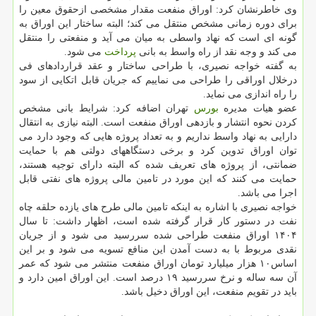
وی خاطرنشان كرد: اوراق منفعت مقدار مشخصی ازحقوق معین را
برای دوره زمانی مشخص منتقل می كند؛ البته ساختار این اوراق به
گونه ای است كه نهاد واسطی به میان می آید و منفعتی را منتقل
می كند و وجه نقد از راه واسط به بانی
پرداخت
می شود.
به گفته خواجه نصیری، با طراحی ساختار و عقد قراردادهای فی
درخلال اوراقی را طراحی می نماییم كه جریان قابل اتكایی از سود
را راه اندازی می نماید.
عضو هیات مدیره
بورس
تهران اضافه كرد: شرایط بانی مشخص
كردن نحوه انتشار و بازدهی اوراق منفعت است. البته نیازی به انتقال
دارایی به نهاد واسط نداریم و به تعداد پروژه هایی كه وجود دارد می
توان اوراق تدوین كرد و برخی دستگاههای دولتی هم با حمایت
ضمانتی، از پروژه های تعریف شده كه البته دارای توجیه هستند،
حمایت می كنند كه این مورد در تامین مالی پروژه های نفتی قابل
اجرا می باشد.
خواجه نصیری با اشاره به اینكه تامین مالی طرح های یازده حلقه چاه
نفت در دستور كار قرار گرفته شده است، اظهار داشت: تا سال
۱۴۰۴ اوراق منفعت طراحی شده سررسید می شود و از جریان
نقدی مربوط با به دست آمدن این منافع تسویه می شود و بر این
اساس۱۰ هزار میلیارد تومان اوراق منفعت منتشر می شود كه عمر
آن سه ساله و نرخ سررسید ۱۹ درصد است. این اوراق امین دارد و
باید در تقویم منفعت، این اوراق دخیل باشد.