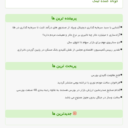
کوتاه کننده لینک
پربیننده ترین ها
آشنایی با سبد سرمایه گذاری دیجیتال ویپاد از صندوق های درآمد ثابت تا سرمایه گذاری در طلا
آزادسازی ۶ میلیارد دلار چه تاثیری بر نرخ دلار و معیشت مردم دارد؟
دو سناریوی مهم برای بازار سهام تا انتهای سال
تقدیر رییس کمیسیون اقتصادی مجلس از نقش کلیدی بانک مسکن در پایین آوردن ناترازی
پربحث ترین ها
فتح مقاومت کلیدی بورس
فراخوان ساخت مودم نوری با تراشه بومی منتشر گردید
کدام صنایع صدرنشین ارزش بازار در بورس هستند به علاوه رتبه بندی 48 صنعت بورسی
ساخت وساز در جنگل بدون مجوز ممنوع می باشد
جدیدترین ها