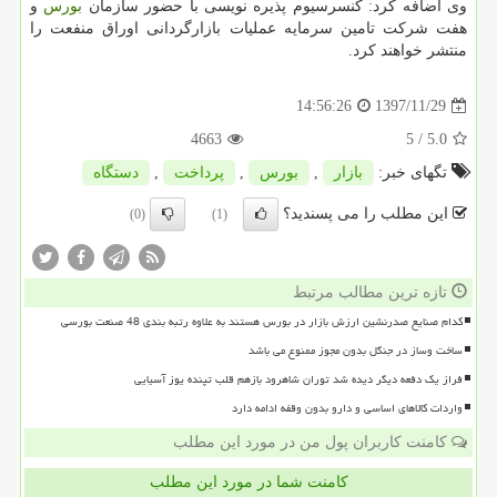
وی اضافه كرد: كنسرسیوم پذیره نویسی با حضور سازمان
بورس
و
هفت شركت تامین سرمایه عملیات بازارگردانی اوراق منفعت را
منتشر خواهند كرد.
1397/11/29
14:56:26
4663
/ 5
5.0
تگهای خبر:
بازار
,
بورس
,
پرداخت
,
دستگاه
این مطلب را می پسندید؟
(0)
(1)
تازه ترین مطالب مرتبط
کدام صنایع صدرنشین ارزش بازار در بورس هستند به علاوه رتبه بندی 48 صنعت بورسی
ساخت وساز در جنگل بدون مجوز ممنوع می باشد
فراز یک دفعه دیگر دیده شد توران شاهرود بازهم قلب تپنده یوز آسیایی
واردات کالاهای اساسی و دارو بدون وقفه ادامه دارد
کامنت کاربران پول من در مورد این مطلب
کامنت شما در مورد این مطلب