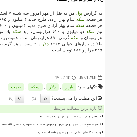
به گزارش
پول
من به نقل از م
هر قطعه
سكه
هر قطعه
سكه
نیم
سكه
دو میلیون و ۶۲۰ هزارتومان، ربع
سكه
هزارتومان و
سكه
گرمی ۸۵۰ هزارتومان است. همینطو
طلا در بازارهای جهانی ۱۳۲۷
دلار
۴۲۵ هزار و ۶۸۷ تومان است.
1397/12/08
15:27:10
تگهای خبر:
بازار
,
دلار
,
سكه
,
قیمت
این مطلب را می پسندید؟
(0)
(1)
تازه ترین مطالب مرتبط
صرافی کوین بیس معاملات ۶ رمزارز را متوقف ساخت
کدام صنایع صدرنشین ارزش بازار در بورس هستند به علاوه رتبه بندی 48 صنعت بورسی
واردات کالاهای اساسی و دارو بدون وقفه ادامه دارد