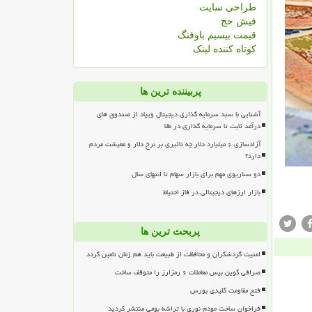
طراحی سایت
فیش حج
قیمت بیسیم باوفنگ
کوتاه کننده لینک
پربیننده ترین ها
آشنایی با سبد سرمایه گذاری دیجیتال ویپاد از صندوق های
درآمد ثابت تا سرمایه گذاری در طلا
آزادسازی ۶ میلیارد دلار چه تاثیری بر نرخ دلار و معیشت مردم
دارد؟
دو سناریوی مهم برای بازار سهام تا انتهای سال
بازار ارزهای دیجیتالی در فاز احتیاط
پربحث ترین ها
امنیت گردشگران و محافظت از طبیعت باید هم زمان تامین گردد
صرافی کوین بیس معاملات ۶ رمزارز را متوقف ساخت
فتح مقاومت کلیدی بورس
فراخوان ساخت مودم نوری با تراشه بومی منتشر گردید