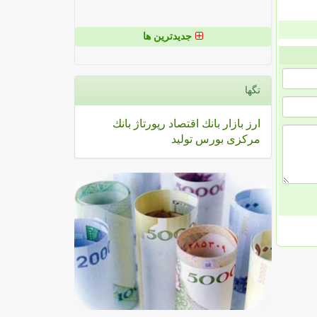
جدیدترین ها
تگها
ارز
بازار
بانك
اقتصاد
رپورتاژ
بانك
مركزی
بورس
تولید