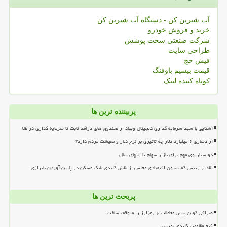
آب شیرین کن - دستگاه آب شیرین کن
خرید و فروش خودرو
شرکت صنعتی سخت پوشش
طراحی سایت
فیش حج
قیمت بیسیم باوفنگ
کوتاه کننده لینک
پربیننده ترین ها
آشنایی با سبد سرمایه گذاری دیجیتال ویپاد از صندوق های درآمد ثابت تا سرمایه گذاری در طلا
آزادسازی ۶ میلیارد دلار چه تاثیری بر نرخ دلار و معیشت مردم دارد؟
دو سناریوی مهم برای بازار سهام تا انتهای سال
تقدیر رییس کمیسیون اقتصادی مجلس از نقش کلیدی بانک مسکن در پایین آوردن ناترازی
پربحث ترین ها
صرافی کوین بیس معاملات ۶ رمزارز را متوقف ساخت
فتح مقاومت کلیدی بورس