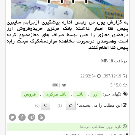
به گزارش پول من رئیس اداره پیشگیری ازجرایم سایبری
پلیس فتا اظهار داشت: بانك مركزی خریدوفروش ارز
درفضای مجازی را حتی توسط صراف های مجازممنوع كرده
است وهموطنان درصورت مشاهده مواردمشكوك مبحث رابه
پلیس فتا اعلام كنند.
دریافت 18 MB
1397/12/19
22:32:54
4801
/ 5
5.0
تگهای خبر:
ارز
,
بانك
,
بانك مركزی
,
فروش
این مطلب را می پسندید؟
(0)
(1)
تازه ترین مطالب مرتبط
صرافی کوین بیس معاملات ۶ رمزارز را متوقف ساخت