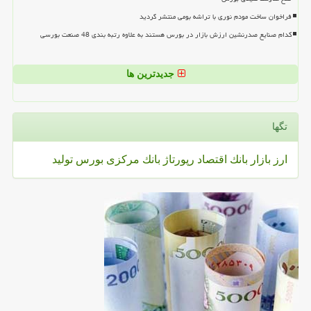
فراخوان ساخت مودم نوری با تراشه بومی منتشر گردید
کدام صنایع صدرنشین ارزش بازار در بورس هستند به علاوه رتبه بندی 48 صنعت بورسی
جدیدترین ها
تگها
ارز
بازار
بانك
اقتصاد
رپورتاژ
بانك مركزی
بورس
تولید