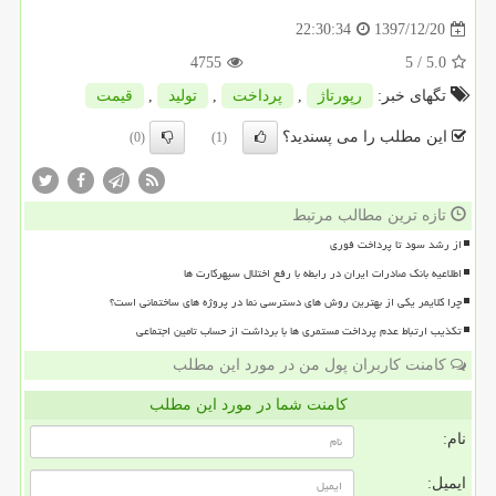
1397/12/20
22:30:34
4755
/ 5
5.0
تگهای خبر:
رپورتاژ
,
پرداخت
,
تولید
,
قیمت
این مطلب را می پسندید؟
(0)
(1)
تازه ترین مطالب مرتبط
از رشد سود تا پرداخت فوری
اطلاعیه بانک صادرات ایران در رابطه با رفع اختلال سپهرکارت ها
چرا کلایمر یکی از بهترین روش های دسترسی نما در پروژه های ساختمانی است؟
تکذیب ارتباط عدم پرداخت مستمری ها با برداشت از حساب تامین اجتماعی
کامنت کاربران پول من در مورد این مطلب
کامنت شما در مورد این مطلب
نام:
ایمیل: