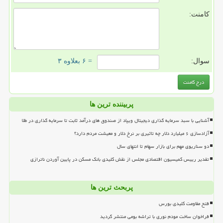
کامنت:
سوال:
= ۶ بعلاوه ۳
پربیننده ترین ها
آشنایی با سبد سرمایه گذاری دیجیتال ویپاد از صندوق های درآمد ثابت تا سرمایه گذاری در طلا
آزادسازی ۶ میلیارد دلار چه تاثیری بر نرخ دلار و معیشت مردم دارد؟
دو سناریوی مهم برای بازار سهام تا انتهای سال
تقدیر رییس کمیسیون اقتصادی مجلس از نقش کلیدی بانک مسکن در پایین آوردن ناترازی
پربحث ترین ها
فتح مقاومت کلیدی بورس
فراخوان ساخت مودم نوری با تراشه بومی منتشر گردید