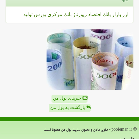
ارز
بازار
بانك
اقتصاد
رپورتاژ
بانك مركزی
بورس
تولید
خبرهای پول من
بازگشت به پول من
pooleman.ir - حقوق مادی و معنوی سایت پول من محفوظ است