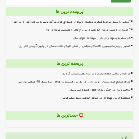
پربیننده ترین ها
آشنایی با سبد سرمایه گذاری دیجیتال ویپاد از صندوق های درآمد ثابت تا سرمایه گذاری در طلا
آزادسازی ۶ میلیارد دلار چه تاثیری بر نرخ دلار و معیشت مردم دارد؟
دو سناریوی مهم برای بازار سهام تا انتهای سال
تقدیر رییس کمیسیون اقتصادی مجلس از نقش کلیدی بانک مسکن در پایین آوردن ناترازی
پربحث ترین ها
فراخوان ساخت مودم نوری با تراشه بومی منتشر گردید
کدام صنایع صدرنشین ارزش بازار در بورس هستند به علاوه رتبه بندی 48 صنعت بورسی
ساخت وساز در جنگل بدون مجوز ممنوع می باشد
مشاهده خرس قهوه ای در مناطق حفاظت شده شمیرانات
جدیدترین ها
تگها