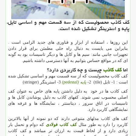
كف كاذب محصولیست كه از سه قسمت مهم و اساسی تایل،
پایه و استرینگر تشكیل شده است.
این روزها ، استفاده از ابزار و فناوری های جدید الزامی است .
بنابراین می بایست به دنبال راه حلی مطمئن برای قرار دادن
تجهیزات جانبی مانند: سیم ها و کابل ها و دیگر تاسیسات بود به گونه
ای که در مواقع حساس بتوانیم به آنها دسترسی داشته باشیم.
اما
کف کاذب
چیست و چه کاربردی دارد؟
کف کاذب محصولیست که از سه قسمت مهم و اساسی تشکیل شده
است : 1- تایل (
(tile
2-
پایه (
pedestal
)
3- استرینگر
(stringer)
کف کاذب ها در خود به دلیل داشتن پایه های خاص به عنوان کف
اصلی محسوب نمی شوند. کفهای کاذب به دلیل پوشاندن کابل ها و
تاسیسات در اتاق سرور ، دیتاسنتر ، نمایشگاه ها و غرفه های
نمایشگاهی کاربرد دارد.
کف های کاذب مدلهای متنوعی دارند که دو نمونه از آنها بالاترین
کاربرد را دارد به طور مثال
کف کاذب فولادی
که دوام و تحمل بار
زیادی دارد و از لحاظ قیمت به ارزان تر میباشد و کف کاذب