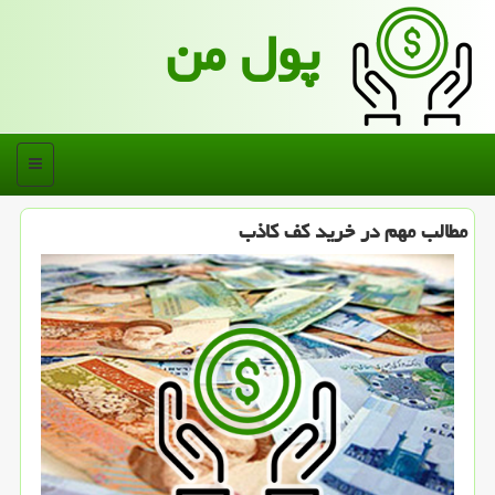
پول من
منو
مطالب مهم در خرید كف كاذب