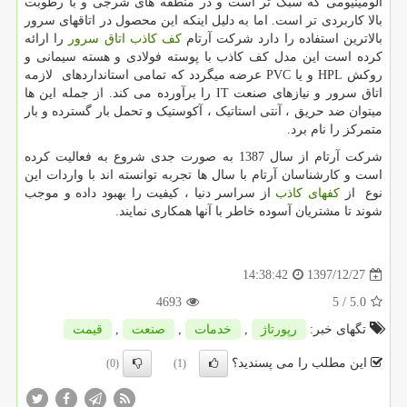
آلومینیومی که سبک تر است و در منطقه های شرجی و با رطوبت
بالا کاربردی تر است. اما به دلیل اینکه این محصول در اتاقهای سرور
بالاترین استفاده را دارد شرکت آرتام
کف کاذب اتاق سرور
را ارائه
کرده است این مدل کف کاذب با پوسته فولادی و هسته سیمانی و
روکش
HPL
و یا
PVC
عرضه میگردد که تمامی استانداردهای لازمه
اتاق سرور و نیازهای صنعت
IT
را برآورده می کند. از جمله این ها
میتوان ضد حریق ، آنتی استاتیک ، آکوستیک و تحمل بار گسترده و بار
متمرکز را نام برد.
شرکت آرتام از سال 1387 به صورت جدی شروع به فعالیت کرده
است و کارشناسان آرتام با سال ها تجربه توانسته اند با واردات این
نوع از
کفهای کاذب
از سراسر دنیا ، کیفیت را بهبود داده و موجب
شوند تا مشتریان آسوده خاطر با آنها همکاری نمایند.
1397/12/27
14:38:42
4693
/ 5
5.0
تگهای خبر:
رپورتاژ
,
خدمات
,
صنعت
,
قیمت
این مطلب را می پسندید؟
(0)
(1)