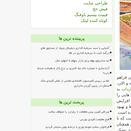
طراحی سایت
فیش حج
قیمت بیسیم باوفنگ
کوتاه کننده لینک
پربیننده ترین ها
آشنایی با سبد سرمایه گذاری دیجیتال ویپاد از صندوق های
درآمد ثابت تا سرمایه گذاری در طلا
دو سناریوی مهم برای بازار سهام تا انتهای سال
آزادسازی ۶ میلیارد دلار چه تاثیری بر نرخ دلار و معیشت مردم
دارد؟
ن فراهم
تقدیر رییس کمیسیون اقتصادی مجلس از نقش کلیدی بانک
و الان،
مسکن در پایین آوردن ناترازی
ردات
به
هایی را
 افزایش
پربحث ترین ها
 و بهبود
صرافی کوین بیس معاملات ۶ رمزارز را متوقف ساخت
ده است.
ت كه با
فتح مقاومت کلیدی بورس
 همچنان
فراخوان ساخت مودم نوری با تراشه بومی منتشر گردید
ری تشكر