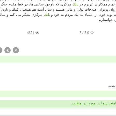
 تمام همكاران عزیزم در
بانك
مركزی كه باوجود سختی ها، در خط مقدم جنگ 
ن پرتوان اصلاحات پولی و مالی هستند و سال آینده هم همچنان كمك و یاری آن
 نوبه خود، از اعتماد تك تك مردم به خود و
بانك
مركزی تشكر می كنم و سالی
ل خواستارم.
4671
/ 5
5.0
منت شما در مورد این مطلب