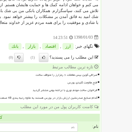
می كنم و خواهان ادامه كمك ها و حمایت هایشان هستم. از
تلاش می كنند، سپاسگزارم. همكاران بانكی من بی شك بازوا
شك امید به فائق آمدن بر مشكلات را بیشتر خواهد نمود. به
با شادی و موفقیت را برای همه مردم عزیز از خداوند متعا
1398/01/03
14:23:51
تگهای خبر:
ارز
,
اقتصاد
,
بازار
,
بانك
این مطلب را می پسندید؟
(0)
(1)
تازه ترین مطالب مرتبط
صرافی کوین بیس معاملات ۶ رمزارز را متوقف ساخت
فتح مقاومت کلیدی بورس
فراخوان ساخت مودم نوری با تراشه بومی منتشر گردید
کدام صنایع صدرنشین ارزش بازار در بورس هستند به علاوه رتبه بندی 48 صنعت بورسی
کامنت کاربران پول من در مورد این مطلب
کا
نام: