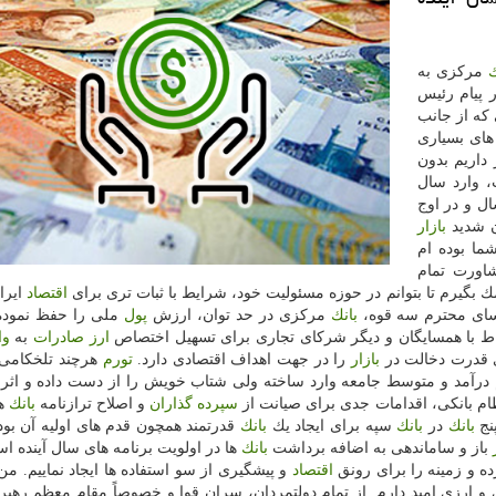
ك
مركزی به
 پیام رئیس
كه از جانب
های بسیاری
داریم بدون
، وارد سال
ل و در اوج
ن شدید
بازار
ا بوده ام
شاورت تمام
بگیرم تا بتوانم در حوزه مسئولیت خود، شرایط با ثبات تری برای
اقتصاد
ایرا
ؤسای محترم سه قوه،
بانك
مركزی در حد توان، ارزش
پول
ملی را حفظ نموده 
باط با همسایگان و دیگر شركای تجاری برای تسهیل اختصاص
ارز
صادرات
به
وا
قدرت دخالت در
بازار
را در جهت اهداف اقتصادی دارد.
تورم
هرچند تلخكامی 
كم درآمد و متوسط جامعه وارد ساخته ولی شتاب خویش را از دست داده و اثر
ظام بانكی، اقدامات جدی برای صیانت از
سپرده گذاران
و اصلاح ترازنامه
بانك
ها
نج
بانك
در
بانك
سپه برای ایجاد یك
بانك
قدرتمند همچون قدم های اولیه آن بو
باز و ساماندهی به اضافه برداشت
بانك
ها در اولویت برنامه های سال آینده اس
ده و زمینه را برای رونق
اقتصاد
و پیشگیری از سو استفاده ها ایجاد نماییم. من
 و ارزی امید دارم. از تمام دولتمردان، سران قوا و خصوصاً مقام معظم رهب