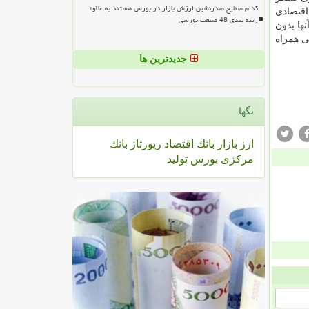
کدام صنایع صدرنشین ارزش بازار در بورس هستند به علاوه
اقتصادی
رتبه بندی 48 صنعت بورسی
ها بدون
 همراه
جدیدترین ها
تگها
ارز
بازار
بانك
اقتصاد
رپورتاژ
بانك
مركزی
بورس
تولید