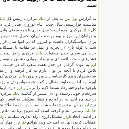
است.
به گزارش
پول
من به نقل از
بانك
مركزی، رئیس كل
بان
مناسبت فرارسیدن سال جدید، پیام نوروزی صادر كرد. در
كل
بانك
مركزی آمده است: سال جاری با همه سختی هایی 
بدخواهان این مرز و بوم بر ملت ایران تحمیل شد، درس 
برای سیاستگذاران داشت و امروز كه در انتها سال قرار 
شك با كوله باری از تجربه و عمل در مقابله با مشكلات
جدید می شویم. حقیر مسئولیت
بانك
مركزی را در نیمه سا
فشارهای سخت اقتصادی و تبلیغات روانی دشمن و نوسا
ارز
به عهده گرفتم. در خلال هفت ماهی كه در خدمت شم
تلاش كردم تا آنچه در توان دارم به كار گرفته و از م
صاحبنظران و هم كارشناسان درون و برون
بانك
مركزی كمك 
آورم. به لطف خداوند متعال و كمك همه دولتمردان و ر
باوجود تداوم فشارها، تسلط لازم را بر
بازار
ارز
دارد. ارت
سرانجام خوبی رسیده و الان بیشتر از گذشته
بانك
مركزی 
در چند ماه اخیر به بار آورده و فشار سنگینی به اقشار 
نرخ
ارز
در آن به تدریج تخلیه شده است. در ادامه اصلاح ن
خدمات
رسانی انجام گرفته است كه شروع برنامه ادغام پ
در ادامه، ایجاد
بازار
متشكل ارزی، راه اندازی عملیات
بازار
عملیاتی كردن آنها، به امید خداوند، بتوانیم
تورم
را مهار كر
به حمایت شما مردم عزیز در پیاده سازی برنامه های پولی