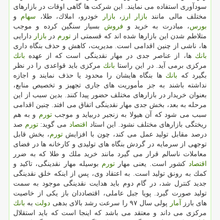
سودآوری استفاده می نمایند. این شركت ها گاهی اوقات در بازارهای
مختلف مالی مانند
بازار
ارز
،
بازار
خودرو، املاك، طلا،
سهام
و
بورس
، مبادرت به خرید و
فروش
بسیار سنگین كرده و موجب
متلاطم شدن این بازارها شده اند كه قسمتی از
تورم
در
بازار
دارایی
ها، ناشی از چنین اقدامی است. مدیریت، كاهش و حذف بنگاه داری
بانك
ها، از عناصر جدی در مهار نقدینگی است كه از عهده
بانك
مركزی برمی آید. در این راستا
بانك
مركزی باید قواعدی را در نظر
بگیرد كه
بانك
ها بنگاه هایشان را محدود یا حذف نمایند و اجازه
نداشته باشند به جز مأموریت های جاری تجهیز و تخصیص منابع،
بعنوان خریدار در بازارهای مختلف حضور پیدا كنند. بدین سبب از این
مرحله به بعد، بخش جدی مهار نقدینگی اتفاق می افتد. چنین اقدامی
سبب می شود كه آن هیولا به زنجیر دربیاید و موجب
تورم
و به هم
ریختگی بازارهای مختلف نشود. این استاد
اقتصاد
می گوید:
تورم
صد
درصد مقابل تولید عمل می كند، چون با افزایش
تورم
، بخش قابل
توجهی از سرمایه در گردش بنگاه های تولیدی و كارخانه ها در فضای
معاملات ناسالم قرار می گیرد مانند خرید ملك و طلا كه به ضرر
اقتصاد
كشور است. یعنی مهار
تورم
بوسیله مهار نقدینگی، تاكید و
كمك به رونق تولید است. به اعتقاد وی، پس از اینكه خلق نقدینگی
جدید كنترل شد، در گام دوم باید هدایت نقدینگی موجود به سمت
تولید صورت گیرد. پویا جبل عاملی، اقتصاددان باز یكی از خاصیت
های بارز
آمار
پولی سال ۹۷ را سرعت رشد بالای بدهی
دولت
به
بانك
مركزی می داند و معتقد می باشد كه اینجا است كه باید استقلال