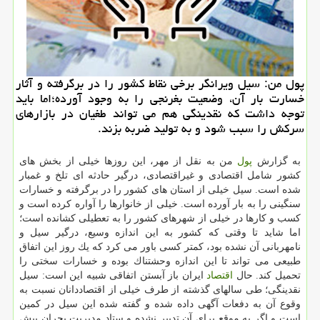
پول من: سیل ویرانگر برخی نقاط كشور را در برگرفته و آثار
خسارت بار آن، وضعیت بغرنجی را به وجود آورده؛اما باید
توجه داشت كه نقدینگی هم می تواند طغیان در بازارهای
سركش را سبب شود و به تولید ضربه بزند.
به گزارش
پول
من به نقل از مهر، این روزها خیلی از بخش های
كشور شامل اقتصادی و غیراقتصادی، درگیر حادثه ای تلخ و غمبار
شده است. سیل خیلی از استان های كشور را در برگرفته و خسارات
سنگینی را به بار آورده است. خیلی از خانوارها را آواره كرده است و
كسب و كارها در خیلی از شهرهای كشور را به تعطیلی كشانده است؛
اما شاید تا وقتی كه كشور به این اندازه وسیع، درگیر سیل و
نامهربانی آن نشده بود، كمتر كسی باور می كرد كه یك روز این اتفاق
طبیعی می تواند تا این اندازه وحشتناك بوده و خسارات سختی را
تحمیل كند. حال
اقتصاد
ایران باز آبستن اتفاقی شبیه این است: سیل
نقدینگی؛ طی سالهای گذشته از طرف خیلی از اقتصاددانان نسبت به
وقوع آن به دفعات آگهی داده شده و گفته شده این سیل در كمین
است و اگر به موقع برای آن تدبیر نشده و ستاد مدیریت بحران پیش