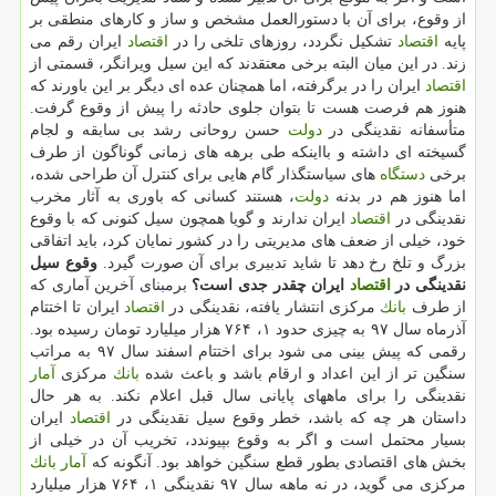
از وقوع، برای آن با دستورالعمل مشخص و ساز و كارهای منطقی بر
پایه
اقتصاد
تشكیل نگردد، روزهای تلخی را در
اقتصاد
ایران رقم می
زند. در این میان البته برخی معتقدند كه این سیل ویرانگر، قسمتی از
اقتصاد
ایران را در برگرفته، اما همچنان عده ای دیگر بر این باورند كه
هنوز هم فرصت هست تا بتوان جلوی حادثه را پیش از وقوع گرفت.
متأسفانه نقدینگی در
دولت
حسن روحانی رشد بی سابقه و لجام
گسیخته ای داشته و بااینكه طی برهه های زمانی گوناگون از طرف
برخی
دستگاه
های سیاستگذار گام هایی برای كنترل آن طراحی شده،
اما هنوز هم در بدنه
دولت
، هستند كسانی كه باوری به آثار مخرب
نقدینگی در
اقتصاد
ایران ندارند و گویا همچون سیل كنونی كه با وقوع
خود، خیلی از ضعف های مدیریتی را در كشور نمایان كرد، باید اتفاقی
بزرگ و تلخ رخ دهد تا شاید تدبیری برای آن صورت گیرد.
وقوع سیل
نقدینگی در
اقتصاد
ایران چقدر جدی است؟
برمبنای آخرین آماری كه
از طرف
بانك
مركزی انتشار یافته، نقدینگی در
اقتصاد
ایران تا اختتام
آذرماه سال ۹۷ به چیزی حدود ۱، ۷۶۴ هزار میلیارد تومان رسیده بود.
رقمی كه پیش بینی می شود برای اختتام اسفند سال ۹۷ به مراتب
سنگین تر از این اعداد و ارقام باشد و باعث شده
بانك
مركزی
آمار
نقدینگی را برای ماههای پایانی سال قبل اعلام نكند. به هر حال
داستان هر چه كه باشد، خطر وقوع سیل نقدینگی در
اقتصاد
ایران
بسیار محتمل است و اگر به وقوع بپیوندد، تخریب آن در خیلی از
بخش های اقتصادی بطور قطع سنگین خواهد بود. آنگونه كه
آمار
بانك
مركزی می گوید، در نه ماهه سال ۹۷ نقدینگی ۱، ۷۶۴ هزار میلیارد