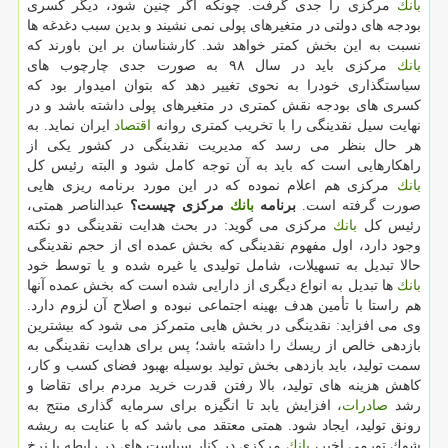
بانك
مركزی را جدی گرفت. چونكه اگر چنین شود، دیگر كسری
بودجه های دولتی در متغیرهای پولی نمی نشیند و بدین سبب دغدغه ها
نسبت به این بخش كمتر خواهد شد. كارشناسان بر این باورند كه
بانك
مركزی باید در سال ۹۸ به صورت جدی چارچوب های
سیاستگذاری خودرا به نحوی تغییر دهد كه بتوان امیدوار بود كه
كسری های بودجه نقش كمتری در متغیرهای پولی داشته باشد و در
نهایت سیل نقدینگی را با تخریب كمتری روانه
اقتصاد
ایران نماید. به
هر حال بنظر می رسد كه مدیریت نقدینگی در كشور یكی از
راهكارهایی است كه باید به آن توجه كامل شود و البته رئیس كل
بانك
مركزی هم اعلام نموده كه در این مورد برنامه ریزی هایی
صورت گرفته است.
برنامه
بانك
مركزی چیست؟
عبدالناصر همتی،
رئیس كل
بانك
مركزی می گوید: در بحث هدایت نقدینگی دو نكته
وجود دارد، اول مفهوم نقدینگی كه بخش عمده ای از حجم نقدینگی
حالا تبدیل به تسهیلات، شامل تولیدی یا غیره شده و یا توسط خود
بانك
ها تبدیل به انواع دیگری از دارایی شده است كه بخش عمده آنها
هم راستا با تأمین هدف بهینه اجتماعی نبوده و اصلاح آن لزوم دارد.
وی می افزاید: نقدینگی در بخش هایی متمركز می شود كه بیشترین
بازدهی خالص از ریسك را داشته باشد؛ پس برای هدایت نقدینگی به
سمت تولید، باید بازدهی بخش تولید بوسیله بهبود فضای كسب و كار،
كاهش هزینه های تولید، بالا رفتن قدرت خرید مردم برای تقاضا و
رشد
صادرات
، افزایش یابد تا انگیزه برای سرمایه گذاری منتج به
رونق تولید، ایجاد شود. همتی معتقد می باشد كه با عنایت به ریشه
شوك تورمی اخیر،
بانك
مركزی در كنار سیاست های در رابطه با نرخ