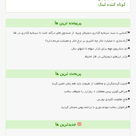
کوتاه کننده لینک
پربیننده ترین ها
آشنایی با سبد سرمایه گذاری دیجیتال ویپاد از صندوق های درآمد ثابت تا سرمایه گذاری در طلا
آزادسازی ۶ میلیارد دلار چه تاثیری بر نرخ دلار و معیشت مردم دارد؟
دو سناریوی مهم برای بازار سهام تا انتهای سال
بازار ارزهای دیجیتالی در فاز احتیاط
پربحث ترین ها
امنیت گردشگران و محافظت از طبیعت باید هم زمان تامین گردد
صرافی کوین بیس معاملات ۶ رمزارز را متوقف ساخت
فتح مقاومت کلیدی بورس
فراخوان ساخت مودم نوری با تراشه بومی منتشر گردید
جدیدترین ها