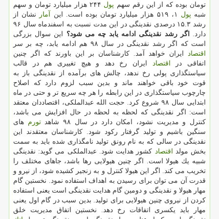
تومان بوده كه از این رقم سهم
پول
۲۴۴ هزار میلیارد تومان و سهم
شبه
پول
۱، ۵۱۹ هزار میلیارد تومان بوده است. این
آمار
نشان از
رشد ۱۵.۳ درصدی نقدینگی در این مدت نسبت به اسفندماه سال ۹۶
دارد.
اگر رشد نقدینگی ادامه یابد چه می شود؟
این سوال بزرگی
است كه اگر رشد نقدینگی در سال ۹۸ هم ادامه یابد، چه بر سر
اقتصاد
ایران خواهد آمد. كارشناسان بر این باورند كه اگر چنین
اتفاقی در
اقتصاد
ایران رخ دهد و هیچ تغییری هم در قالب
سیاستگذاری پولی رخ ندهد، چالش های برآمده از نقدینگی باز به
قوت خود باقی خواهند ماند و بدین سبب لزوم دارد كه اصلاح
چارچوب سیاستگذاری در این رابطه را هر چه سریع تر و حتی در ماه
ابتدایی سال ۹۸ شروع كرد. حجت الله عبدالملكی، اقتصاددان معتقد
است: اگر نقدینگی كه لحظه به لحظه در حال افزایش می باشد،
كنترل و مدیریت نشود، امكان دارد در سال ۹۸ شاهد
تورم
های
سنگین باشیم و تولید گرفتار ركود شود. كارشناسان معتقدند این
نقدینگی در سالی كه به نام رونق تولید نامگذاری شده باید به سمت
بخش مولد
اقتصاد
كشور هدایت شود. عبدالملكی می گوید: نقدینگی
شبیه یك هیولا است. اگر چنین هیولایی رها باشد، جاهای مختلف را
تخریب می كند. اگر این هیولا كنترل و به زنجیر كشیده شود، از نیرو و
قدرت آن می توان برای رسیدن به اهداف استفاده نمود. نخستین گام
مهار هیولا و نقدینگی و دومین گام هدایت نقدینگی است یعنی استفاده
كردن از نیروی چنین هیولایی برای تولید. بدین سبب در گام اول یعنی
مهار باید یكسری اتفاقات رخ دهد. نخستین اتفاق مدیریت خلق