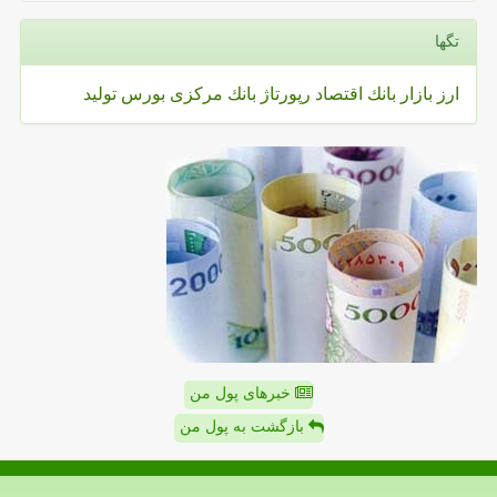
تگها
ارز
بازار
بانك
اقتصاد
رپورتاژ
بانك مركزی
بورس
تولید
خبرهای پول من
بازگشت به پول من