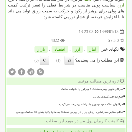
ارز
، سیاست پولی مناسب در شرایط فعلی را تغییر تركیب كمیت
های پولی برای پرهیز از ركود و حركت به سمت رونق تولید می داند
تا با افزایش عرضه، از فشار تورمی كاسته شود.
1398/01/13
13:23:03
4822
/ 5
5.0
تگهای خبر:
آمار
,
ارز
,
اقتصاد
,
بازار
این مطلب را می پسندید؟
(0)
(1)
تازه ترین مطالب مرتبط
صرافی کوین بیس معاملات ۶ رمزارز را متوقف ساخت
فتح مقاومت کلیدی بورس
فراخوان ساخت مودم نوری با تراشه بومی منتشر گردید
کدام صنایع صدرنشین ارزش بازار در بورس هستند به علاوه رتبه بندی 48 صنعت بورسی
کامنت کاربران پول من در مورد این مطلب
کامنت شما در مورد این مطلب