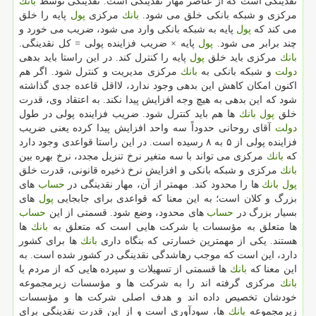
نقدینگی است كه از عناصر مهار نقدینگی است. نقدینگی توسط
بانك
مركزی و شبكه بانكی خلق می شود.
بانك
مركزی
پول
پایه را خلق
می كند كه
پول
پایه به شبكه بانكی وارد می شود، ضریب می خورد و
چند برابر می شود.
پول
پایه × ضریب فزاینده پولی = كل نقدینگی.
بانك
مركزی باید خلق
پول
پایه را كنترل كند. در این راستا باید بدهی
دولت
و شبكه بانكی به
بانك
مركزی مدیریت و كنترل شود. اگر هم
اكنون امكان كاهش این بدهی وجود ندارد، لااقل قاعده جدی گذاشته
شود كه این بدهی به هیچ وجه افزایش پیدا نكند. به اعتقاد وی، قدرت
خلق
پول
بانك
ها هم باید كنترل شود. ضریب فزاینده پولی در طول
دولت
آقای روحانی حدوداً سه واحد افزایش پیدا كرده یعنی ضریب
فزاینده پولی از ۵ به ۸ رسیده است. در این راستا قواعدی وجود دارد
كه
بانك
مركزی می تواند با سه متغیر نرخ تنزیل مجدد، نرخ بهره بین
بانك
مركزی و شبكه بانكی و افزایش نرخ ذخیره قانونی، قدرت خلق
پول
بانك
ها را محدود كند. مهمتر از آن، مهار نقدینگی در
حساب
های
بزرگ و كلان است؛ به این معنا كه قواعدی برای جابجایی
پول
های
بسیار بزرگ در
حساب
های محدود، وضع شود. قسمتی از این
حساب
ها متعلق به مؤسسات یا شركت هایی است كه متعلق به
بانك
ها
هستند. یكی از مهمترین خسارتی كه بنگاه داری
بانك
ها برای كشور
دارد، این است كه موجب رهاشدگی نقدینگی در كشور شده است. به
این معنا كه
بانك
ها قسمتی از تسهیلات و سپرده هایی كه از مردم یا
بانك
مركزی گرفته اند را به شركت ها و مؤسسات زیرمجموعه
خودشان تخصیص داده اند و هدف اصلی شركت ها و مؤسسات
زیرمجموعه
بانك
ها، سودآوری است و از این قدرت نقدینگی برای