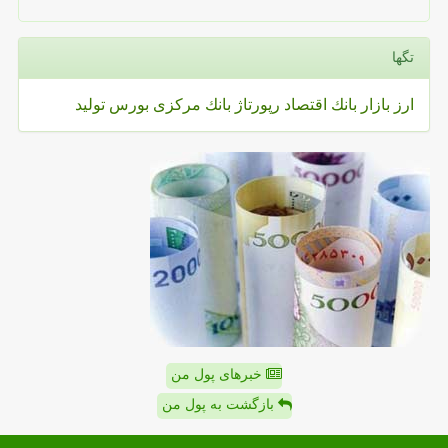
تگها
ارز
بازار
بانك
اقتصاد
رپورتاژ
بانك مركزی
بورس
تولید
خبرهای پول من
بازگشت به پول من