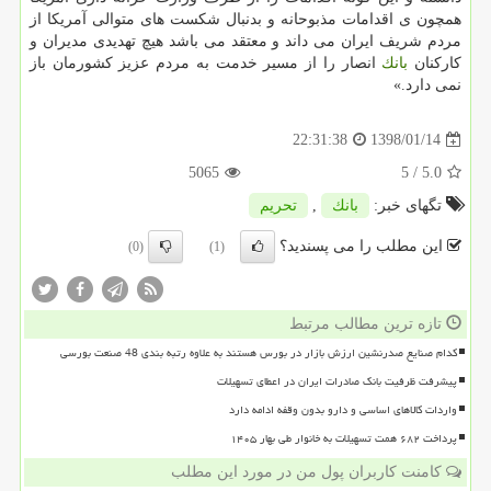
همچون ی اقدامات مذبوحانه و بدنبال شكست های متوالی آمریكا از
مردم شریف ایران می داند و معتقد می باشد هیچ تهدیدی مدیران و
كاركنان
بانك
انصار را از مسیر خدمت به مردم عزیز كشورمان باز
نمی دارد.»
1398/01/14
22:31:38
5065
/ 5
5.0
تگهای خبر:
بانك
,
تحریم
این مطلب را می پسندید؟
(0)
(1)
تازه ترین مطالب مرتبط
کدام صنایع صدرنشین ارزش بازار در بورس هستند به علاوه رتبه بندی 48 صنعت بورسی
پیشرفت ظرفیت بانک صادرات ایران در اعطای تسهیلات
واردات کالاهای اساسی و دارو بدون وقفه ادامه دارد
پرداخت ۶۸۲ همت تسهیلات به خانوار طی بهار ۱۴۰۵
کامنت کاربران پول من در مورد این مطلب