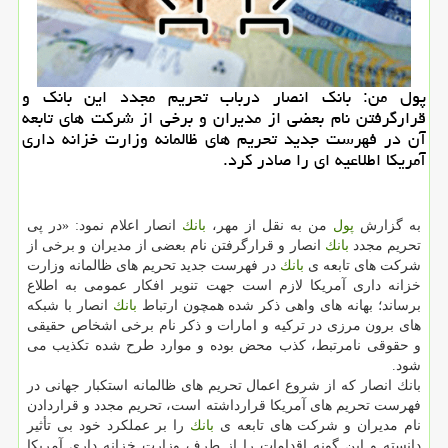
پول من: بانك انصار درباب تحریم مجدد این بانك و
قرارگرفتن نام بعضی از مدیران و برخی از شركت های تابعه
آن در فهرست جدید تحریم های ظالمانه وزارت خزانه داری
آمریكا اطلاعیه ای را صادر كرد.
به گزارش
پول
من به نقل از مهر،
بانك
انصار اعلام نمود: «در پی
تحریم مجدد
بانك
انصار و قرارگرفتن نام بعضی از مدیران و برخی از
شركت های تابعه ی
بانك
در فهرست جدید تحریم های ظالمانه وزارت
خزانه داری آمریكا لازم است جهت تنویر افكار عمومی به اطلاع
برساند؛ بهانه های واهی ذكر شده همچون ارتباط
بانك
انصار با شبكه
های برون مرزی در تركیه و امارات و ذكر نام برخی اشخاص حقیقی
و حقوقی نامرتبط، كذب محض بوده و موارد طرح شده تكذیب می
شود.
بانك انصار كه از شروع اعمال تحریم های ظالمانه استكبار جهانی در
فهرست تحریم های آمریكا قرارداشته است، تحریم مجدد و قراردادن
نام مدیران و شركت های تابعه ی
بانك
را بر عملكرد خود بی تأثیر
دانسته و این گونه اقدامات را از طرف وزارت خزانه داری آمریكا