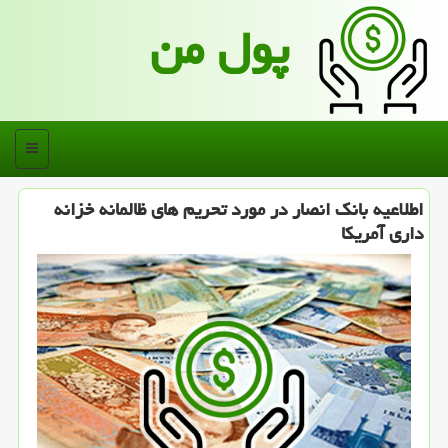
پول من
منو
اطلاعیه بانك انصار در مورد تحریم های ظالمانه خزانه
داری آمریكا