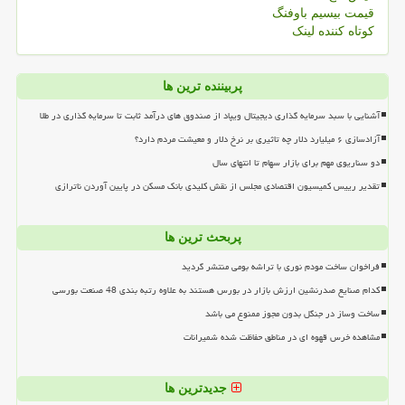
قیمت بیسیم باوفنگ
کوتاه کننده لینک
پربیننده ترین ها
آشنایی با سبد سرمایه گذاری دیجیتال ویپاد از صندوق های درآمد ثابت تا سرمایه گذاری در طلا
آزادسازی ۶ میلیارد دلار چه تاثیری بر نرخ دلار و معیشت مردم دارد؟
دو سناریوی مهم برای بازار سهام تا انتهای سال
تقدیر رییس کمیسیون اقتصادی مجلس از نقش کلیدی بانک مسکن در پایین آوردن ناترازی
پربحث ترین ها
فراخوان ساخت مودم نوری با تراشه بومی منتشر گردید
کدام صنایع صدرنشین ارزش بازار در بورس هستند به علاوه رتبه بندی 48 صنعت بورسی
ساخت وساز در جنگل بدون مجوز ممنوع می باشد
مشاهده خرس قهوه ای در مناطق حفاظت شده شمیرانات
جدیدترین ها