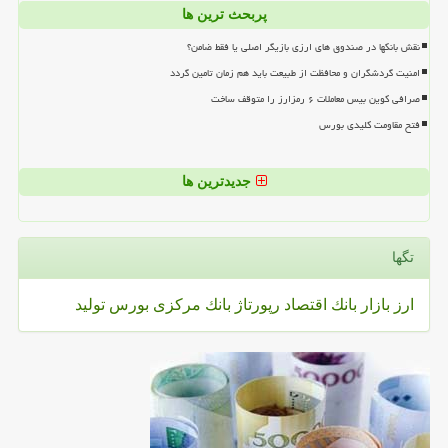
پربحث ترین ها
نقش بانکها در صندوق های ارزی بازیگر اصلی یا فقط ضامن؟
امنیت گردشگران و محافظت از طبیعت باید هم زمان تامین گردد
صرافی کوین بیس معاملات ۶ رمزارز را متوقف ساخت
فتح مقاومت کلیدی بورس
جدیدترین ها
تگها
ارز
بازار
بانك
اقتصاد
رپورتاژ
بانك مركزی
بورس
تولید