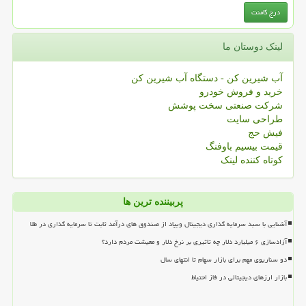
لینک دوستان ما
آب شیرین کن - دستگاه آب شیرین کن
خرید و فروش خودرو
شرکت صنعتی سخت پوشش
طراحی سایت
فیش حج
قیمت بیسیم باوفنگ
کوتاه کننده لینک
پربیننده ترین ها
آشنایی با سبد سرمایه گذاری دیجیتال ویپاد از صندوق های درآمد ثابت تا سرمایه گذاری در طلا
آزادسازی ۶ میلیارد دلار چه تاثیری بر نرخ دلار و معیشت مردم دارد؟
دو سناریوی مهم برای بازار سهام تا انتهای سال
بازار ارزهای دیجیتالی در فاز احتیاط