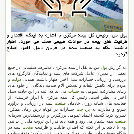
پول من: رئیس كل بیمه مركزی با اشاره به اینكه اقتدار و
ظرفیت های بیمه در حوادث طبیعی محك می خورد، اظهار
داشت: نگاه به صنعت بیمه در جریان سیل اخیر، اصلاح
گردید.
به گزارش
پول
من به نقل از بیمه مركزی، غلامرضا سلیمانی در جمع
بعضی از مدیران عامل شركت های بیمه و نمایندگان كارگروه های
بررسی و ارزیابی خسارات سیل اخیر اظهار داشت: همدلی
دولت
و
مردم برای كاهش تلفات و تسكین آلام صدمه دیدگان، از جلوه های
زیبای مشاركت عمومی به
حساب
می آید كه البته در این حادثه سیل
اخیر بی نظیر است. رئیس كل بیمه مركزی با ابراز خرسندی از
فعالیت های شبانه روزی خادمان
صنعت
بیمه در ارزیابی و برآورد
سریع و مبادرت به
پرداخت
خسارات در كوتاه ترین زمان ممكن،
تصریح كرد: گنجینه اعتماد عمومی بزرگترین و ارزشمندترین سرمایه
صنعت
بیمه بشمار می رود و همه باید قدر این ثروت ملی را بدانیم.
وی با تاكید بر این نكته كه اقتدار، قابلیت و ظرفیت
صنعت
بیمه در
هنگام وقوع حوادث طبیعی محك می خورد، تصریح كرد: وقوع حوادث