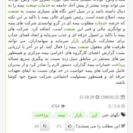
می تواند توجه بیشتر از پیش آحاد جامعه به
خدمات
صنعت
بیمه را به
دنبال داشته باشد و در سیل اخیر نگاه های بسیاری نسبت به
صنعت
بیمه، اصلاح شده است. رئیس شورای عالی بیمه با تاكید بر این نكته
كه عرضه
خدمات
مطلوب بیمه ای در گرو توانمندی شركت های بیمه
و توانگری مالی و فنی این
صنعت
است، اضافه كرد: شركت های
بیمه با تاكید بر اصول حرفه ای و جذب سرمایه و ایجاد فضای جذاب
برای مشاركت بازیگران
بازار
سرمایه و سهامداران، می توانند
ظرفیت های مغفول
صنعت
بیمه را فعال كنند. او در آخر با ارزیابی
مثبت گزارش اعضای كارگروه های اعزامی بیمه مركزی و همینطور
تیم های مستقر در مناطق سیل زده نسبت به پیگیری سریع مساله
پرداخت
خسارات بیمه گذاران، دستور لازم را صادر كرد و از مدیران
عامل شركت های بیمه خواست در حد توان نسبت به ایفای تعهدات
حرفه ای و همینطور مسئولیت اجتماعی شركت متبوع خود كوشا
باشند.
1398/01/25
15:18:29
4764
/ 5
5.0
تگهای خبر:
ارز
,
بازار
,
بیمه
,
پرداخت
این مطلب را می پسندید؟
(0)
(1)