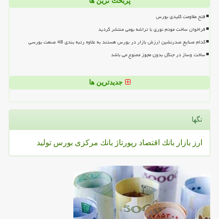
پربحث ترین ها
فتح مقاومت کلیدی بورس
فراخوان ساخت مودم نوری با تراشه بومی منتشر گردید
کدام صنایع صدرنشین ارزش بازار در بورس هستند به علاوه رتبه بندی 48 صنعت بورسی
ساخت وساز در جنگل بدون مجوز ممنوع می باشد
جدیدترین ها
تگها
ارز
بازار
بانك
اقتصاد
رپورتاژ
بانك مركزی
بورس
تولید