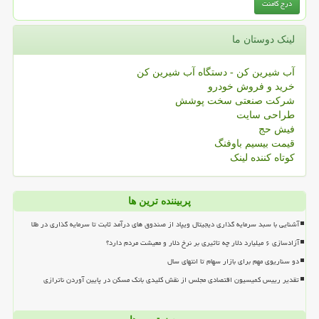
لینک دوستان ما
آب شیرین کن - دستگاه آب شیرین کن
خرید و فروش خودرو
شرکت صنعتی سخت پوشش
طراحی سایت
فیش حج
قیمت بیسیم باوفنگ
کوتاه کننده لینک
پربیننده ترین ها
آشنایی با سبد سرمایه گذاری دیجیتال ویپاد از صندوق های درآمد ثابت تا سرمایه گذاری در طلا
آزادسازی ۶ میلیارد دلار چه تاثیری بر نرخ دلار و معیشت مردم دارد؟
دو سناریوی مهم برای بازار سهام تا انتهای سال
تقدیر رییس کمیسیون اقتصادی مجلس از نقش کلیدی بانک مسکن در پایین آوردن ناترازی