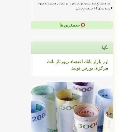
کدام صنایع صدرنشین ارزش بازار در بورس هستند به علاوه
رتبه بندی 48 صنعت بورسی
جدیدترین ها
تگها
ارز
بازار
بانك
اقتصاد
رپورتاژ
بانك
مركزی
بورس
تولید