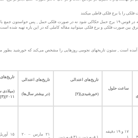
 فلکی را با برج فلکی قاطی میکنند
باید بدانید که دستوری که از شرف الشمس رسیده این است که در قوس ۱۹ برج حمل حکاکی شود نه در صورت فلکی حمل , پس حواستون 
رق بین صورت فلکی و برج فلکی میتوانید مقاله کاملی که در این باره تهیه شده است
ی آمده است , ستون تاریخهای نجومی روزهایی را مشخص می‌کند که خورشید بطور می
تاریخ‌های
تاریخ‌های اعتدالی
تاریخ‌های اعتدالی
ساعت حلول
(میلادی 
(خورشیدی)[۲]
(در بیشتر سال‌ها)
۲۰۱۱)[۳]
۱۷ و ۱۹ دقیقه
۲۱ مارس – ۲۰
۱
۱ فروردین – ۳۱ فروردین