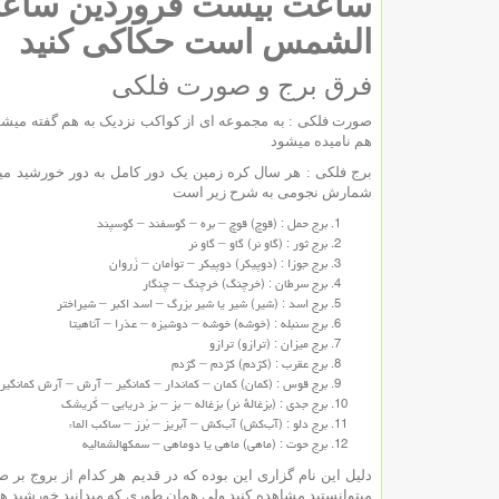
الشمس است حکاکی کنید
فرق برج و صورت فلکی
صورت فلکی : به مجموعه ای از کواکب نزدیک به هم گفته میش
هم نامیده میشود
برج فلکی : هر سال کره زمین یک دور کامل به دور خورشید میگ
شمارش نجومی به شرح زیر است
برج حمل : (قوچ) قوچ – بره – گوسفند – گوسپند
برج ثور : (گاو نر) گاو – گاو نر
برج جوزا : (دوپیکر) دوپیکر – توأمان – زُروان
برج سرطان : (خرچنگ) خرچنگ – چنگار
برج اسد : (شیر) شیر یا شیر بزرگ – اسد اکبر – شیراختر
برج سنبله : (خوشه) خوشه – دوشیزه – عذرا – آناهیتا
برج میزان : (ترازو) ترازو
برج عقرب : (کژدم) کژدم – گژدم
برج قوس : (کمان) کمان – کماندار – کمانگیر – آرش – آرش کمانگیر
برج جدی : (بزغالهٔ نر) بزغاله – بز – بز دریایی – کُریشک
برج دلو : (آب‌کش) آب‌کش – آبریز – بُرز – ساکب الماء
برج حوت : (ماهی) ماهی یا دوماهی – سمکهالشمالیه
دلیل این نام گزاری این بوده که در قدیم هر کدام از بروج ب
میتوانستید مشاهده کنید ولی همان طوری که میدانید خورشید