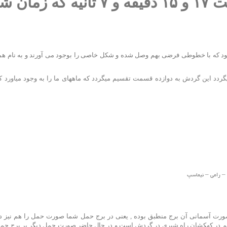
ساعت بیست فروردین ساعت ۱۷ و ۱۵ دقیقه و ۷ ثانیه 
ود که با خطوطی فرضی بهم وصل شده و شکل خاصی را بوجود می آورند و به نام ه
ردد این گردش به دوازده قسمت تقسیم میگردد که ماههای ما را به وجود میاورد ک
 – رامی – نیماسپ
ر صورت آسمانی آن برج منطبق بوده , یعنی در برج حمل شما صورت حمل را هم نیز 
 هم در کهکشان راه شیری در گردش است و در حال حاضر صورت حمل دیگر بر برج حم