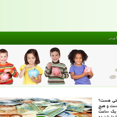
بورس
عتی هست؟
است و هیچ
 یك ساعت
شما شنیده