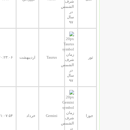
ثور
Taurus
اردیبهشت
۳۰:۲۳:۰۶
جوزا
Gemini
خرداد
۳۱:۰۷:۵۴