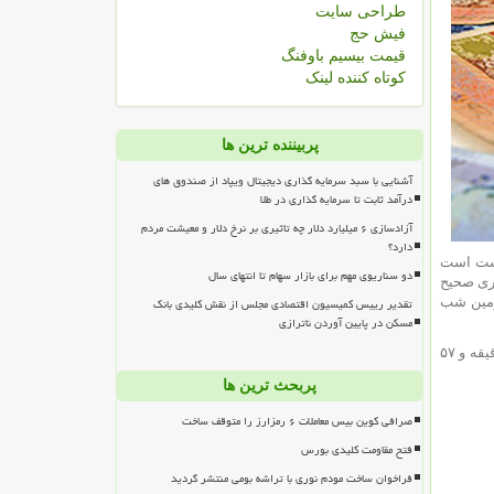
طراحی سایت
فیش حج
قیمت بیسیم باوفنگ
کوتاه کننده لینک
پربیننده ترین ها
آشنایی با سبد سرمایه گذاری دیجیتال ویپاد از صندوق های
درآمد ثابت تا سرمایه گذاری در طلا
آزادسازی ۶ میلیارد دلار چه تاثیری بر نرخ دلار و معیشت مردم
دارد؟
رست است
دو سناریوی مهم برای بازار سهام تا انتهای سال
یری صحیح
زمین شب
تقدیر رییس کمیسیون اقتصادی مجلس از نقش کلیدی بانک
مسکن در پایین آوردن ناترازی
هر قوس خورشیدی ۲۴ ساعت قرارداد شده ولی ۲۴ ساعت کامل نیست و در واقع ۲۳ ساعت و ۵۶ دقیقه و ۳ ثانیه میباشد که با این حساب هر روز ۳ دقیقه و ۵۷
پربحث ترین ها
صرافی کوین بیس معاملات ۶ رمزارز را متوقف ساخت
فتح مقاومت کلیدی بورس
فراخوان ساخت مودم نوری با تراشه بومی منتشر گردید