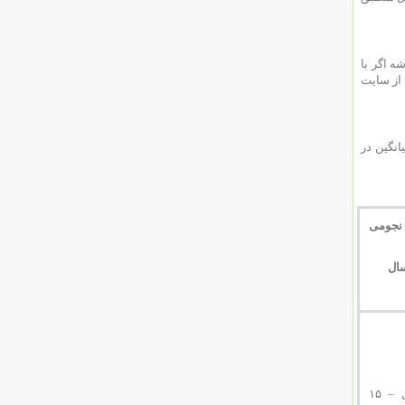
جمع باشه اگر با
 از سایت
انگین در
 نجومی
سال
۱۵ آوریل – ۱۵