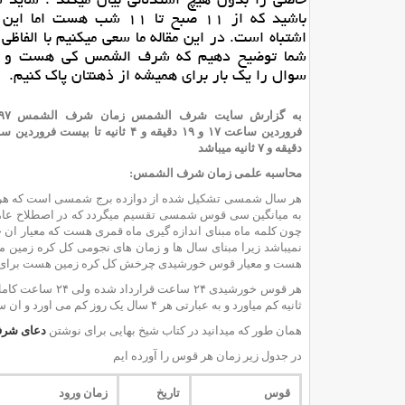
باشید كه از ۱۱ صبح تا ۱۱ شب هست ام
اشتباه است. در این مقاله ما سعی میكنیم با الفاظی
شما توضیح دهیم كه شرف الشمس كی هست و چ
سوال را یك بار برای همیشه از ذهنتان پاك كنیم.
دقیقه و ۷ ثانیه میباشد
محاسبه علمی زمان شرف الشمس:
هر سال شمسی تشکیل شده از دوازده برج شمسی است که ه
به میانگین سی قوس شمسی تقسیم میگردد که در اصطلاح عام
چون کلمه ماه مبنای اندازه گیری ماه قمری هست که معیار ان 
نمیباشد زیرا مبنای سال ها و زمان های نجومی کل کره زمین 
هست و معیار قوس خورشیدی چرخش کل کره زمین هست برای هم
ثانیه کم میاورد و به عبارتی هر ۴ سال یک روز کم می اورد و ان سال را سال کبیسه نام گزاری میکنند و یک روز به ان سال اضافه میشود
همان طور که میدانید در کتاب شیخ بهایی برای نوشتن
دعای شر
در جدول زیر زمان هر قوس را آورده ایم
قوس
تاریخ
زمان ورود