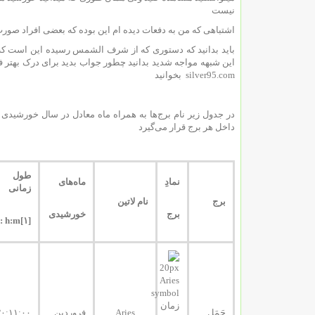
نیست
اشتباهی که من به دفعات دیده ام این بوده که بعضی افراد صورت
این شبهه مواجه شدید بدانید چطور جواب بدید برای درک بهتر ف
silver95.com بخوانید
در جدول زیر نام برج‌ها به همراه ماه معادل در سال خورشید
داخل هر برج قرار می‌گیرد
طول
نمادِ
ماه‌های
زمانی
برج
نام لاتین
برج
خورشیدی
[۱]d: h:m
حَمَل
Aries
فروردین
۳۰:۱۱:۰۰