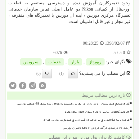
وجود تعمیرکاران آموزش دیده و دسترسی مستقیم به قطعات
اورجینال از کمپانی Nikon دو عامل اصلی تمایز سازمان خدماتی
تعمیرگاه مرکزی دوربین / ایده آل دوربین با تعمیرگاه های متفرقه ،
غیر مجاز و غیر قابل اطمینان است.
1398/02/07
00:28:25
6076
/ 5
5.0
تگهای خبر:
رپورتاژ
,
بازار
,
خدمات
,
سرویس
این مطلب را می پسندید؟
(0)
(1)
تازه ترین مطالب مرتبط
کدام صنایع صدرنشین ارزش بازار در بورس هستند به علاوه رتبه بندی 48 صنعت بورسی
واردات کالاهای اساسی و دارو بدون وقفه ادامه دارد
عرضه ۵۰۰ مگاوات برق برای جبران کسری برق صنایع در بورس انرژی
رشد ۷۲ درصدی درآمد فروش ۳ ماهه ناشران بورسی
کامنت کاربران پول من در مورد این مطلب