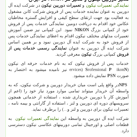
نمایندگی تعمیرات نیکون
و
تعمیرات دوربین نیکون
در شرکت ایده آل
دوربین به عنوان نماینده خدمات پس از فروش شرکت کانن مشغول
به فعالیت بود جهت ارتقای سطح کیفی و افزایش گستره مخاطبان
عکاس خود اقدام به دریافت دومین نمایندگی خدمات پس از فروش
خود از کمپانی بزرگ
NIKON
نمود. این کمپانی نیز ضمن آموزش
تعمیرات مدلهای مختلف نیکون اقدام به اعطای نمایندگی خدمات پس
از فروش خود به شرکت ایده آل دوربین نمود و بر همین اساس
شرکت ایده آل دوربین به عنوان
نمایندگی رسمی خدمات پس از
فروش
کمپانی بزرگ
نیکون
معرفی گردید.
خدمات پس از فروش نیکون که به نام خدمات حرفه ای نیکون
(
N
ikon
P
rofessional
S
ervices)
نیز نامیده میشود به اختصار به
صورت
N
PS
نمایش داده میشود.
NPS
در واقع پلی است میان خریدار دوربین و شرکت نیکون، که به
واسطه آن خریدار میتواند تمامی موارد مورد نیاز خود را (اعم از
آموزش کار با دوربین خریداری شده ، استفاده از خدماتی همچون
سرویسهای دوره ای دوربین و لنز ، استفاده از گارانتی و بیمه نامه ،
تعمیرات نیکون برای دوربین و لنز و...) را برطرف نماید.
شرکت ایده آل دوربین به واسطه این
نمایندگی تعمیرات نیکون
به
قطعات اصلی و اورجینال تمامی دوربینهای عکاسی نیکون دسترسی
دارد.