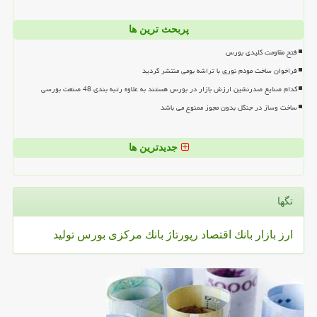
پربحث ترین ها
فتح مقاومت کلیدی بورس
فراخوان ساخت مودم نوری با تراشه بومی منتشر گردید
کدام صنایع صدرنشین ارزش بازار در بورس هستند به علاوه رتبه بندی 48 صنعت بورسی
ساخت وساز در جنگل بدون مجوز ممنوع می باشد
جدیدترین ها
تگها
ارز
بازار
بانك
اقتصاد
رپورتاژ
بانك مركزی
بورس
تولید