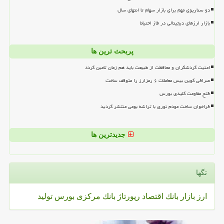
دو سناریوی مهم برای بازار سهام تا انتهای سال
بازار ارزهای دیجیتالی در فاز احتیاط
پربحث ترین ها
امنیت گردشگران و محافظت از طبیعت باید هم زمان تامین گردد
صرافی کوین بیس معاملات ۶ رمزارز را متوقف ساخت
فتح مقاومت کلیدی بورس
فراخوان ساخت مودم نوری با تراشه بومی منتشر گردید
جدیدترین ها
تگها
ارز
بازار
بانك
اقتصاد
رپورتاژ
بانك مركزی
بورس
تولید