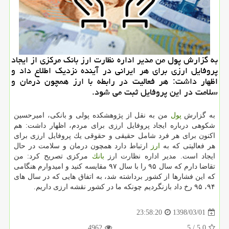
به گزارش پول من مدیر اداره نظارت ارز بانك مركزی از ایجاد
پروفایل ارزی برای هر ایرانی در آینده نزدیك اطلاع داد و
اظهار داشت: هر فعالیت در رابطه با ارز همچون درمان و
سلامت در این پروفایل ثبت می شود.
به گزارش
پول
من به نقل از پژوهشكده پولی و بانكی، امیرحسین
شكوهی درباره ایجاد پروفایل ارزی برای مردم، اظهار داشت: هم
اكنون برای هر فرد شامل حقیقی و حقوقی یك پروفایل ارزی برای
هر فعالیتی كه به
ارز
ارتباط دارد همچون درمان و سلامت در حال
ایجاد است. مدیر اداره نظارت ارز
بانك
مركزی تصریح كرد: من
تقاضا دارم كه سال ۹۵ را با سال ۹۷ مقایسه كنید و امیدوارم هنگامی
كه این فشارها از كشور برداشته شد، به اتفاق هایی كه در سال های
۹۴، ۹۵ رخ داد بازنگردیم چونكه ما در كشور نقشه ارزی داریم.
1398/03/01
23:58:20
4962
/ 5
5.0