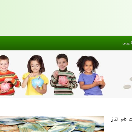
بورس
 نام آغاز