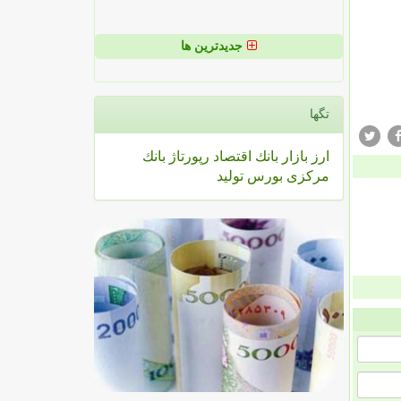
جدیدترین ها
تگها
ارز
بازار
بانك
اقتصاد
رپورتاژ
بانك
مركزی
بورس
تولید