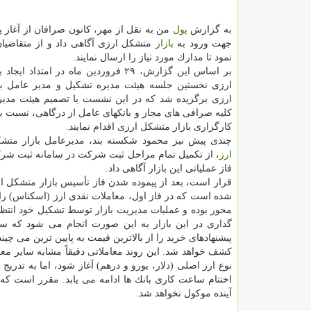
به گزارش
پول
من به نقل از مهر، كانون صرافان از آغاز 
جهت ورود به
بازار
متشكل ارزی آگاهی داد و از متقاضی
نمود تا مدارك مورد نیاز را ارسال نمایند.
بر اساس این گزارش، ۲۹ فروردین ماه در امتداد 
ارزی نخستین جلسه هیئت مدیره تشكیل و مدیر عامل ب
ارزی برگزیده شد كه در این نشست با تصمیم هیئت مدی
كلیه صرافی های مجاز و بانكهای عامل از درگاهی، نسبت ب
كارگزاری بازار متشكل ارزی اقدام نمایند.
چندی پیش نیز محمود شكسته بند، مدیرعامل بازار متش
ارز
، از تكمیل تمام مراحل ثبت شركت در سامانه ثبت شر
فاز عملیاتی این بازار آگاهی داد.
قرار است، بعد از پیموده شدن فاز تأسیس بازار متشكل ار
شده است كه در فاز اول، معاملات نقدی ارز (اسكناس) راه
محور بوده و عملیات مدیریت بازار توسط تشكیل خود انتظ
گذاری در این بازار به این صورت انجام می شود كه سیس
پیشنهادهای خرید را از بالاترین قیمت به پایین ترین می چ
اختتام ساعت كاری بانك ها ادامه می یابد. مقرر است كه 
آینده موكول نخواهد شد.