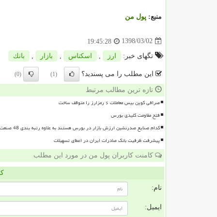
منبع:
پول من
1398/03/02
19:45:28
تگهای خبر:
ارز
,
اسكناس
,
بازار
,
بانك
این مطلب را می پسندید؟
(0)
(1)
تازه ترین مطالب مرتبط
صرافی کوین بیس معاملات ۶ رمزارز را متوقف ساخت
فتح مقاومت کلیدی بورس
کدام صنایع صدرنشین ارزش بازار در بورس هستند به علاوه رتبه بندی 48 صنعت بورسی
پیشرفت ظرفیت بانک صادرات ایران در اعطای تسهیلات
کامنت کاربران پول من در مورد این مطلب
کا
نام:
ایمیل: