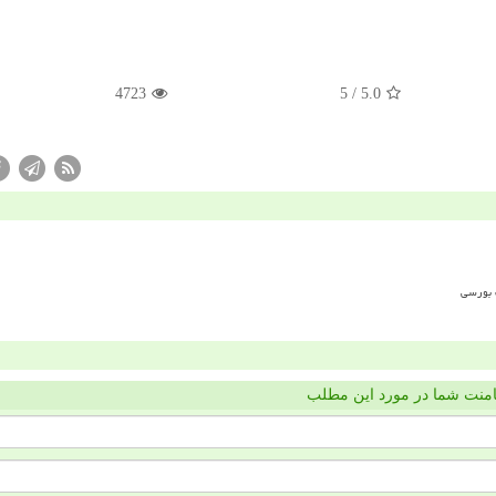
4723
/ 5
5.0
منت شما در مورد این مطلب