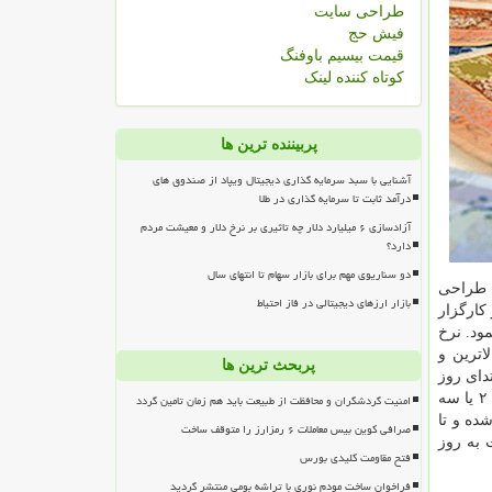
طراحی سایت
فیش حج
قیمت بیسیم باوفنگ
کوتاه کننده لینک
پربیننده ترین ها
آشنایی با سبد سرمایه گذاری دیجیتال ویپاد از صندوق های
درآمد ثابت تا سرمایه گذاری در طلا
آزادسازی ۶ میلیارد دلار چه تاثیری بر نرخ دلار و معیشت مردم
دارد؟
دو سناریوی مهم برای بازار سهام تا انتهای سال
ی طراحی
بازار ارزهای دیجیتالی در فاز احتیاط
كارگزار
ود. نرخ
اترین و
پربحث ترین ها
دای روز
كشف خواهد شد. این روند معاملاتی دقیقاً مشابه سایر معاملات بورسی صورت خواهد گرفت. برمبنای اطلاعات موجود، در ابتدا معاملات ۲ یا سه
امنیت گردشگران و محافظت از طبیعت باید هم زمان تامین گردد
 معاملات این بازار از ساعت ۱۰ بامداد شروع شده و تا
صرافی کوین بیس معاملات ۶ رمزارز را متوقف ساخت
 به روز
فتح مقاومت کلیدی بورس
فراخوان ساخت مودم نوری با تراشه بومی منتشر گردید