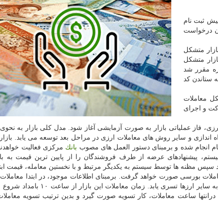
پیش ثبت نام
ان درخواست
ایجاد بازار متشكل
ازار متشكل
ره مقرر شد
ه ستاندن كد
كل معاملات
كت و اجرای
زی، فاز عملیاتی بازار به صورت آزمایشی آغاز شود. مدل كلی بازار به نحو
 اندازی و سایر روش های معاملات ارزی در مراحل بعد توسعه می یابد. بازار 
ام انجام شده و برمبنای دستور العمل های مصوب
بانك
مركزی فعالیت خواهدنم
تم، پیشنهادهای عرضه از طرف فروشندگان را از پایین ترین قیمت به بال
یند سپس مظنه ها توسط سیستم به یكدیگر مرتبط و با نخستین معامله، قیمت ابت
نوع ارز اصلی (دلار، یورو و درهم) آغاز شود، اما به تدریج به سایر ارزها تسری یابد. زمان
درانتها ساعت معاملات، كار تسویه صورت گیرد و بدین ترتیب تسویه معاملات