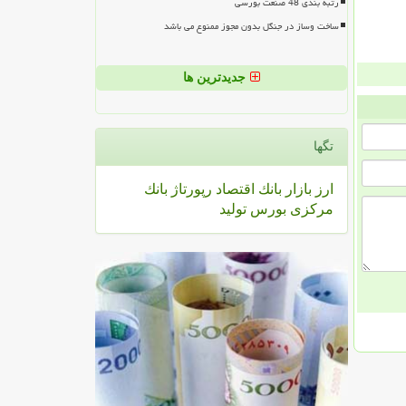
رتبه بندی 48 صنعت بورسی
ساخت وساز در جنگل بدون مجوز ممنوع می باشد
جدیدترین ها
تگها
ارز
بازار
بانك
اقتصاد
رپورتاژ
بانك
مركزی
بورس
تولید