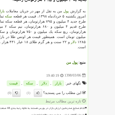
به گزارش
پول
من به نقل از مهر در جریان معاملات
بازا
امروز یكشنبه ۵ خردادماه ۱۳۹۸، قیمت هر قطعه
سكه
تمام
طرح جدید ۴ میلیون و ۷۹۵ هزارتومان، هر قطعه سك
هزارتومان، ربع سكه یك میلیون و ۷۵۰ 
میلیون تومان است. همینطور قیمت هر اونس طلا در بازا
۱۲۸۵
دلار
است.
منبع:
پول من
1398/03/06
19:40:19
تگهای خبر:
بازار
,
دلار
,
سكه
,
قیمت
این مطلب را می پسندید؟
(0)
(1)
تازه ترین مطالب مرتبط
کدام صنایع صدرنشین ارزش بازار در بورس هستند به علاوه رتبه بندی 48 صنعت بورسی
واردات کالاهای اساسی و دارو بدون وقفه ادامه دارد