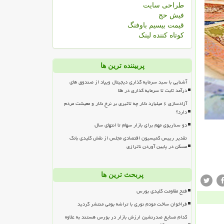
طراحی سایت
فیش حج
قیمت بیسیم باوفنگ
کوتاه کننده لینک
پربیننده ترین ها
آشنایی با سبد سرمایه گذاری دیجیتال ویپاد از صندوق های
درآمد ثابت تا سرمایه گذاری در طلا
آزادسازی ۶ میلیارد دلار چه تاثیری بر نرخ دلار و معیشت مردم
دارد؟
دو سناریوی مهم برای بازار سهام تا انتهای سال
تقدیر رییس کمیسیون اقتصادی مجلس از نقش کلیدی بانک
مسکن در پایین آوردن ناترازی
پربحث ترین ها
فتح مقاومت کلیدی بورس
فراخوان ساخت مودم نوری با تراشه بومی منتشر گردید
کدام صنایع صدرنشین ارزش بازار در بورس هستند به علاوه