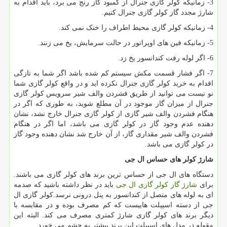
3- زمانیکه کولر گازی جنرال از کمبود گاز رنج می برد، باید اقدام به
شارژ مجدد گاز کولر گازی جنرال کنیم.
4- زمانیکه کولر گازی محیط اطراف را خنک نمی کند.
5- زمانیکه فین های اوپراتور در حالت سرمایش، یخ می زنند.
6- اگر لوله رفت کندانسور یخ زد.
7- اگر فشار قسمت مکش سیستم کم شده باشد اگر شما به تازگی
اقدام به خرید کولر گازی جنرال نکرده اید و در واقع کولر گازی شما
نو نیست می توانید از طریق فشردن والف شیر سرویس کولر گازی
جنرال از میزان گاز موجود در آن مطلع شوید، به طوری که اگر در
هنگام فشردن والف شیر گازی از کولر گازی جنرال خارج نشد، نشان
دهنده عدم وجود گاز در کولر گازی می باشد، اما اگر در هنگام
فشردن والف شیر مقداری گاز، از آن خارج شد نشان دهنده وجود گاز
در کولر گازی می باشد.
شارژ کولر های حساس ال جی
دستگاه های ال جی از حساس ترین برند های کولر گازی می باشند.
برای
شارژ گاز کولر گازی ال جی
باید در نظر داشته باشید که صدمه
ای به لوله های متصل از کندانسور به پنل درونی نرسد.کولر گازی ال
جی از دسته اسپیلت هاییست که کم مصرف بوده و در مقایسه با
دیگر برند های کولر گازی شارژ کمتری مصرف می کند. البته این
مقوله در مدل های اسپیلت این برند بیشتر به چشم می خورد.