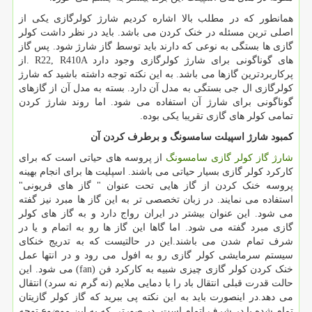
همانطور که در مطلب بالا اشاره کردیم شارژ کولرگازی یکی از
اصلی ترین مسئله در خنک کردن می باشد. باید در نظر داشت کولر
گازی ها بستگی به نوعی که دارند باید توسط گاز شارژ شود. پس گاز
های گوناگونی برای شارژ کولرگازی وجود دارد
. R22, R410A
از
پرکاربردترین گازها می باشد. به این نکته توجه داشته باشید که شارژ
کولرگازی ال جی بستگی به مدل آن دارد. بسته به مدل آن از گازهای
گوناگونی برای شارژ آن استفاده می شود. اما روند شارژ کردن
تمامی کولر های گازی تقریبا یکی بوده.
کمبود شارژ اسپیلت سامسونگ و برطرف کردن آن
شارژ گاز کولر گازی سامسونگ
از پروسه های حیاتی است که برای
کارکرد کولر گازی بسیار حیاتی می باشند. اسپلیت ها برای انجام بهینه
پروسه خنک کردن از گاز هایی تحت عنوان " گاز های فریونی"
استفاده می نمایند. در زبان تخصصی تر به این گاز ها مبرد نیز گفته
می شود. این عنوان بیشتر در ایران رواج دارد و به گاز های کولر
گازی مبرد گفته می شود. اما گاها این گاز ها رو به اتمام و یا در
شرف تمام شدن می باشند.این در حالتیست که به تدریج خنکای
سیستم سرمایشی کولر گازی رو به افول می رود و در انتها عمل
خنک کردن کولر گازی چیزی شبیه به کارکرد فن
(fan)
می شود. این
حالت قدرت قبلی انتقال باد را با دمایی ملایم (نه گرم نه سرد) انتقال
می دهد.در اینصورت باید به این نکته پی ببرید که گاز کولر گازیتان
تمام شده یا در شرف اتمام است. در صورتی که به این موضوع توجه