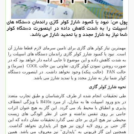
پول من: نبود یا كمبود شارژ كولر گازی راندمان دستگاه های
اسپیلت را به شدت كاهش داده در اینصورت دستگاه كولر
شما نیاز به شارژ مجدد و یا تمدید شارژ می باشد.
مهمترین نیاز کولر های گازی برای تامین سرمای لازم قطعا شارژ آن
است. نبود یا کمبود شارژ کولر گازی راندمان دستگاه های اسپیلت را
به شدت کاهش داده و این موضوع تا جایی ادامه دار خواهد بود که در
صورت روشن نمودن کولر گازی، تفاوتی بین حالت
COOL
(سرما) و
حالت
FAN
(حالت پنکه) وجود نخواهد داشت. در اینصورت دستگاه
کولر شما نیاز به شارژ مجدد و یا تمدید شارژ می باشد.
نحوه شارژ کولر گازی
طی تحقیقات انجام شده از طرف کارشناسان و طبق تجارب متعدد
در بدو ورود اسپیلت ها به منازل، از مبرد
R410a
با ویژگی انعطاف
پذیری و انطباق با محیط یاد می گردد. این گاز به هیچ عنوان اثرات
جانبی بر روی تنفس نداشته و حتی از نظر الودگی های زیست
محیطی نیز هیچ اثری بر جای نمی گذارد.تحقیقات نشان داده که این
گاز حتی بر روی لایه ازون نیز هیچ اثر پایداری نخواهد گذاشت.
همچنین این گاز فریونی به "پایداری" نیز معروف می باشد. همین