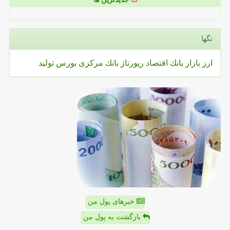
تگها
ارز
بازار
بانك
اقتصاد
رپورتاژ
بانك مركزی
بورس
تولید
خبرهای پول من
بازگشت به پول من