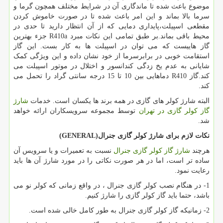
موضوع باعث شده تا ماندگاری آن در شرایط مختلف همچون گرما و
سرما بالا بماند و این امر باعث شده تا در صورت خاموش کردن
مقطعی اسپیلت،پایداری دمایی که از آن انتظار دارید تا حدی در
محیط باقی بماند.بر طبق تمامی این نکات مبرد
R410a
جزء بهترین
گاز هاییست که می توان در اسپیلت ها به کار بست. این گاز
استقامت خوبی در برابرسرما از خود نشان داده و این ویژگی کمک
شایانی به عدم یخ زدگی کندانسور و اختلال در موتور اسپیلت می
کند.گاز
R410
دماهایی بین 10 تا 15 درجه سانتی گراد را تحمل می
کند.
البته شارژ کولر های گازی در همه برند ها یکسان است. خدمات
شارژ
گاز کولر گازی در تهران
توسط مجموعه سرویسکاران ارائه خواهد
شد.
نکات لازم برای شارژ کولر گازی جنرال
(GENERAL)
هرچند
شارژ گاز کولر گازی جنرال
نسبت به تعمیرات و یا سرویس آن
ساده تر است، اما در هر صورت نکاتی را در مورد شارژ آن ها باید
رعایت نمود.
1- در هنگام نصب کولر گازی جنرال ، در واقع زمانی که کولر نو می
باشد، حتما باید گاز کولر گازی را شارژ کنیم.
2- زمانیکه گاز کولر گازی جنرال به طور کامل خالی شده است.