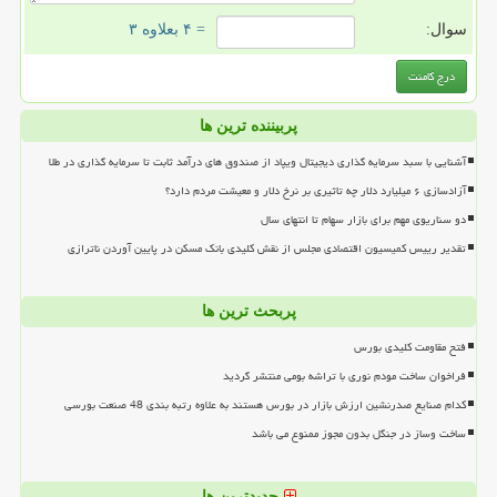
سوال:
= ۴ بعلاوه ۳
پربیننده ترین ها
آشنایی با سبد سرمایه گذاری دیجیتال ویپاد از صندوق های درآمد ثابت تا سرمایه گذاری در طلا
آزادسازی ۶ میلیارد دلار چه تاثیری بر نرخ دلار و معیشت مردم دارد؟
دو سناریوی مهم برای بازار سهام تا انتهای سال
تقدیر رییس کمیسیون اقتصادی مجلس از نقش کلیدی بانک مسکن در پایین آوردن ناترازی
پربحث ترین ها
فتح مقاومت کلیدی بورس
فراخوان ساخت مودم نوری با تراشه بومی منتشر گردید
کدام صنایع صدرنشین ارزش بازار در بورس هستند به علاوه رتبه بندی 48 صنعت بورسی
ساخت وساز در جنگل بدون مجوز ممنوع می باشد
جدیدترین ها