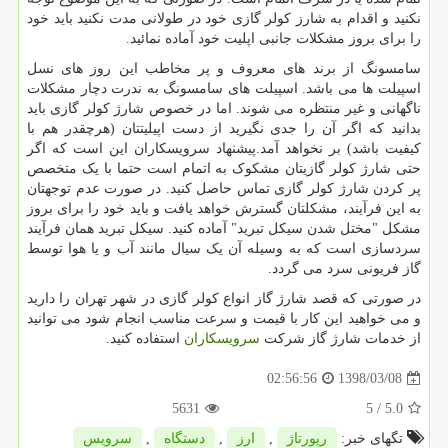
نکنید و اقدام به شارز کولر گازی خود در طولانی مدت نکنید باید خود
را برای بروز مشکلات جانبی اپلیت خود آماده نمائید.
سامسونگ از برند های معروف و پر مخاطب این روز های نسل
اسپیلت ها می باشد. اسپیلت های سامسونگ به ندرت دچار مشکلات
ناگهانی و غیر منتظره می شوند. اما در خصوص شارژ کولر گازی باید
بدانید که اگر آن را جدی نگیرید از دست اپیلیتتان (هرچقدر هم با
کیفیت باشد) بر نخواهد آمد.پیشنهاد سرویسکاران این است که اگر
حتی شارژ کولر گازیتان مشکوک به اتمام است حتما با یک متخصص
پر کردن شارژ کولر گازی تماس حاصل کنید. در صورت عدم توجهتان
به این فرآیند، مشکلتان گسترش خواهد یافت و باید خود را برای بروز
مشکل "مختل شدن سیکل تبرید" آماده کنید. سیکل تبرید همان فرآیند
سردسازی است که به وسیله آن یک سیال مانند آب و یا هوا توسط
گاز فریونی سرد می گردد.
در صورتی که قصد شارژ گاز انواع کولر گازی در شهر تهران را دارید
و می خواهید این کار با قیمت و سرعت مناسب انجام شود می توانید
از خدمات شارژ گاز شرکت
سرویسکاران
استفاده کنید.
1398/03/08
02:56:56
5631
/ 5
5.0
تگهای خبر:
رپورتاژ
,
ارز
,
دستگاه
,
سرویس