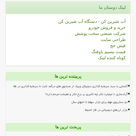
لینک دوستان ما
آب شیرین کن - دستگاه آب شیرین کن
خرید و فروش خودرو
شرکت صنعتی سخت پوشش
طراحی سایت
فیش حج
قیمت بیسیم باوفنگ
کوتاه کننده لینک
پربیننده ترین ها
آشنایی با سبد سرمایه گذاری دیجیتال ویپاد از صندوق های درآمد ثابت تا سرمایه گذاری در طلا
آزادسازی ۶ میلیارد دلار چه تاثیری بر نرخ دلار و معیشت مردم دارد؟
دو سناریوی مهم برای بازار سهام تا انتهای سال
بازار ارزهای دیجیتالی در فاز احتیاط
پربحث ترین ها