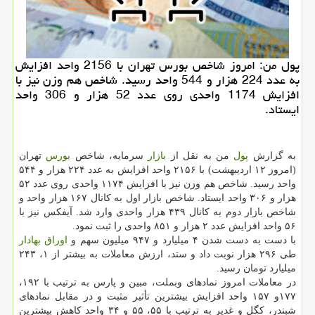
پول من: امروز شاخص بورس تهران با 2156 واحد افزایش
به عدد 224 هزار و 544 واحد رسید. شاخص هم وزن نیز با
افزایش 1174 واحدی روی عدد 52 هزار و 306 واحد
ایستاد.
به گزارش
پول
من به نقل از
بازار
سرمایه، شاخص
بورس
تهران
(امروز ۱۲ اردیبهشت) با ۲۱۵۶ واحد افزایش به عدد ۲۲۴ هزار و ۵۴۴
واحد رسید. شاخص هم وزن نیز با افزایش ۱۱۷۴ واحدی روی عدد ۵۲
هزار و ۳۰۶ واحد ایستاد. شاخص بازار اول به كانال ۱۶۷ هزار واحد و
شاخص بازار دوم به كانال ۴۳۹ هزار واحدی وارد شد. آیفكس نیز با
۵۶ واحد افزایش عدد ۲ هزار و ۸۵۱ واحدی را ثبت نمود.
با دست به دست شدن ۴ میلیارد و ۹۴۷ میلیون سهم و
اوراق بهادار
طی ۲۹۶ هزار نوبت داد و ستد، ارزش معاملات به بیشتر از ۱، ۲۴۳
میلیارد تومان رسید.
در معاملات امروز نمادهای وبملت، مبین و پارس به ترتیب با ۱۹۲،
۱۷۷و ۱۵۷ واحد افزایش بیشترین تأثیر مثبت و در مقابل نمادهای
شبندر، كگل و غدیر به ترتیب با ۵۵، ۵۵ و ۳۴ واحد كاهش بیشترین