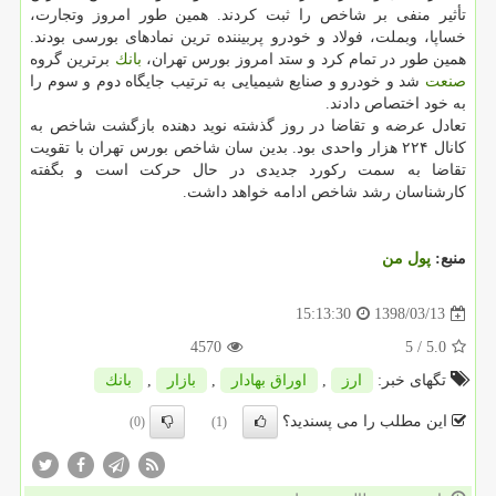
تأثیر منفی بر شاخص را ثبت كردند. همین طور امروز وتجارت،
خساپا، وبملت، فولاد و خودرو پربیننده ترین نمادهای بورسی بودند.
همین طور در تمام كرد و ستد امروز بورس تهران،
بانك
برترین گروه
صنعت
شد و خودرو و صنایع شیمیایی به ترتیب جایگاه دوم و سوم را
به خود اختصاص دادند.
تعادل عرضه و تقاضا در روز گذشته نوید دهنده بازگشت شاخص به
كانال ۲۲۴ هزار واحدی بود. بدین سان شاخص بورس تهران با تقویت
تقاضا به سمت ركورد جدیدی در حال حركت است و بگفته
كارشناسان رشد شاخص ادامه خواهد داشت.
منبع:
پول من
1398/03/13
15:13:30
4570
/ 5
5.0
تگهای خبر:
ارز
,
اوراق بهادار
,
بازار
,
بانك
این مطلب را می پسندید؟
(0)
(1)