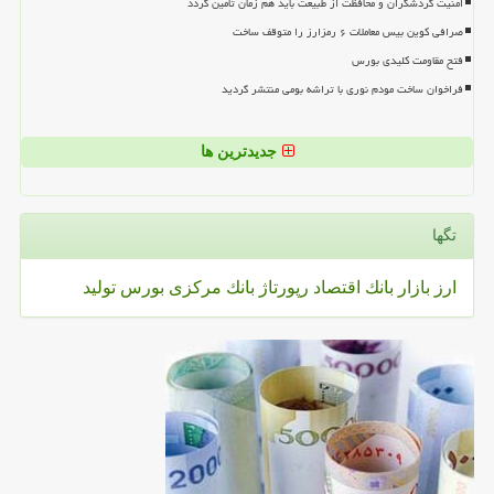
امنیت گردشگران و محافظت از طبیعت باید هم زمان تامین گردد
صرافی کوین بیس معاملات ۶ رمزارز را متوقف ساخت
فتح مقاومت کلیدی بورس
فراخوان ساخت مودم نوری با تراشه بومی منتشر گردید
جدیدترین ها
تگها
ارز
بازار
بانك
اقتصاد
رپورتاژ
بانك مركزی
بورس
تولید