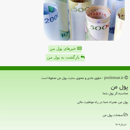
خبرهای پول من
بازگشت به پول من
pooleman.ir - حقوق مادی و معنوی سایت پول من محفوظ است
پول من
محاسبه گر پول شما
پول من، همراه شما در راه موفقیت مالی
صفحات پول من
درباره ما