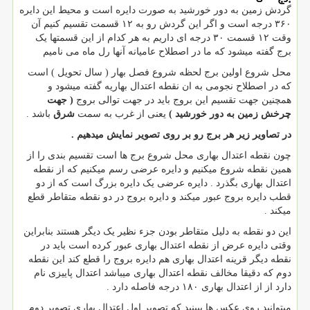
گردش زمین به دور خورشید به صورت دایره است و محیط این دایره
۳۶۰ درجه است و اگر این گردش رو به ۱۲ قسمت تقسیم کنیم آن
وقت ۱۲ قسمت ۳۰ درجه ای داریم به هر کدام از این قسمتها یک
برج گفته میشود که ما در اصطلاح عامیانه آنها رل ماه می نامیم
محل شروع اولین برج لحظه شروع فصل بهار ( سال تحویل ) است
که در اصطلاح نجومی به ان نقطه اعتدال بهاریه گفته میشود و
همچنین جهت تقسیم این بروج باید در جهت توالی بروج
( جهت
چرخش زمین به دور خورشید )
یعنی از غرب به سمت
شرق
باشد .
در تصاویر زیر هر برج رو بر روی تصویر نمایش میدهیم .
چون نقطه اعتدال بهاری محل شروع برج ها است تقسیم بندی را از
همین نقطه شروع میکنیم و دایره عرضی رسم میکنیم که از نقطه
اعتدال بهاری بگذرد . دایره عرضی یک دایره بزرگ است که از دو
قطب دایره بروج عبور میکند و دایره بروج در دو نقطه متقاطر قطع
میکند .
این دو نقطه به دلیل متقاطر بودن جزء نظیر یک دیگر هستند بنابراین
وقتی دایره عرض از نقطه اعتدال بهاری عبور کرده است باید در
نقطه دیگر قرینه اعتدال بهاری هم دایره بروج را قطع کند این نقطه
دوم که دقیقا مخالف نقطه اعتدال بهاری میباشد اعتدال پاییزی نام
دارد از از اعتدال بهاری ۱۸۰ درجه فاصله دارد .
میتوانید روی عکس ها ببینید که تصویر اول اعتدال بهاری تصویر دوم