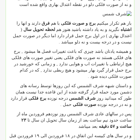
و نه از صورت فلکی دلو در نقطه اعتدال بهاری واقع شده است
باز هم تکرار میکنیم
برج و صورت فلکی
با هم
فرق
دارند و انها را
اشتباه
نگیرید و به یاد داشته باشید هنوز هم
لحظه تحویل سال
(
اعتدال بهاری ) در اول برج حمل قرار دارد اما دیگر در صورت حمل
نیست و در درجه بیست و نه دلو میباشد .
و همیشه یادتان باشد چیزی که باعث تغییرات فصل ها میشود , برج
های فلکی هستند نه صورت های فلکی یعنی تغییر صورت های فلکی
هیچ ارتباطی با تغییرات اب و هوایی ندارد , و زمانی که خورشید در
برج حمل قرار گیرد بهار میشود و هیچ ربطی ندارد , که در کدام
صورت فلکی دیده شود .
و داستان شبهه شرف الشمس که این روزها توسط رسانه های
دشمن مورد حمله قرار گرفته شده از این قاعده جدا نیست همان
طور که میدانید روز
شرف الشمس
درجه نوزده
برج فلکی
قرار دارد
و نه در درجه نوزده
صورت فلکی
حمل .
پس در سالهای عادی شرف الشمس روز نوزدهم فروردین ماه از
ساعت حدود نیم ساعت بعد از زمان سال تحویل ان سال تا
۲۳
ساعت و ۵۷ دقیقه
بعد میباشد
و در سال های کبیسه این اتفاق در ۱۸ فروردین الی ۱۹ فروردین قبل