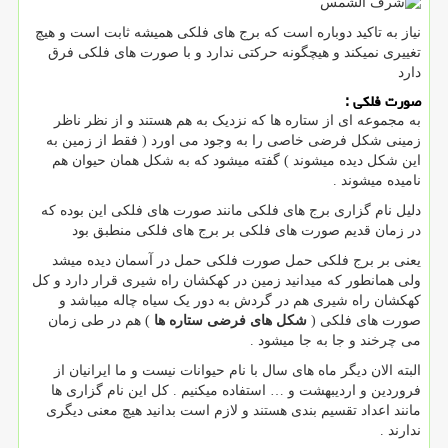
نیاز به تاکید دوباره است که برج های فلکی همیشه ثابت است و هیچ
تغییری نمیکند و هیچگونه حرکتی ندارد و با صورت های فلکی فرق
دارد
صورت فلکی :
به مجموعه ای از ستاره ها که نزدیک به هم هستند و از نظر ناظر
زمینی شکل فرضی خاصی را به وجود می اورد ( فقط از زمین به
این شکل دیده میشوند ) گفته میشود که به شکل همان حیوان هم
نامیده میشوند .
دلیل نام گزاری برج های فلکی مانند صورت های فلکی این بوده که
در زمان قدیم صورت های فلکی بر برج های فلکی منطبق بود
یعنی بر برج فلکی حمل صورت فلکی حمل در آسمان دیده میشد
ولی همانطور که میدانید زمین در کهکشان راه شیری قرار دارد و کل
کهکشان راه شیری هم در گردش به دور یک سیاه چاله میباشد و
صورت های فلکی (
شکل های فرضی ستاره ها
) هم در طی زمان
می چرخند و جا به جا میشود .
البته الان دیگر ماه های سال با نام حیوانات نیست و ما ایرانیان از
فروردین و اردیبهشت و … استفاده میکنیم . کل این نام گزاری ها
مانند اعداد تقسیم بندی هستند و لازم است بدانید هیچ معنی دیگری
ندارند .