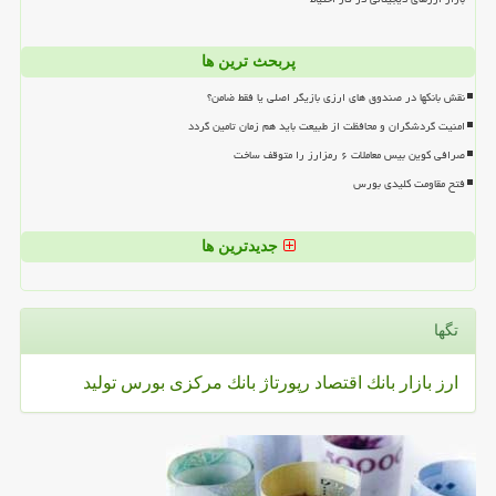
پربحث ترین ها
نقش بانکها در صندوق های ارزی بازیگر اصلی یا فقط ضامن؟
امنیت گردشگران و محافظت از طبیعت باید هم زمان تامین گردد
صرافی کوین بیس معاملات ۶ رمزارز را متوقف ساخت
فتح مقاومت کلیدی بورس
جدیدترین ها
تگها
ارز
بازار
بانك
اقتصاد
رپورتاژ
بانك مركزی
بورس
تولید