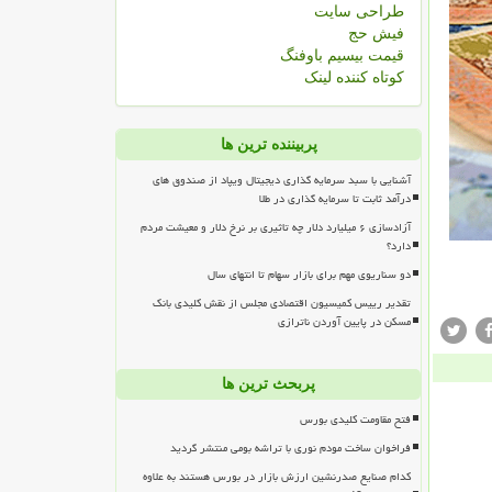
طراحی سایت
فیش حج
قیمت بیسیم باوفنگ
کوتاه کننده لینک
پربیننده ترین ها
آشنایی با سبد سرمایه گذاری دیجیتال ویپاد از صندوق های
درآمد ثابت تا سرمایه گذاری در طلا
آزادسازی ۶ میلیارد دلار چه تاثیری بر نرخ دلار و معیشت مردم
دارد؟
دو سناریوی مهم برای بازار سهام تا انتهای سال
تقدیر رییس کمیسیون اقتصادی مجلس از نقش کلیدی بانک
مسکن در پایین آوردن ناترازی
پربحث ترین ها
فتح مقاومت کلیدی بورس
فراخوان ساخت مودم نوری با تراشه بومی منتشر گردید
کدام صنایع صدرنشین ارزش بازار در بورس هستند به علاوه