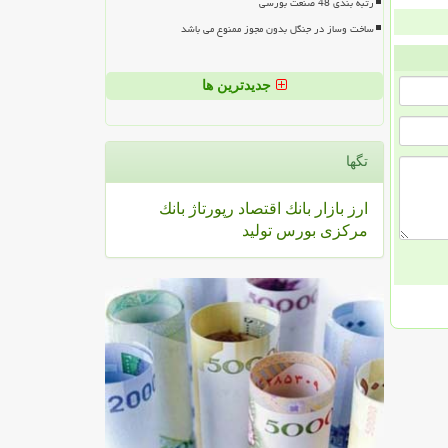
رتبه بندی 48 صنعت بورسی
ساخت وساز در جنگل بدون مجوز ممنوع می باشد
جدیدترین ها
تگها
ارز
بازار
بانك
اقتصاد
رپورتاژ
بانك
مركزی
بورس
تولید