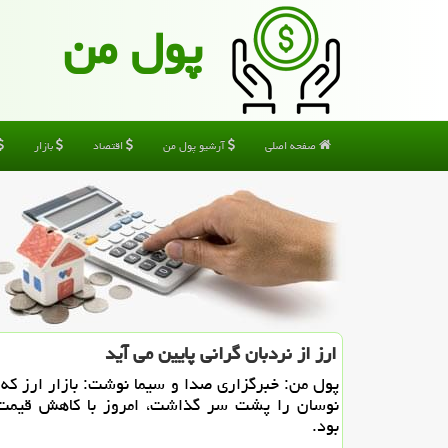
پول من
صفحه اصلی
آرشیو پول من
اقتصاد
بازار
ارز از نردبان گرانی پایین می آید
پول من: خبرگزاری ­صدا و سیما نوشت: بازار ارز كه 
نوسان را پشت سر گذاشت، امروز با كاهش قیمت 
بود.