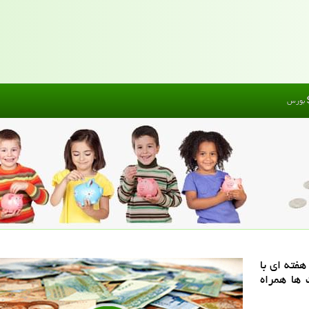
بورس
هفته ای با
ها همراه