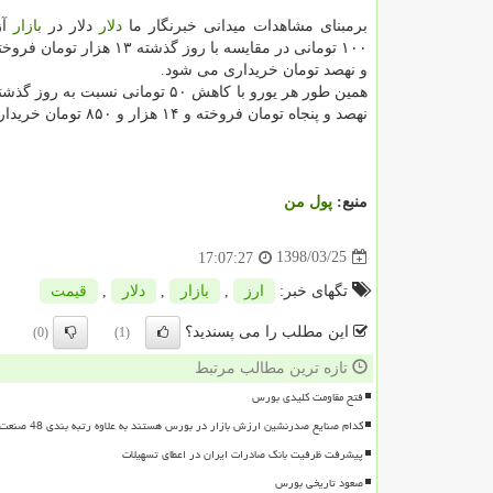
برمبنای مشاهدات میدانی خبرنگار ما
دلار
دلار در
بازار
آز
و نهصد تومان خریداری می شود.
نهصد و پنجاه تومان فروخته و ۱۴ هزار و ۸۵۰ تومان خریداری می شود.
منبع:
پول من
1398/03/25
17:07:27
تگهای خبر:
ارز
,
بازار
,
دلار
,
قیمت
این مطلب را می پسندید؟
(0)
(1)
تازه ترین مطالب مرتبط
فتح مقاومت کلیدی بورس
کدام صنایع صدرنشین ارزش بازار در بورس هستند به علاوه رتبه بندی 48 صنعت بورسی
پیشرفت ظرفیت بانک صادرات ایران در اعطای تسهیلات
صعود تاریخی بورس