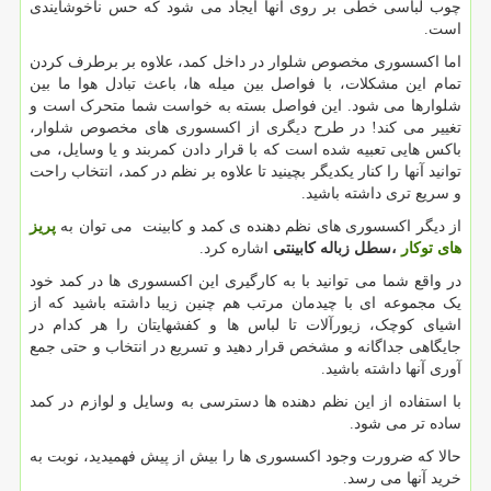
چوب لباسی خطی بر روی آنها ایجاد می شود که حس ناخوشایندی
است.
اما اکسسوری مخصوص شلوار در داخل کمد، علاوه بر برطرف کردن
تمام این مشکلات، با فواصل بین میله ها، باعث تبادل هوا ما بین
شلوارها می شود. این فواصل بسته به خواست شما متحرک است و
تغییر می کند! در طرح دیگری از اکسسوری های مخصوص شلوار،
باکس هایی تعبیه شده است که با قرار دادن کمربند و یا وسایل، می
توانید آنها را کنار یکدیگر بچینید تا علاوه بر نظم در کمد، انتخاب راحت
و سریع تری داشته باشید.
از دیگر اکسسوری های نظم دهنده ی کمد و کابینت می توان به
پریز
های توکار
،سطل زباله کابینتی
اشاره کرد.
در واقع شما می توانید با به کارگیری این اکسسوری ها در کمد خود
یک مجموعه ای با چیدمان مرتب هم چنین زیبا داشته باشید که از
اشیای کوچک، زیورآلات تا لباس ها و کفشهایتان را هر کدام در
جایگاهی جداگانه و مشخص قرار دهید و تسریع در انتخاب و حتی جمع
آوری آنها داشته باشید.
با استفاده از این نظم دهنده ها دسترسی به وسایل و لوازم در کمد
ساده تر می شود.
حالا که ضرورت وجود اکسسوری ها را بیش از پیش فهمیدید، نوبت به
خرید آنها می رسد.