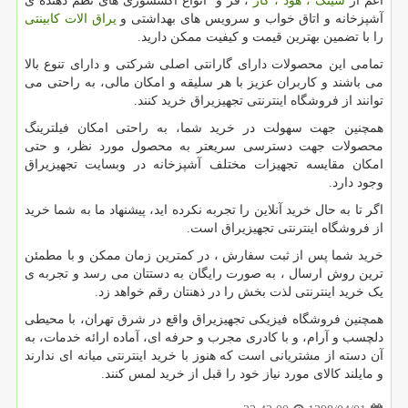
اعم از
سینک ، هود ، گاز
، فر و انواع اکسسوری های نظم دهنده ی
آشپزخانه و اتاق خواب و سرویس های بهداشتی و
یراق الات کابینتی
را با تضمین بهترین قیمت و کیفیت ممکن دارید.
تمامی این محصولات دارای گارانتی اصلی شرکتی و دارای تنوع بالا
می باشند و کاربران عزیز با هر سلیقه و امکان مالی، به راحتی می
توانند از فروشگاه اینترنتی تجهیزیراق خرید کنند.
همچنین جهت سهولت در خرید شما، به راحتی امکان فیلترینگ
محصولات جهت دسترسی سریعتر به محصول مورد نظر، و حتی
امکان مقایسه تجهیزات مختلف آشپزخانه در وبسایت تجهیزیراق
وجود دارد.
اگر تا به حال خرید آنلاین را تجربه نکرده اید، پیشنهاد ما به شما خرید
از فروشگاه اینترنتی تجهیزیراق است.
خرید شما پس از ثبت سفارش ، در کمترین زمان ممکن و با مطمئن
ترین روش ارسال ، به صورت رایگان به دستتان می رسد و تجربه ی
یک خرید اینترنتی لذت بخش را در ذهنتان رقم خواهد زد.
همچنین فروشگاه فیزیکی تجهیزیراق واقع در شرق تهران، با محیطی
دلچسب و آرام، و با کادری مجرب و حرفه ای، آماده ارائه خدمات، به
آن دسته از مشتریانی است که هنوز با خرید اینترنتی میانه ای ندارند
و مایلند کالای مورد نیاز خود را قبل از خرید لمس کنند.