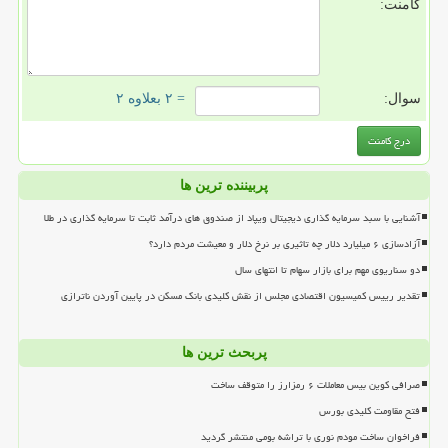
کامنت:
سوال:
= ۲ بعلاوه ۲
پربیننده ترین ها
آشنایی با سبد سرمایه گذاری دیجیتال ویپاد از صندوق های درآمد ثابت تا سرمایه گذاری در طلا
آزادسازی ۶ میلیارد دلار چه تاثیری بر نرخ دلار و معیشت مردم دارد؟
دو سناریوی مهم برای بازار سهام تا انتهای سال
تقدیر رییس کمیسیون اقتصادی مجلس از نقش کلیدی بانک مسکن در پایین آوردن ناترازی
پربحث ترین ها
صرافی کوین بیس معاملات ۶ رمزارز را متوقف ساخت
فتح مقاومت کلیدی بورس
فراخوان ساخت مودم نوری با تراشه بومی منتشر گردید