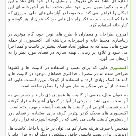
اندازه ای باشد که کل ظروف و وسایل را در خود جای دهد و این
گونه به دکوراسیون منزل خود نظم بخشد، اما هر آشپزخانه ای این
امکان را فراهم نمی کند. مخصوصا در آپارتمان های نقلی امروزی که
فضا کم است، باید به فکر راه حل هایی بود که بتوان از هر گوشه و
کنار خانه استفاده کرد.
امروزه طراحان و معماران با طرح های نوین خود، گام موثری در
زیباسازی محیط خانه و آشپزخانه برداشته اند. اکسسوری از جمله
طرح هایی ست که به منظور ایجاد فضای بیشتر در کابینت و کمد اجرا
می شود و علاوه بر زیبایی، بهینه سازی در فضای مورد نظر را به
ارمغان می آورد.
اکسسوری
هایی که برای نصب و استفاده در کابینت ها و کشوها
طراحی شده اند در مصرف حداکثری فضاهای موجود در کابینت ها و
کمد ها کمک زیادی کرده و استفاده از کوچک ترین قسمت هایی که
استفاده از آن غیر ممکن به نظر می آید را ممکن ساخته است.
به عنوان مثال، بعضی از کابینت ها عمق زیادی دارند و دسترسی به
آنها سخت می باشد. یا برخی از آنها در کنجهای آشپزخانه قرار گرفته
اند و قسمت انتهایی این کابینت ها همیشه آشفته و بهم ریخته است.
اکسسوری های مجیک کرنر بهترین گزینه برای استفاده از فضای دور
از دسترس کابینت هایی می باشد که در گوشه آشپزخانه قرار دارند.
همچنین با صرف هزینه بسیار کم می توان در خارج یا داخل کابینت ها،
آویزهایی برای نصب قابلمه، چاقو، دستکش و دیگر لوازم قرار داد. با