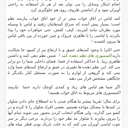
انجام اینکار وسایل را می توان بعد از هر بار استفاده به راحتی
آویزان نمود و از انباشتن ظروف روی هم جلوگیری کرد.
کمد لباس در اتاق خواب بیش تر از خود اتاق خواب نیازمند نظم
است؛ بسیار پیش آمده که سراغ کمدهایتان رفتید و لباس یا وسیله
مورد نظرتان مانند کمربند، کیف، کفش، حتی جواهرات خود را پیدا
نکردید یا لباسی را با ظاهری چروک و چین خورده از بین باقی لباس
ها بیرون کشیدید !
حتی اکثرا با وجود کمدهای عمیق و با ارتفاع نیز از کمبود جا شکایت
دارید
اکسسوری های نظم دهنده کمد
!
ضمن نظم دهی کمد و داشتن
ظاهری زیبا، با حداکثر استفاده از فضا، فضای داخلی شما را دو برابر
می کند. این نظم دهنده ها تغییری در عمق و ارتفاع کمدهای شما وارد
نمی کند و گروهی از لوازم را به صورت مستقل کنار یکدیگر با
جایگاهی مشخص قرار می دهند.
اگر شما هم لباس های زیاد و کمدی کوچک دارید حتما
نیازمند
اکسسوری
های مربوط به اتاق خواب هستید
!
برای مثال؛ تقریبا بیشتر ما هنگام چیدن یا به اصطلاح جای دادن شلوار
در کمدها با مشکل مواجه هستیم. بعضی افراد شلوار را تا کرده و در
کشو می گذارند، ولی هنگام انتخاب کردن مجبور می شوند تمام آنها
را بیرون بیاورند تا شلوار مد نظر خود را بردارند. برخی دیگر بر سر
چوب لباسی آویزان می کنند که به علت باریک بودن قطر میله های