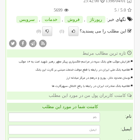
1398/04/01
23:42:00
5699
/ 5
5.0
تگهای خبر:
رپورتاژ
,
فروش
,
خدمات
,
سرویس
این مطلب را می پسندید؟
(0)
(1)
تازه ترین مطالب مرتبط
افزایش موکب های بانک سپه در مراسم خاکسپاری پیکر مطهر رهبر شهید امت به ۱۴ موکب
اطلاعیه بانک ملی ایران در رابطه با قطع موقت خدمات مبتنی بر کارت این بانک
نوسان محدود دلار، یورو و درهم در مرکز مبادله ارز
اطلاعیه بانک صادرات ایران در رابطه با رفع اختلال سپهرکارت ها
کامنت کاربران پول من در مورد این مطلب
کامنت شما در مورد این مطلب
نام:
ایمیل: