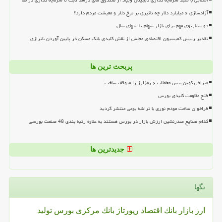
آشنایی با سبد سرمایه گذاری دیجیتال ویپاد از صندوق های درآمد ثابت تا سرمایه گذاری در طلا
آزادسازی ۶ میلیارد دلار چه تاثیری بر نرخ دلار و معیشت مردم دارد؟
دو سناریوی مهم برای بازار سهام تا انتهای سال
تقدیر رییس کمیسیون اقتصادی مجلس از نقش کلیدی بانک مسکن در پایین آوردن ناترازی
پربحث ترین ها
صرافی کوین بیس معاملات ۶ رمزارز را متوقف ساخت
فتح مقاومت کلیدی بورس
فراخوان ساخت مودم نوری با تراشه بومی منتشر گردید
کدام صنایع صدرنشین ارزش بازار در بورس هستند به علاوه رتبه بندی 48 صنعت بورسی
جدیدترین ها
تگها
ارز
بازار
بانك
اقتصاد
رپورتاژ
بانك مركزی
بورس
تولید