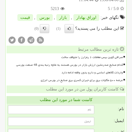
5213
/ 5
5.0
تگهای خبر:
اوراق بهادار
,
بازار
,
بورس
,
قیمت
این مطلب را می پسندید؟
(0)
(1)
تازه ترین مطالب مرتبط
صرافی کوین بیس معاملات ۶ رمزارز را متوقف ساخت
کدام صنایع صدرنشین ارزش بازار در بورس هستند به علاوه رتبه بندی 48 صنعت بورسی
واردات کالاهای اساسی و دارو بدون وقفه ادامه دارد
عرضه ۵۰۰ مگاوات برق برای جبران کسری برق صنایع در بورس انرژی
کامنت کاربران پول من در مورد این مطلب
کامنت شما در مورد این مطلب
نام:
ایمیل: