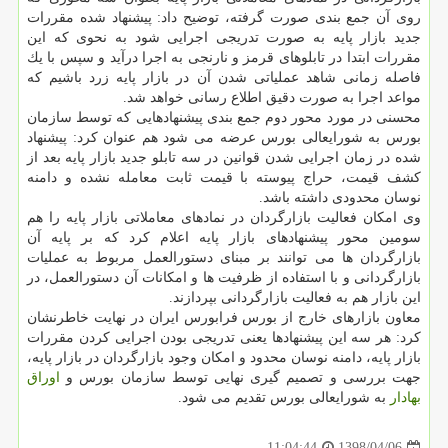
روی آن جمع بندی صورت گرفته، توضیح داد: پیشنهاد شده مقررات
جدید بازار پایه به صورت ‏تدریجی اجرایی شود به نحوی كه این
مقررات ابتدا در ‏تابلوهای قرمز و نارنجی به اجرا درآید و سپس با یك
فاصله زمانی شاهد ‏عملیاتی شدن آن در بازار پایه زرد ‏باشیم كه
مواعد اجرا به صورت دقیق اطلاع رسانی خواهد شد.‏
محسنی در مورد محور دوم جمع بندی پیشنهادهایی كه توسط سازمان
بورس به شورایعالی بورس عرضه می شود هم عنوان ‏كرد: پیشنهاد
‏شده در زمان اجرایی شدن قوانین در سه تابلو جدید بازار پایه بعد از
كشف قیمت، حراج پیوسته با قیمت ثابت معامله نشده و دامنه
نوسان محدودی داشته باشد.
وی امكان فعالیت بازارگردان در نمادهای معاملاتی بازار پایه را هم
سومین محور پیشنهادهای بازار پایه اعلام ‏كرد كه بر پایه آن
‏بازارگردان ها می توانند بر مبنای دستورالعمل مربوط به عملیات
بازارگردانی و با استفاده از ظرفیت ها و امكانات آن دستورالعمل، در
‏این بازار هم به فعالیت بازارگردانی بپردازند.‏
معاون بازارهای خارج از بورس فرابورس ایران در نهایت خاطرنشان
كرد: هر سه این پیشنهادها یعنی تدریجی بودن اجرایی كردن ‏مقررات
بازار پایه، دامنه نوسان محدود و امكان وجود بازارگردان در بازار ‏پایه،
جهت بررسی و تصمیم گیری نهایی توسط سازمان بورس و
اوراق
بهادار
به شورایعالی بورس تقدیم می شود.
1398/04/06
11:04:44