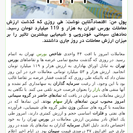
پول من: اقتصادآنلاین نوشت: طی روزی كه گذشت ارزش
معاملات بورس تهران به هزار و 119 میلیارد تومان رسید.
نمادهای سیمانی، خودرویی و شیمیایی بیشترین تاثیر را بر
میزان ارزش معاملات در روز جاری داشتند.
معاملات امروز با افت ۴۴ واحدی
شاخص
بورس
تهران به اتمام
رسید. در روزی كه گذشت مجمع تمامی عرضه ها و تقاضاهای
بورس
تهران
به تبادل اوراق بهاداری به ارزش هزار و ۱۱۹ میلیارد تومان
انجامید. ارزش هزار و ۵۳ میلیارد تومانی معاملات خرد در این روز
نشان داد كه بااینكه طی روزی كه گذشت فشار عرضه بر تقاضا غالب
بود با این وجود، از رغبت
سرمایه گذاران
یه سهامداری كم نشده و
آنها منفی های
بازار
را بعنوان فرصت خرید تلقی می كنند. با نگاهی به
ارزش معاملات می توان در یافت كه
نمادهای حاضر در گروه سیمانی
امروز محبوب ترین نمادهای بازار
سهام
بودند.
این نمادها كه در
مقایسه با گروه های سنگین
وزن
نظیر گروه های شیمیایی، فرآورده
های نفتی و
فلزات
اساسی حجم و ارزش كمتری دارند، امروز طی
یك اتفاق نادر بیشترین ارزش معاملات در
بورس
تهران را به خود
اختصاص دادند. دلیل اقبال
سرمایه
گذاران به نمادهای یاد شده در روز
جاری خبر افزایش ۳۷ درصدی قیمت
سیمان
بود. در ایام اخیر اعلام