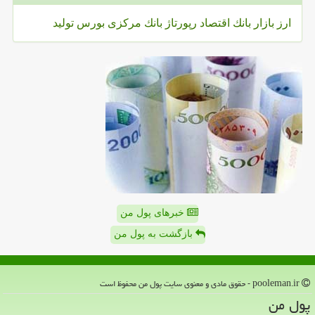
ارز
بازار
بانك
اقتصاد
رپورتاژ
بانك مركزی
بورس
تولید
خبرهای پول من
بازگشت به پول من
pooleman.ir - حقوق مادی و معنوی سایت پول من محفوظ است
پول من