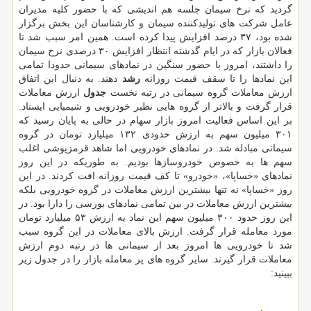
گردید كه نرخ سیمان جلسه هم اندیشی كه با حضور كلیه مدیران
عامل شركت های تولیدكننده سیمان و كارشناسان این بخش برگزار
شده بود، ۳۷ درصد افزایش پیدا كرده است. همین امر سبب شد تا
فعالان بازار كه در ایام گذشته انتظار افزایش ۳۰ درصدی نرخ سیمان
را داشتند، امروز با حضور سنگین در نمادهای سیمانی حدودا تمامی
این نمادها را تا سقف قیمت روزانه
رشد
دهند. به دنبال این اتفاق
ارزش معاملات گروه سیمانی در رتبه نخست
جدول
ارزش معاملات
قرار گرفت و بالاتر از گروه هایی نظیر خودرویی و شیمیایی ایستاد.
بر این اساس فعالیت امروز بازار سهام در حالی به پایان رسید كه
۳۰۱ میلیون سهم به ارزش حدودی ۱۳۲ میلیارد تومان در گروه
سیمانی مبادله شد. در نمادهای خودرویی اما شاهد قرمزپوشی اغلب
سهم ها به خصوص خودروسازها بودیم. به طوریكه در این روز
نمادهای «خساپا»، «خودرو» تا كف قیمت روزانه افت كردند. در این
روز «خساپا» نه تنها بیشترین ارزش معاملات در گروه خودرویی بلكه
بیشترین ارزش معاملات در بین تمامی نمادهای بورسی را دارا بود. در
این روز حدود ۳۰۰ میلیون سهم این نماد به ارزش ۵۳ میلیارد تومان
مورد معامله قرار گرفت. ارزش بالای معاملات در این گروه سبب
شد تا خودرویی ها امروز بعد از سیمانی ها در رتبه دوم ارزش
معاملات قرار گیرند. سایر گروه های پر معامله بازار را در جدول زیر
ببینید: