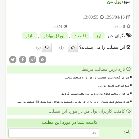
منبع:
پول من
1398/04/13
13:00:55
5024
/ 5
5.0
تگهای خبر:
ارز
,
اقتصاد
,
اوراق بهادار
,
بازار
این مطلب را می پسندید؟
(0)
(1)
تازه ترین مطالب مرتبط
صرافی کوین بیس معاملات ۶ رمزارز را متوقف ساخت
فتح مقاومت کلیدی بورس
فراخوان ساخت مودم نوری با تراشه بومی منتشر گردید
کدام صنایع صدرنشین ارزش بازار در بورس هستند به علاوه رتبه بندی 48 صنعت بورسی
کامنت کاربران پول من در مورد این مطلب
کامنت شما در مورد این مطلب
نام: