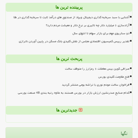
پربیننده ترین ها
آشنایی با سبد سرمایه گذاری دیجیتال ویپاد از صندوق های درآمد ثابت تا سرمایه گذاری در طلا
آزادسازی ۶ میلیارد دلار چه تاثیری بر نرخ دلار و معیشت مردم دارد؟
دو سناریوی مهم برای بازار سهام تا انتهای سال
تقدیر رییس کمیسیون اقتصادی مجلس از نقش کلیدی بانک مسکن در پایین آوردن ناترازی
پربحث ترین ها
صرافی کوین بیس معاملات ۶ رمزارز را متوقف ساخت
فتح مقاومت کلیدی بورس
فراخوان ساخت مودم نوری با تراشه بومی منتشر گردید
کدام صنایع صدرنشین ارزش بازار در بورس هستند به علاوه رتبه بندی 48 صنعت بورسی
جدیدترین ها
تگها