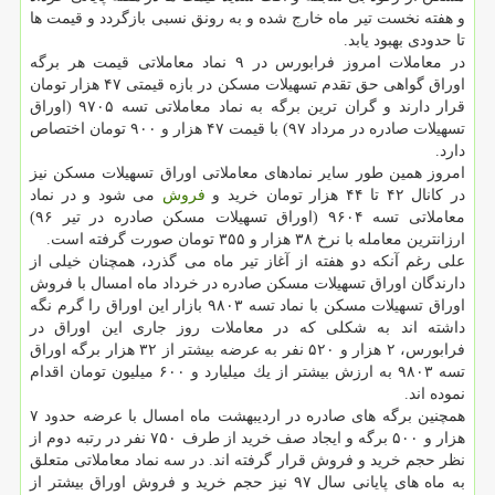
و هفته نخست تیر ماه خارج شده و به رونق نسبی بازگردد و قیمت ها
تا حدودی بهبود یابد.
در معاملات امروز فرابورس در ۹ نماد معاملاتی قیمت هر برگه
اوراق گواهی حق تقدم تسهیلات مسكن در بازه قیمتی ۴۷ هزار تومان
قرار دارند و گران ترین برگه به نماد معاملاتی تسه ۹۷۰۵ (اوراق
تسهیلات صادره در مرداد ۹۷) با قیمت ۴۷ هزار و ۹۰۰ تومان اختصاص
دارد.
امروز همین طور سایر نمادهای معاملاتی اوراق تسهیلات مسكن نیز
در كانال ۴۲ تا ۴۴ هزار تومان خرید و
فروش
می شود و در نماد
معاملاتی تسه ۹۶۰۴ (اوراق تسهیلات مسكن صادره در تیر ۹۶)
ارزانترین معامله با نرخ ۳۸ هزار و ۳۵۵ تومان صورت گرفته است.
علی رغم آنكه دو هفته از آغاز تیر ماه می گذرد، همچنان خیلی از
دارندگان اوراق تسهیلات مسكن صادره در خرداد ماه امسال با فروش
اوراق تسهیلات مسكن با نماد تسه ۹۸۰۳ بازار این اوراق را گرم نگه
داشته اند به شكلی كه در معاملات روز جاری این اوراق در
فرابورس، ۲ هزار و ۵۲۰ نفر به عرضه بیشتر از ۳۲ هزار برگه اوراق
تسه ۹۸۰۳ به ارزش بیشتر از یك میلیارد و ۶۰۰ میلیون تومان اقدام
نموده اند.
همچنین برگه های صادره در اردیبهشت ماه امسال با عرضه حدود ۷
هزار و ۵۰۰ برگه و ایجاد صف خرید از طرف ۷۵۰ نفر در رتبه دوم از
نظر حجم خرید و فروش قرار گرفته اند. در سه نماد معاملاتی متعلق
به ماه های پایانی سال ۹۷ نیز حجم خرید و فروش اوراق بیشتر از