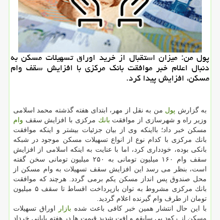
پول من: میزان استقبال از خرید اوراق تسهیلات مسكن به
دنبال اعلام خبر موافقت بانك مركزی با افزایش سقف وام
مسكن، افزایش پیدا كرد.
به گزارش
پول
من به نقل از مهر، ابتدای هفته گذشته محمد اسلامی
وزیر راه و شهرسازی از موافقت
بانك
مركزی با افزایش سقف
وام
مسكن خبر داد؛ بااینكه وی از بیان جزئیات بیشتر و اینكه موافقت
بانك مركزی با كدام نوع از انواع تسهیلات مسكن موجود در شبكه
بانكی بوده، خودداری كرد، اما با عنایت به اینكه اسلامی از افزایش
سقف وام ۱۶۰ میلیون تومانی به ۲۵۰ میلیون تومانی سخن گفته
است، بنظر می رسد این افزایش سقف تسهیلات به وام مسكن از
محل صندوق پس انداز مسكن یكم برمی گردد. هرچند كه موافقت
بانك مركزی مشروط به توان بازپرداخت اقساط تا سقف ۵ میلیون
تومان از طرف وام گیرنده اعلام گردید.
با این حال انتشار همین خبر كافی باعث شده
بازار
اوراق تسهیلات
مسكن از ركود بی سابقه و افت شدید قیمت ها در هفته پایانی خرداد