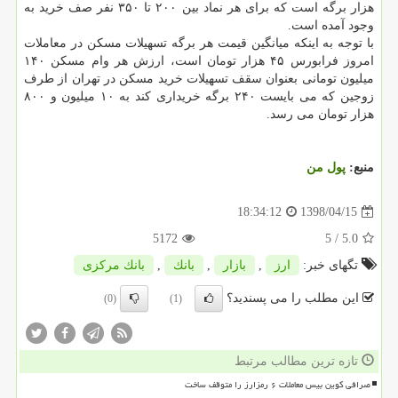
هزار برگه است كه برای هر نماد بین ۲۰۰ تا ۳۵۰ نفر صف خرید به
وجود آمده است.
با توجه به اینكه میانگین قیمت هر برگه تسهیلات مسكن در معاملات
امروز فرابورس ۴۵ هزار تومان است، ارزش هر وام مسكن ۱۴۰
میلیون تومانی بعنوان سقف تسهیلات خرید مسكن در تهران از طرف
زوجین كه می بایست ۲۴۰ برگه خریداری كند به ۱۰ میلیون و ۸۰۰
هزار تومان می رسد.
منبع:
پول من
1398/04/15
18:34:12
5172
/ 5
5.0
تگهای خبر:
ارز
,
بازار
,
بانك
,
بانك مركزی
این مطلب را می پسندید؟
(0)
(1)
تازه ترین مطالب مرتبط
صرافی کوین بیس معاملات ۶ رمزارز را متوقف ساخت