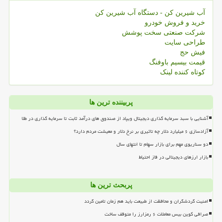
آب شیرین کن - دستگاه آب شیرین کن
خرید و فروش خودرو
شرکت صنعتی سخت پوشش
طراحی سایت
فیش حج
قیمت بیسیم باوفنگ
کوتاه کننده لینک
پربیننده ترین ها
آشنایی با سبد سرمایه گذاری دیجیتال ویپاد از صندوق های درآمد ثابت تا سرمایه گذاری در طلا
آزادسازی ۶ میلیارد دلار چه تاثیری بر نرخ دلار و معیشت مردم دارد؟
دو سناریوی مهم برای بازار سهام تا انتهای سال
بازار ارزهای دیجیتالی در فاز احتیاط
پربحث ترین ها
امنیت گردشگران و محافظت از طبیعت باید هم زمان تامین گردد
صرافی کوین بیس معاملات ۶ رمزارز را متوقف ساخت