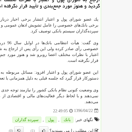
گردید و هنوز مورد جمع‌بندی و تأیید قرار نگرفته 
یك عضو شورای پول و اعتبار انتشار برخی اخبار دربا
برخی بانك‌های خصوصی را عامل تشویش اذهان عمومی و 
سپرده‌گذاران سیستم بانكی توصیف كرد.
وی گفت: هیأت انت
خصوصی رأی صادر كرده ولی این رأی پس از ارجاع به ش
اعتبار با نظرات مختلف اعضا روبرو شد و هنوز مورد جمع‌ب
قرار نگرفته است.
این عضو شورای پول و اعتبار افزود: مسائل مربوطه به 
دستوركار قرار گیرد كه جلسه قبلی به دلیل همزمانی با ت
وی وضعیت كنونی نظام بانكی كشور را نیازمند توجه جدی د
می‌دهند.
1396/04/22
22:49:05
تگهای خبر:
بانك
,
پول
,
سپرده گذاران
این مطلب را می پسندید؟
(0)
(1)