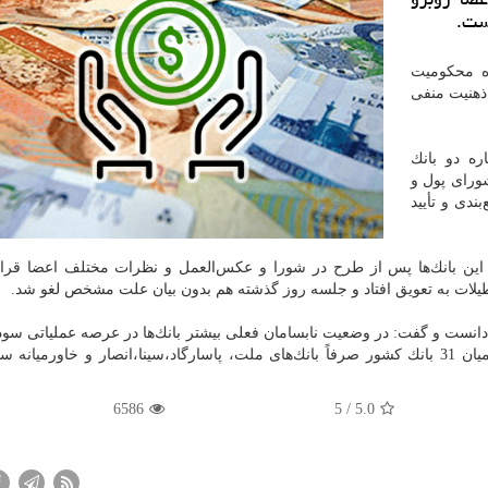
است.
ره محكومیت
ذهنیت منفی
ظامی بانك‌ها در اوایل سال 96 درباره دو بانك
ورای پول و
ندی و تأیید
این بانك‌ها پس از طرح در شورا و عكس‌العمل و نظرات مختلف اعضا قرار
عطیلات به تعویق افتاد و جلسه روز گذشته هم بدون بیان علت مشخص لغو شد.
انست و گفت:‌ در وضعیت نابسامان فعلی بیشتر بانك‌ها در عرصه عملیاتی سو
نمی‌دهند و با لحاظ دیگر فعالیت‌های مالی و اقتصادی از میان 31 بانك كشور صرفاً بانك‌های ملت، پاسارگاد،‌سینا،‌انصار و خاور
6586
/ 5
5.0