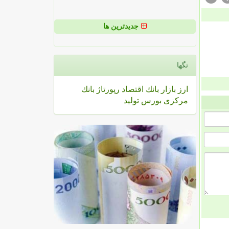
جدیدترین ها
تگها
ارز
بازار
بانك
اقتصاد
رپورتاژ
بانك
مركزی
بورس
تولید