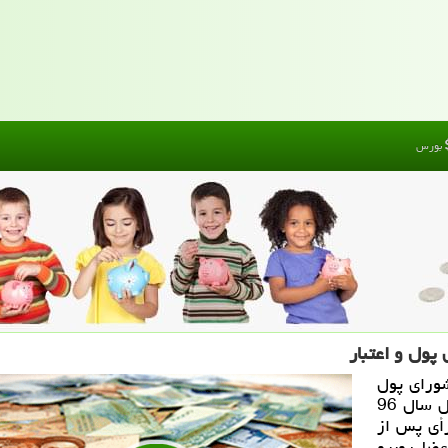
بورس
ول و اعتبار
ورای پول
و اعتبار اظهار داشت: هیأت انتظامی بانك‌ها در اوایل سال 96
رأی پس از
عضا روبرو