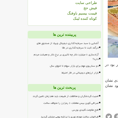
طراحی سایت
فیش حج
قیمت بیسیم باوفنگ
کوتاه کننده لینک
پربیننده ترین ها
آشنایی با سبد سرمایه گذاری دیجیتال ویپاد از صندوق های
درآمد ثابت تا سرمایه گذاری در طلا
آزادسازی ۶ میلیارد دلار چه تاثیری بر نرخ دلار و معیشت مردم
دارد؟
 بود در
دو سناریوی مهم برای بازار سهام تا انتهای سال
بازار ارزهای دیجیتالی در فاز احتیاط
دی نشان
میانه سود نشان
پربحث ترین ها
امنیت گردشگران و محافظت از طبیعت باید هم زمان تامین گردد
صرافی کوین بیس معاملات ۶ رمزارز را متوقف ساخت
فتح مقاومت کلیدی بورس
فراخوان ساخت مودم نوری با تراشه بومی منتشر گردید