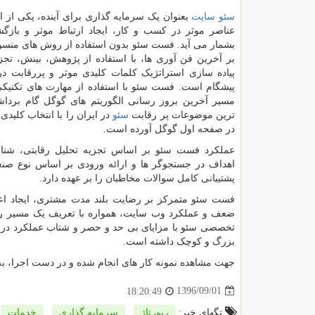
سئو سایت
بعنوان یک سرمایه گذاری برای آینده، یکی از 
عناصر موثر در کسب و کار، ایجاد ارتباط موثر و باز
بشمار می آید. فست سئو بدون استفاده از روش های منسو
بر آخرین فن آوری ها، با استفاده از پژوهش، بینش، تجزی
پیاده سازی استراتژیک کلمات کلیدی موثر و پررقابت د
پیشگام است. فست سئو با استفاده از مهارت های تکنیکی
مسیر آخرین بروز رسانی الگوریتم های گوگل گام برد
ترین موضوعات پر رقابت
سئو
در ایران را با انتخاب کلیدی
در صفحه اول گوگل آورده است.
عملکرد فست سئو بر اساس تجزیه تحلیل رقابتی، شنا
اهداف در جستجوگر ها و ارائه ورودی بر اساس نوع صن
پشتیبانی کامل سوالات مخاطبان را بر عهده دارد.
فست سئو متمرکز بر رضایت بلند مدت مشتری، ایجاد اعتم
ضعف و عملکرد وب سایت، همواره با تعریف یک مسیر روش
تخصصی سئو با مزایای بی حد و حصر و شتاب عملکرد در ب
بزرگ و کوچک داشته است.
جهت مشاهده نمونه کار های انجام شده و در دست اجرا، 
1396/09/01
18:20:49
تگهای خبر:
رپورتاژ
,
سرمایه گذاری
,
خدمات