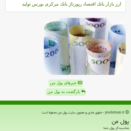
ارز
بازار
بانك
اقتصاد
رپورتاژ
بانك مركزی
بورس
تولید
خبرهای پول من
بازگشت به پول من
pooleman.ir - حقوق مادی و معنوی سایت پول من محفوظ است
پول من
محاسبه گر پول شما