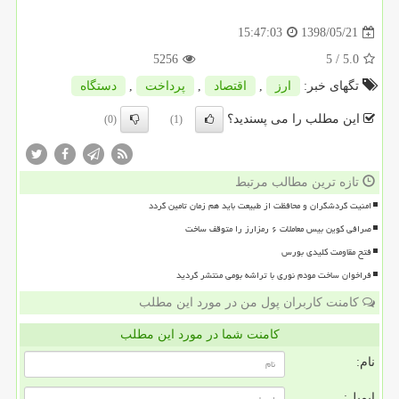
1398/05/21
15:47:03
5256
/ 5
5.0
تگهای خبر:
ارز
,
اقتصاد
,
پرداخت
,
دستگاه
این مطلب را می پسندید؟
(0)
(1)
تازه ترین مطالب مرتبط
امنیت گردشگران و محافظت از طبیعت باید هم زمان تامین گردد
صرافی کوین بیس معاملات ۶ رمزارز را متوقف ساخت
فتح مقاومت کلیدی بورس
فراخوان ساخت مودم نوری با تراشه بومی منتشر گردید
کامنت کاربران پول من در مورد این مطلب
کامنت شما در مورد این مطلب
نام:
ایمیل: