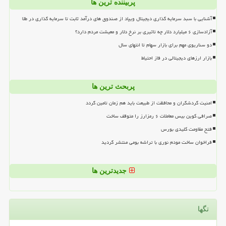
پربیننده ترین ها
آشنایی با سبد سرمایه گذاری دیجیتال ویپاد از صندوق های درآمد ثابت تا سرمایه گذاری در طلا
آزادسازی ۶ میلیارد دلار چه تاثیری بر نرخ دلار و معیشت مردم دارد؟
دو سناریوی مهم برای بازار سهام تا انتهای سال
بازار ارزهای دیجیتالی در فاز احتیاط
پربحث ترین ها
امنیت گردشگران و محافظت از طبیعت باید هم زمان تامین گردد
صرافی کوین بیس معاملات ۶ رمزارز را متوقف ساخت
فتح مقاومت کلیدی بورس
فراخوان ساخت مودم نوری با تراشه بومی منتشر گردید
جدیدترین ها
تگها