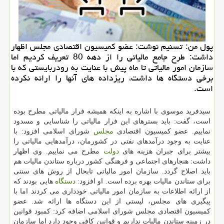
پول من: تسنیم نوشت: عضو كمیسیون اقتصادی مجلس اظهار
داشت: طرح جامع مالیاتی را از دهه 80 تعریف كردیم اما
سازمان امور مالیاتی تا ماه پیش با عنایت به رودربایستی كه با
برخی دستگاه ها داشت، ریزداده های آنها را ارائه نكرده
است.
سیدفرید موسوی با اشاره به اینكه همیشه فرار مالیاتی مطرح بوده
است، ​گفت: باید بسترهای این فرار مالیاتی را شناسایی و مسدود
نماییم. عضو كمیسیون اقتصادی
مجلس
شورای اسلامی افزود: با
عنایت به وجود درآمدهای نفتی در كشورمان، درآمدهایی مالیاتی را
بیشتر برای جبران هزینه های
دولت
مطرح می نماییم. وی اظهار
داشت: هنجارهای اجتماعی و فرهنگی كشور درباره ستاندن مالیات هم
باید اصلاح گردد. سازمان امور مالیاتی تابحال از روش های سنتی
برای ستاندن مالیات بهره برده است. او افزود:
دستگاه
هایی بودند كه
از ارائه اطلاعات به سازمان امور مالیاتی خودداری می كردند اما با
پیگیری های مجلس، لیستی از این دستگاه ها ارائه شد. عضو
كمیسیون اقتصادی مجلس شورای اسلامی اضافه كرد: كمبود قوانین
در زمینه ستاندن مالیات نداریم و قوانین كافی وجود دارد اما سازمان