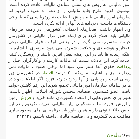
امور مالیاتی به روش های سنتی ستاندن مالیات، عادت كرده است.
موسوی افزود: طرح جامع مالیاتی را از دهه ۸۰ تعریف كردیم اما
سازمان امور مالیاتی تا ماه پیش با عنایت به رودربایستی كه با برخی
دستگاه ها داشت، ریزداده های آنها را ارائه نكرده است.
وی اظهار داشت: هنجارهای اجتماعی كشورمان در زمینه فرارهای
مالیاتی باید اصلاح گردد برای اینكه هنوز فرار مالیاتی در كشورمان
خیانت محسوب نمی گردد و در بعضی اوقات فرار مالیاتی نوعی
افتخار و هوشمندی و خلاقیت شمرده می شود. موسوی با اشاره به
اینكه رسانه ها باید در این زمینه نقش آفرین باشند و روشنگری كنند،
اضافه كرد: این عادلانه نیست كه مالیات كارمندان و كارگران، قبل از
پرداخت
حقوق آنها كسر می شود اما برخی صنوف، مالیات نمی
پردازند. وی با اشاره به اینكه ۲۰ درصد
اقتصاد
در كشورمان زیر
زمینی است و رد پایی از آنها وجود ندارد، افزود: اگر اطلاعات و داده
ها در سامانه سازمان امور مالیاتی تجمیع شوند این رقم كاهش خواهد
یافت. عضو كمیسیون اقتصادی مجلس شورای اسلامی اظهار داشت:
هنوز برای بخش هایی از اقتصاد كشورمان مانند خرید و
فروش
زمین
و ارزش افزوده ملك مسكونی، پایه مالیاتی تعریف نكردیم و در این
بخش خلاء قانونی داریم همین طور باید برنامه ای برای محدود سازی
معافیت های گسترده و بی ضابطه مالیاتی داشته باشیم. ۲۲۳۲۳۱
منبع:
پول من