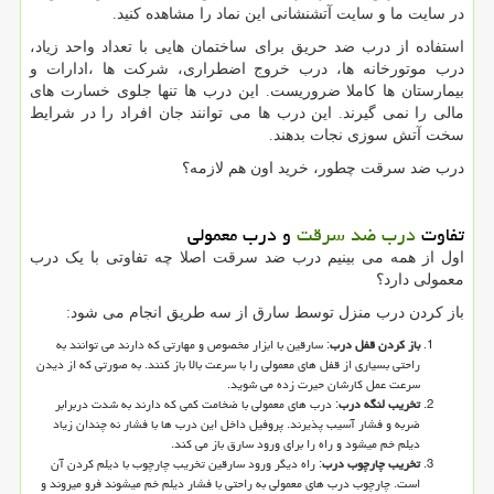
در سایت ما و سایت آتشنشانی این نماد را مشاهده کنید.
استفاده از درب ضد حریق برای ساختمان هایی با تعداد واحد زیاد،
درب موتورخانه ها، درب خروج اضطراری، شرکت ها ،ادارات و
بیمارستان ها کاملا ضروریست. این درب ها تنها جلوی خسارت های
مالی را نمی گیرند. این درب ها می توانند جان افراد را در شرایط
سخت آتش سوزی نجات بدهند.
درب ضد سرقت چطور، خرید اون هم لازمه؟
تفاوت
درب ضد سرقت
و درب معمولی
اول از همه می بینیم درب ضد سرقت اصلا چه تفاوتی با یک درب
معمولی دارد؟
باز کردن درب منزل توسط سارق از سه طریق انجام می شود:
باز کردن قفل درب
: سارقین با ابزار مخصوص و مهارتی که دارند می توانند به
راحتی بسیاری از قفل های معمولی را با سرعت بالا باز کنند. به صورتی که از دیدن
سرعت عمل کارشان حیرت زده می شوید.
تخریب لنگه درب
: درب های معمولی با ضخامت کمی که دارند به شدت دربرابر
ضربه و فشار آسیب پذیرند. پروفیل داخل این درب ها با فشار نه چندان زیاد
دیلم خم میشود و راه را برای ورود سارق باز می کند.
تخریب چارچوب درب
: راه دیگر ورود سارقین تخریب چارچوب با دیلم کردن آن
است. چارچوب درب های معمولی به راحتی با فشار دیلم خم میشوند فرو میروند و