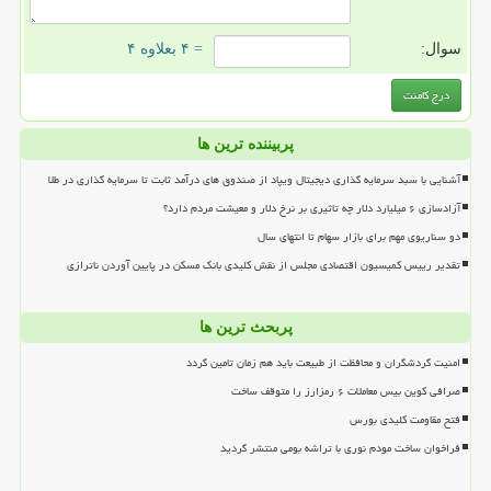
سوال:
= ۴ بعلاوه ۴
پربیننده ترین ها
آشنایی با سبد سرمایه گذاری دیجیتال ویپاد از صندوق های درآمد ثابت تا سرمایه گذاری در طلا
آزادسازی ۶ میلیارد دلار چه تاثیری بر نرخ دلار و معیشت مردم دارد؟
دو سناریوی مهم برای بازار سهام تا انتهای سال
تقدیر رییس کمیسیون اقتصادی مجلس از نقش کلیدی بانک مسکن در پایین آوردن ناترازی
پربحث ترین ها
امنیت گردشگران و محافظت از طبیعت باید هم زمان تامین گردد
صرافی کوین بیس معاملات ۶ رمزارز را متوقف ساخت
فتح مقاومت کلیدی بورس
فراخوان ساخت مودم نوری با تراشه بومی منتشر گردید