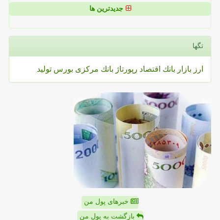
جدیدترین ها
تگها
ارز
بازار
بانك
اقتصاد
رپورتاژ
بانك مركزی
بورس
تولید
خبرهای پول من
بازگشت به پول من