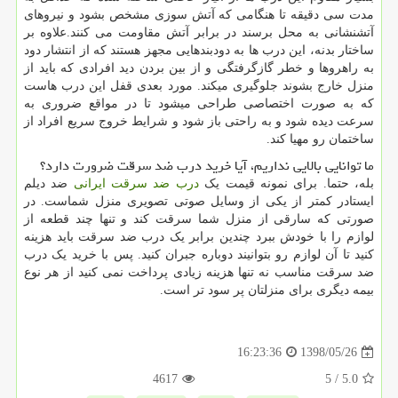
مدت سی دقیقه تا هنگامی که آتش سوزی مشخص بشود و نیروهای
آتشنشانی به محل برسند در برابر آتش مقاومت می کنند.علاوه بر
ساختار بدنه، این درب ها به دودبندهایی مجهز هستند که از انتشار دود
به راهروها و خطر گازگرفتگی و از بین بردن دید افرادی که باید از
منزل خارج بشوند جلوگیری میکند. مورد بعدی قفل این درب هاست
که به صورت اختصاصی طراحی میشود تا در مواقع ضروری به
سرعت دیده شود و به راحتی باز شود و شرایط خروج سریع افراد از
ساختمان رو مهیا کند.
ما توانایی بالایی نداریم، آیا خرید درب ضد سرقت ضرورت دارد؟
بله، حتما. برای نمونه قیمت یک
درب ضد سرقت ایرانی
ضد دیلم
ایستادر کمتر از یکی از وسایل صوتی تصویری منزل شماست. در
صورتی که سارقی از منزل شما سرقت کند و تنها چند قطعه از
لوازم را با خودش ببرد چندین برابر یک درب ضد سرقت باید هزینه
کنید تا آن لوازم رو بتوانیند دوباره جبران کنید. پس با خرید یک درب
ضد سرقت مناسب نه تنها هزینه زیادی پرداخت نمی کنید از هر نوع
بیمه دیگری برای منزلتان پر سود تر است.
1398/05/26
16:23:36
4617
/ 5
5.0