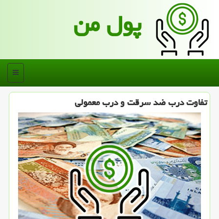
پول من
منو
تفاوت درب ضد سرقت و درب معمولی