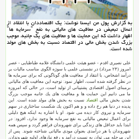
به گزارش پول من ایسنا نوشت: یك اقتصاددان با انتقاد از
اعمال تبعیض در معافیت های مالیاتی به نفع ˮسرمایه هاˮ
اظهار داشت كه این حمایت ها و معافیت های یك جانبه، موجب
بزرگ شدن بخش مالی در اقتصاد نسبت به بخش های مولد
شده است.
علی نصیری اقدم - عضو هیئت علمی دانشگاه علامه طباطبایی - عصر
امروز (۲۴ مرداد) در نشستی علمی با سوژه الگوی مناسب مالیات بر
درآمد اشخاص، با انتقاد از معافیت های گوناگونی كه برای سرمایه ها
در نظر گرفته شده است، اظهار نمود: توجیه این معافیت های مالیاتی
برمبنای اصول اقتصادی پشتیبانی از تولید است، در حالی كه امروزه
ما می دانیم این حمایت ها و معافیت های یك جانبه موجب بزرگ
شدن بخش مالی
اقتصاد
نسبت به بخش های مولد شده است. این
پدیده در دنیا هم رخ داده و و هم اكنون یك شكست ساختاری در سهم
سرمایه و نیروی كار دیده می شود. او با اشاره به اینكه هیچ دلیلی
برای اعمال تبعیض مالیاتی به نفع سرمایه ها وجود ندارد، افزود: در
ابتدا باید حداقل های زندگی برای شهروندان فراهم گردد و سپس همه
شهروندان با هر درآمدی بعنوان مودی مالیاتی شناخته شوند. پس از
این مرحله می توان به نسبت درآمد و رفع نیازهای اولیه شهروندان،