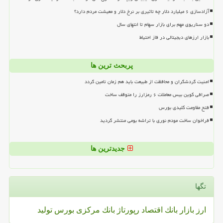
آزادسازی ۶ میلیارد دلار چه تاثیری بر نرخ دلار و معیشت مردم دارد؟
دو سناریوی مهم برای بازار سهام تا انتهای سال
بازار ارزهای دیجیتالی در فاز احتیاط
پربحث ترین ها
امنیت گردشگران و محافظت از طبیعت باید هم زمان تامین گردد
صرافی کوین بیس معاملات ۶ رمزارز را متوقف ساخت
فتح مقاومت کلیدی بورس
فراخوان ساخت مودم نوری با تراشه بومی منتشر گردید
جدیدترین ها
تگها
ارز
بازار
بانك
اقتصاد
رپورتاژ
بانك مركزی
بورس
تولید