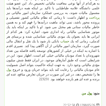
به هركدام از آنها نوعی معافیت مالیاتی تخصیص داد. این عضو هیئت
علمی دانشگاه علامه طباطبایی با تاكید بر اینكه همه درآمدها باید
مشمول مالیات شوند، به بررسی عملكرد سازمان امور مالیاتی نیز
پرداخت
و اظهار داشت: تا زمانی كه نظام مالیاتی كشور تفصیلی و
پرونده محور باشد، نمی تواند ماهیت درآمدها را فهم كند و به همین
خاطر مالیات ستانی هم مختل می شود. او با تاكید بر اینكه باید یك
موتور شناسایی مالیاتی راه اندازی شود، اشاره كرد: هر كدام از
ایرانی ها باید بعنوان یك مودی مالیاتی شناسایی شده و برمبنای هر
كدملی، زمانی كه یك
حساب
بانكی باز شود یا یك نقل و انتقال مالی
صورت گیرد، سازمان امور مالیاتی از آن آگاهی پیدا كند. نصیری اقدم
با اشاره به اینكه در خیلی از كشورهای توسعه یافته فاصله بین تعداد
شهروندان با تعداد مودیان مالیاتی خیلی كم است، اظهار نمود: این در
شرایطی است كه طبق آمارهای موجود، در ایران فقط شش میلیون
مؤدی مالیاتی وجود دارد. به جهت اینكه حاكمیت بتواند اصل شمولیت
عام مودیان مالیاتی را رعایت كند باید بتواند جریان ورود و خروج
پول
ها را تشخیص دهد، در غیر این صورت در جریان تعارض منافع، عده ای
برنده و عده ای هم بازنده خواهند بود. 223231
منبع:
پول من
1398/05/26
22:52:58