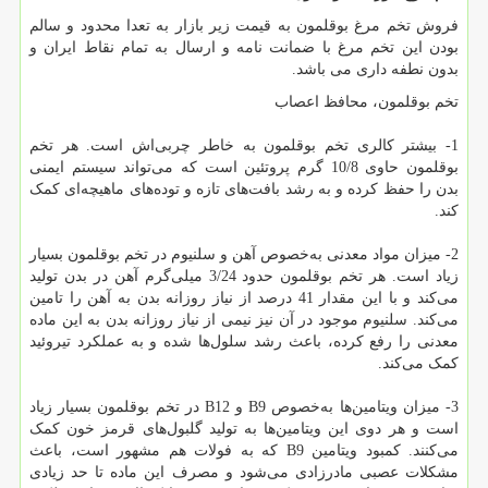
فروش تخم مرغ بوقلمون به قیمت زیر بازار به تعدا محدود و سالم
بودن این تخم مرغ با ضمانت نامه و ارسال به تمام نقاط ایران و
بدون نطفه داری می باشد.
تخم بوقلمون، محافظ اعصاب
1- بیشتر کالری تخم بوقلمون به خاطر چربی‌اش است. هر تخم
بوقلمون حاوی 10/8 گرم پروتئین است که می‌تواند سیستم ایمنی
بدن را حفظ کرده و به رشد بافت‌های تازه و توده‌های ماهیچه‌ای کمک
کند.
2- میزان مواد معدنی به‌خصوص آهن و سلنیوم در تخم بوقلمون بسیار
زیاد است. هر تخم بوقلمون حدود 3/24 میلی‌گرم آهن در بدن تولید
می‌کند و با این مقدار 41 درصد از نیاز روزانه بدن به آهن را تامین
می‌کند. سلنیوم موجود در آن نیز نیمی از نیاز روزانه بدن به این ماده
معدنی را رفع کرده، باعث رشد سلول‌ها شده و به عملکرد تیروئید
کمک می‌کند
.
3- میزان ویتامین‌ها به‌خصوص
B9
و
B12
در تخم بوقلمون بسیار زیاد
است و هر دوی این ویتامین‌ها به تولید گلبول‌های قرمز خون کمک
می‌کنند. کمبود ویتامین
B9
که به فولات هم مشهور است، باعث
مشکلات عصبی مادرزادی می‌شود و مصرف این ماده تا حد زیادی