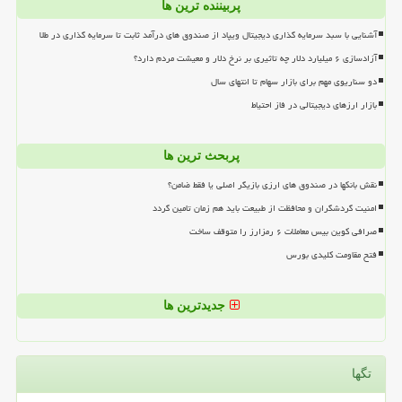
پربیننده ترین ها
آشنایی با سبد سرمایه گذاری دیجیتال ویپاد از صندوق های درآمد ثابت تا سرمایه گذاری در طلا
آزادسازی ۶ میلیارد دلار چه تاثیری بر نرخ دلار و معیشت مردم دارد؟
دو سناریوی مهم برای بازار سهام تا انتهای سال
بازار ارزهای دیجیتالی در فاز احتیاط
پربحث ترین ها
نقش بانکها در صندوق های ارزی بازیگر اصلی یا فقط ضامن؟
امنیت گردشگران و محافظت از طبیعت باید هم زمان تامین گردد
صرافی کوین بیس معاملات ۶ رمزارز را متوقف ساخت
فتح مقاومت کلیدی بورس
جدیدترین ها
تگها