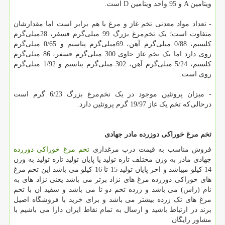
ویتامین
A
و 95 واحد ویتامین
D
است
.
- تعداد مواد معدنی تخم غاز و مرغ با هم برابر است اما مقدارشان
متفاوت است؛ یک تخم‌مرغ بزرگ 99 میلی‌گرم فسفر، 28میلی‌گرم
کلسیم، 0/88 میلی‌گرم آهن، 69میلی‌گرم پتاسیم و 0/65 میلی‌گرم
روی دارد اما یک تخم غاز حاوی 300 میلی‌گرم فسفر، 86 میلی‌گرم
کلسیم، 5/24 میلی‌گرم آهن، 302 میلی‌گرم پتاسیم و 1/92 میلی‌گرم
روی است
.
- میزان پروتئین موجود در یک تخم‌مرغ بزرگ 6/23 گرم است
درحالی‌که تخم یک غاز 19/97 گرم پروتئین دارد
.
تخم مرغ خوراکی دوزرده مادر جهادی
فروش مناسب به قیمت درب مرغداری
تخم مرغ خوراکی دوزرده
جهادی مادر به وزن مختلف تازه تولید یا پایان تولید تازه تولید به وزن
14 کیلو میباشد و اخر پایان تولید 15 تا 16 کیلو می باشد این تخم مرغ
های خوراکی دوزرده مرغ های نژاد برتر می باشد یعنی نژاد های به
نام (راس) می باشد و زرده تخم دو تا می باشد و سفید ان با تخم
مرغ های تک زرده بیشتر می باشد و برای خرید با فروشگاه اصیل
برند در ارتباط باشید و ارسال به تمام نقاط ایران دارا می باشیم با
مشاور رایگان