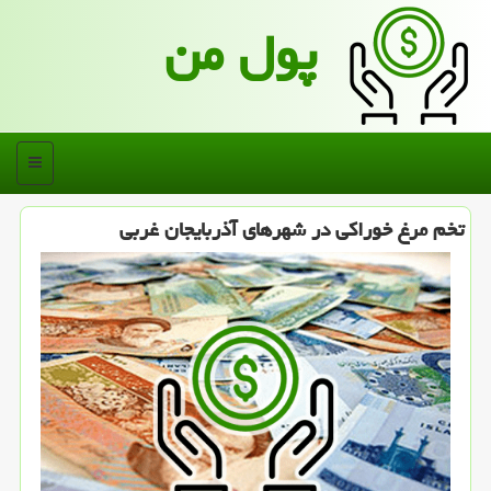
پول من
منو
تخم مرغ خوراكی در شهرهای آذربایجان غربی