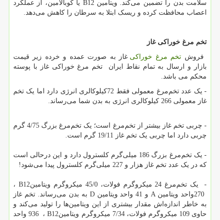
سلامت بدن را تضمین می‌کند. ویتامین
B12
یا کوبالامین، از عملکرد
اعصاب محافظت کرده و ریسک ابتلا به سرطان را کاهش می‌دهد.
تخم مرغ خوراکی غاز
فروش
تخم مرغ خوراکی
غاز به صورت عمده و خرده زیر قیمت
بازار و ارسال به تمام نقاط ایران تخم مرغ خوراکی غاز با پوسته
محکم می باشد.
- یک عدد تخم‌مرغ معمولی فقط 72کیلوکالری انرژی دارد اما یک تخم
غاز معمولی 266 کیلوکالری انرژی به بدن شما می‌رساند.
- چربی تخم غاز بیشتر از تخم‌مرغ است؛ یک تخم‌مرغ بزرگ 4/75 گرم
چربی دارد اما چربی یک تخم غاز 19/11 گرم است.
- یک تخم‌مرغ بزرگ 186 میلی‌گرم کلسترول دارد و این درحالی است
که در یک عدد تخم غاز هزار و 227 میلی‌گرم کلسترول پیدا می‌شود
!
- یک تخم‌مرغ 24 میکروگرم فولات، 45/0 میکروگرم ویتامین
B12
،
270
واحد ویتامین
A
و 41 واحد ویتامین
D
به بدن می‌رساند. تخم غاز
به خاطر اندازه‌اش مقدار بیشتری از این ویتامین‌ها را تولید می‌کند و
حاوی 109 میکروگرم فولات، 7/34 میکروگرم ویتامین
B12
،
936
واحد