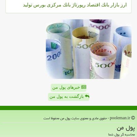
ارز
بازار
بانك
اقتصاد
رپورتاژ
بانك مركزی
بورس
تولید
خبرهای پول من
بازگشت به پول من
pooleman.ir - حقوق مادی و معنوی سایت پول من محفوظ است
پول من
محاسبه گر پول شما