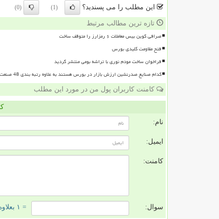
این مطلب را می پسندید؟
(0)
(1)
تازه ترین مطالب مرتبط
صرافی کوین بیس معاملات ۶ رمزارز را متوقف ساخت
فتح مقاومت کلیدی بورس
فراخوان ساخت مودم نوری با تراشه بومی منتشر گردید
کدام صنایع صدرنشین ارزش بازار در بورس هستند به علاوه رتبه بندی 48 صنعت بورسی
کامنت کاربران پول من در مورد این مطلب
کا
نام:
ایمیل:
کامنت:
سوال:
= ۱ بعلاوه ۳