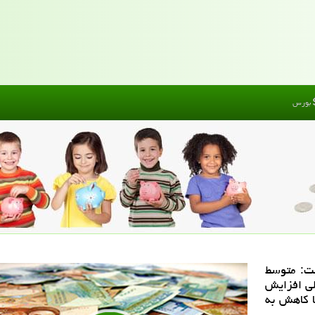
بورس
ت: متوسط
لی افزایش
ا كاهش به