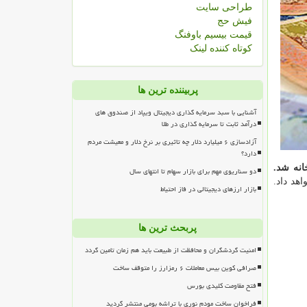
طراحی سایت
فیش حج
قیمت بیسیم باوفنگ
کوتاه کننده لینک
پربیننده ترین ها
آشنایی با سبد سرمایه گذاری دیجیتال ویپاد از صندوق های
درآمد ثابت تا سرمایه گذاری در طلا
آزادسازی ۶ میلیارد دلار چه تاثیری بر نرخ دلار و معیشت مردم
دارد؟
دو سناریوی مهم برای بازار سهام تا انتهای سال
د داد.
بازار ارزهای دیجیتالی در فاز احتیاط
پربحث ترین ها
امنیت گردشگران و محافظت از طبیعت باید هم زمان تامین گردد
صرافی کوین بیس معاملات ۶ رمزارز را متوقف ساخت
فتح مقاومت کلیدی بورس
فراخوان ساخت مودم نوری با تراشه بومی منتشر گردید