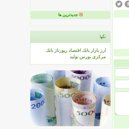
جدیدترین ها
تگها
ارز
بازار
بانك
اقتصاد
رپورتاژ
بانك
مركزی
بورس
تولید