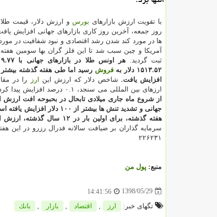
با تقویت ارزش بازارهای
بورس
و ارزش دلار، قیمت طلا 
روز جمعه، آخرین روز كاری بازارهای جهانی افزایش یافت 
ها در مورد كند شدن رشد اقتصادی و نبود شفافیت در مورد
آمریكا و چین سبب شد تا این فلز گران بها سومین هفته 
ثبت گردید.
هر اونس طلا در بازارهای جهانی با ۹.۷۷
۱۵۱۳.۵۲ دلار به
فروش
رسید اما طی هفته گذشته بیشتر 
افزایش یافت.
شاخص دلار كه ارزش این
ارز
را در مقا
ارزهای بین المللی می سنجد، ۰.۱ درصد افزایش پیدا كرد.
از شروع ماه جاری میلادی تابحال در بحبوحه افت ارزش 
جهانی و تشدید تنش ها بیشتر از ۱۰۰ دلار افزایش یافته است.
هفته گذشته، برای اولین بار در ۱۲ سال گذشته، ارزش اوراق قرضه ۱۰ ساله خزانه داری آمریكا كمتر از اوراق دو ساله این وزارتخانه شد.
سرمایه گذاران بر ضیافت سالانه فدرال رزرو در این هف
۲۲۶۲۳۱
منبع:
پول من
1398/05/29
14:41:56
تگهای خبر:
ارز
,
اقتصاد
,
بازار
,
بانك