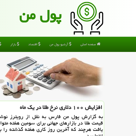
پول من
صفحه اصلی
آرشیو پول من
اقتصاد
بازار
افزایش ۱۰۰ دلاری نرخ طلا در یك ماه
به گزارش پول من فارس به نقل از رویترز نوش
قیمت طلا در بازارهای جهانی برای سومین هفته متوا
یافت هرچند كه آخرین روز كاری هفته گذشته را ب
انتها برد.