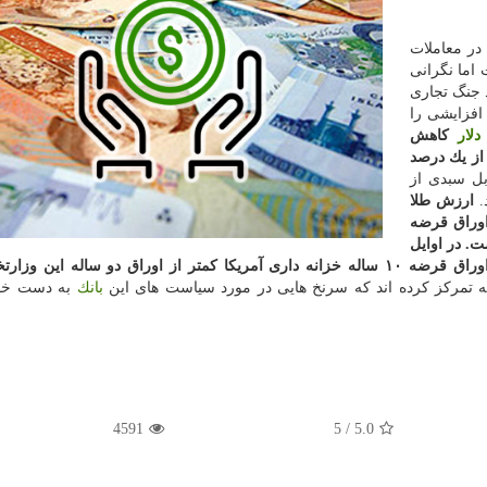
در معاملات
اما نگرانی
 جنگ تجاری
افزایشی را
دلار
كاهش
از یك درصد
بل سبدی از
ارزش طلا
اوراق قرضه
در اوایل
ته تمركز كرده اند كه سرنخ هایی در مورد سیاست های این
بانك
به دست خواه
4591
/ 5
5.0