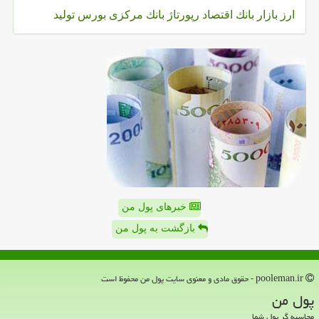
ارز
بازار
بانك
اقتصاد
رپورتاژ
بانك مركزی
بورس
تولید
خبرهای پول من
بازگشت به پول من
pooleman.ir - حقوق مادی و معنوی سایت پول من محفوظ است
پول من
محاسبه گر پول شما