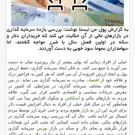
به گزارش پول من ایسنا نوشت: بررسی بازده سرمایه گذاری
در بازارهای مالی از آن حكایت می كند كه خریداران دلار و
سكه در اولین فصل سال با ضرر مواجه گشتند، اما
سهامداران عموما سود خوبی به دست آوردند.
خیلی از افراد زمانی كه پولی بیشتر از نیاز روزمره شان به دست
می آورند یا جمع می كنند، به فكر ایجاد سرمایه گذاری، حفظ ارزش
پول و ایجاد ارزش افزوده از آن می افتند كه هر كس به فراخور درك
و علاقه خود از
اقتصاد
، مبادرت به سرمایه گذاری می نماید. در بین
موقعیت های مختلف سرمایه گذاری، در شرایطی كه كشور در
معرض جریانات سیاسی و اقتصادی خاصی قرار می گیرد، علاقه
مردم به بازارهای مالی و
اسكناس
و سكوك افزایش پیدا می كند؛
همانطور كه در سال قبل خیلی از افراد به دنبال افزایش قیمت دلار
برای خرید این
ارز
به
بازار
هجوم بردند و حتی خرید ارز توسط مردم
امسال نیز ادامه یافت. حال آن كه بررسی روند سرمایه گذاری در
بازارهای مالی، نشان داده است كسانی كه تحت تاثیر این هیجانات
قرار نگرفتند و بجای دلار و سكه در بازار
بورس
سرمایه گذاری
كردند، سود خوبی به جیب زدند، اما خریداران دلار و سكه ناكام