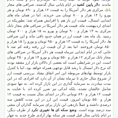
ماندند.
دلار پایین كشید
در ایام پایانی سال گذشته، صرافی های مجاز
بانك
مركزی هر دلار آمریكا را به قیمت ۱۲ هزار و ۸۹۰ تومان و هر
یورو را ۱۴ هزار و ۸۰۰ تومان می خریدند. اما در همان ماه های
ابتدایی امسال، قیمت ارز باز هم با افزایش همراه شد؛ بطوریكه در
ابتدای اردیبهشت ماه، قیمت هر دلار آمریكا در صرافی های مجاز بانك
مركزی به ۱۳ هزار و ۹۰۰ تومان و یورو به ۱۵ هزار و ۷۰۰ تومان
رسید. یك ماه بعد، قیمت ارز در همان حدود باقی ماند و این صرافی
ها، دلار آمریكا را به قیمت ۱۳ هزار و ۹۵۰ تومان و یورو را ۱۵ هزار و
۸۵۰ تومان فروختند. اما بعد از آن قیمت ارز رفته رفته كم شد تا
جایی كه در ایام ابتدایی تیرماه قیمت هر دلار آمریكا در صرافی های
مجاز بانك مركزی ۱۲ هزار و ۵۵۰ تومان و یورو ۱۴ هزار و ۴۵۰ تومان
است. این در شرایطی است كه بعضی از دلالان بازار ارز معتقد بودند
كه نرخ دلار امسال با رشد قابل توجهی همراه خواهد بود، اما با كنترل
بازار توسط نهادهای مربوطه این امر اتفاق نیفتاد. بررسی قیمت ارز
از شروع سال جاری تا تیرماه نشان از آن دارد كه افرادی كه در این
مدت مبادرت به سرمایه گذاری در این بازار كرده اند، نه تنها سودی
شامل حالشان نشده، بلكه اندكی نیز ضرر كرده اند. با عنایت به
قیمت ۱۲ هزار و ۸۹۰ تومانی دلار در ابتدای سال نسبت به قیمت ۱۲
هزار و ۵۵۰ تومان امروز، قیمت این ارز در این مدت كاهش سه
درصدی داشته و عملاً بازدهی این بازار برای سرمایه گذاران آن منفی
سه درصد بوده است.
وضع سكه ای ها تغییری نكرد
از طرف دیگر،
در ایام پایانی سال قبل قیمت هر سكه بهار آزادی طرح جدید به چهار