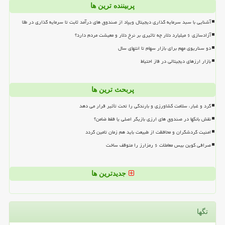
پربیننده ترین ها
آشنایی با سبد سرمایه گذاری دیجیتال ویپاد از صندوق های درآمد ثابت تا سرمایه گذاری در طلا
آزادسازی ۶ میلیارد دلار چه تاثیری بر نرخ دلار و معیشت مردم دارد؟
دو سناریوی مهم برای بازار سهام تا انتهای سال
بازار ارزهای دیجیتالی در فاز احتیاط
پربحث ترین ها
گرد و غبار، سلامت کشاورزی و بارندگی را تحت تأثیر قرار می دهد
نقش بانکها در صندوق های ارزی بازیگر اصلی یا فقط ضامن؟
امنیت گردشگران و محافظت از طبیعت باید هم زمان تامین گردد
صرافی کوین بیس معاملات ۶ رمزارز را متوقف ساخت
جدیدترین ها
تگها