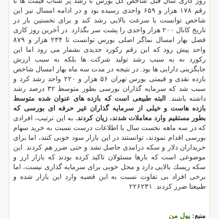
روز كاری سال قبل شاخص كل بورس با رشد پر شتاب قیمت ها تا
رقم ۱۷۸ هزار و ۶۵۹ واحدی رسیده بود و در ادامه امسال نیز این
شاخص توانست با سرعت بالایی رشد كند و برای نخستین بار در
تاریخ كانال ۲۰۰ هزار واحدی را پشت سر بگذارد. در آخرین روز كاری
فصل بهار امسال نماگر اصلی بورس توانست تا ۲۳۴ هزار و ۸۷۹
واحد پیش رود كه این رقم ركورد جدیدی بشمار می رود اما این
ركورد نه به سبب رشد تولید شركت ها بلكه به سبب ارزش
جایگزینی دارایی ها بود. در نتیجه در مدت سه ماه بهار امسال شاخص
بازده نقدی و قیمتی بورس تهران ۵۶ هزار و ۲۲۰ واحد رشد كرد و
سبب شد كه سرمایه گذاران بورسی بطور متوسط ۳۲ درصد رشد
داشته باشند.
البته طبیعی است كه بازده های عنوان شده متوسط
بازده هاست و خیلی از سرمایه گذاران غیر حرفه ای بورسی كه
بطور مستقیم وارد معاملات شدند، زیان كردند.
به این ترتیب، افرادی
كه در سه ماهه نخست سال با اطلاعات درست نسبت به خرید سهام
بورسی اقدام نمودند، توانستند در این بازار سود خوبی كنند، اما برای
خریداران دلار و سكه درامدی حاصل نشد و حتی ضرر هم كردند. این
موضوعی است كه بارها مسئولان تاكید كرده بودند كه بازار ارز و
سكه ریسك بالایی دارد و محل خوبی برای سرمایه گذاری نیست، اما
برخی افراد بی تفاوت نسبت به این قضیه وارد این بازار شده و
طبیعتا ضرر كردند. ۲۲۶۲۳۱
منبع:
پول من