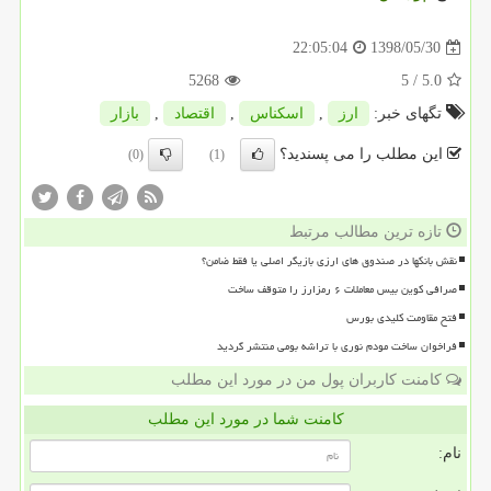
1398/05/30
22:05:04
5268
/ 5
5.0
تگهای خبر:
ارز
,
اسكناس
,
اقتصاد
,
بازار
این مطلب را می پسندید؟
(0)
(1)
تازه ترین مطالب مرتبط
نقش بانکها در صندوق های ارزی بازیگر اصلی یا فقط ضامن؟
صرافی کوین بیس معاملات ۶ رمزارز را متوقف ساخت
فتح مقاومت کلیدی بورس
فراخوان ساخت مودم نوری با تراشه بومی منتشر گردید
کامنت کاربران پول من در مورد این مطلب
کامنت شما در مورد این مطلب
نام: