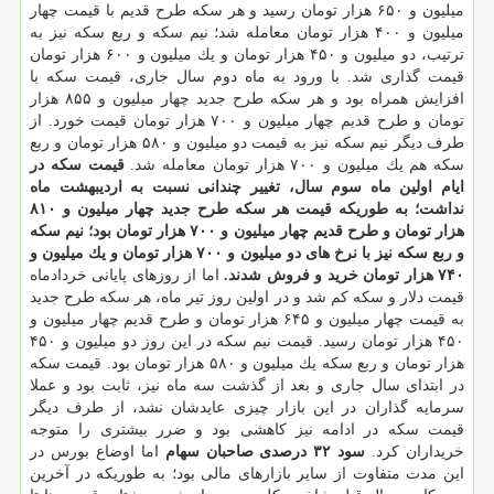
میلیون و ۶۵۰ هزار تومان رسید و هر سكه طرح قدیم با قیمت چهار
میلیون و ۴۰۰ هزار تومان معامله شد؛ نیم سكه و ربع سكه نیز به
ترتیب، دو میلیون و ۴۵۰ هزار تومان و یك میلیون و ۶۰۰ هزار تومان
قیمت گذاری شد. با ورود به ماه دوم سال جاری، قیمت سكه با
افزایش همراه بود و هر سكه طرح جدید چهار میلیون و ۸۵۵ هزار
تومان و طرح قدیم چهار میلیون و ۷۰۰ هزار تومان قیمت خورد. از
طرف دیگر نیم سكه نیز به قیمت دو میلیون و ۵۸۰ هزار تومان و ربع
سكه هم یك میلیون و ۷۰۰ هزار تومان معامله شد.
قیمت سكه در
ایام اولین ماه سوم سال، تغییر چندانی نسبت به اردیبهشت ماه
نداشت؛ به طوریكه قیمت هر سكه طرح جدید چهار میلیون و ۸۱۰
هزار تومان و طرح قدیم چهار میلیون و ۷۰۰ هزار تومان بود؛ نیم سكه
و ربع سكه نیز با نرخ های دو میلیون و ۷۰۰ هزار تومان و یك میلیون و
۷۴۰ هزار تومان خرید و فروش شدند.
اما از روزهای پایانی خردادماه
قیمت دلار و سكه كم شد و در اولین روز تیر ماه، هر سكه طرح جدید
به قیمت چهار میلیون و ۶۴۵ هزار تومان و طرح قدیم چهار میلیون و
۴۵۰ هزار تومان رسید. قیمت نیم سكه در این روز دو میلیون و ۴۵۰
هزار تومان و ربع سكه یك میلیون و ۵۸۰ هزار تومان بود. قیمت سكه
در ابتدای سال جاری و بعد از گذشت سه ماه نیز، ثابت بود و عملا
سرمایه گذاران در این بازار چیزی عایدشان نشد، از طرف دیگر
قیمت سكه در ادامه نیز كاهشی بود و ضرر بیشتری را متوجه
خریداران كرد.
سود ۳۲ درصدی صاحبان سهام
اما اوضاع بورس در
این مدت متفاوت از سایر بازارهای مالی بود؛ به طوریكه در آخرین