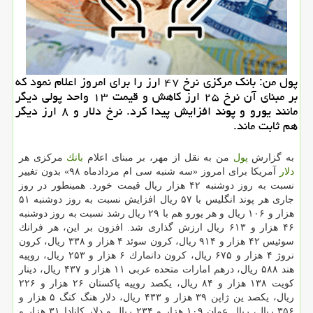
پول من: بانك مركزی نرخ ۴۷ ارز را برای امروز اعلام نمود كه
بر مبنای آن نرخ ۲۵ ارز كاهش و قیمت ۱۳ واحد پولی دیگر
مانند یورو و پوند افزایش پیدا كرد. نرخ دلار و ۸ ارز دیگر
هم ثابت ماند.
به گزارش
پول
من به نقل از مهر، بر مبنای اعلام
بانك
مركزی هر
دلار
آمریكا برای امروز «سه شنبه سی ام مردادماه ۹۸» بدون تغییر
نسبت به روز دوشنبه ۴۲ هزار ریال قیمت خورد. همینطور در روز
جاری هر پوند انگلیس با ۵۷ ریال افزایش نسبت به روز دوشنبه ۵۱
هزار و ۱۰۶ ریال و هر یورو هم با ۲۹ ریال رشد نسبت به روز دوشنبه
۴۶ هزار و ۶۱۳ ریال ارزش گذاری شد. افزون بر این، هر فرانك
سوئیس ۴۲ هزار و ۹۱۴ ریال، كرون سوئد ۴ هزار و ۳۳۸ ریال، كرون
نروژ ۴ هزار و ۶۷۵ ریال، كرون دانمارك ۶ هزار و ۲۵۳ ریال، روپیه
هند ۵۸۸ ریال، درهم امارات متحده عربی ۱۱ هزار و ۴۳۷ ریال، دینار
كویت ۱۳۸ هزار و ۸۴ ریال، یكصد روپیه پاكستان ۲۶ هزار و ۲۲۶
ریال، یكصد ین ژاپن ۳۹ هزار و ۴۳۳ ریال، دلار هنگ كنگ ۵ هزار و
۳۵۶ ریال، ریال عمان ۱۰۹ هزار و ۲۳۴ ریال و دلار كانادا ۳۱ هزار و