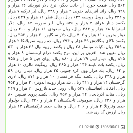
۵۶۴ ریال قیمت خورد. از جانب دیگر، نرخ دلار نیوزیلند ۲۶ هزار و
۹۲۸ ریال، راند آفریقای جنوبی ۲ هزار و ۷۳۸ ریال، لیر تركیه ۷ هزار
و ۳۳۲ ریال، روبل روسیه ۶۳۲ ریال، ریال قطر ۱۱ هزار و ۵۳۹ ریال،
یكصد دینار عراق ۳ هزار و ۵۲۵ ریال، لیر سوریه ۸۲ ریال، دلار
استرالیا ۲۸ هزار و ۴۸۴ ریال، ریال سعودی ۱۱ هزار و ۲۰۰ ریال،
دینار بحرین ۱۱۱ هزار و ۷۰۲ ریال، دلار سنگاپور ۳۰ هزار و ۳۵۲ ریال،
یكصد تاكای بنگلادش ۴۹ هزار و ۷۹۴ ریال، ده روپیه سریلانكا ۲ هزار
و ۳۵۹ ریال، كیات میانمار ۲۸ ریال و یكصد روپیه نپال ۳۶ هزار و ۵۳۰
ریال تعیین شد. افزون بر این، نرخ یكصد درام ارمنستان ۸ هزار و
۸۲۵ ریال، دینار لیبی ۲۹ هزار و ۸۸۰ ریال، یوان چین ۵ هزار و ۹۵۵
ریال، یكصد بات تایلند ۱۳۶ هزار و ۴۶۵ ریال، رینگیت مالزی ۱۰ هزار
و ۶۳ ریال، یك هزار وون كره جنوبی ۳۵ هزار ریال، دینار اردن ۵۹
هزار و ۲۳۸ ریال، یكصد تنگه قزاقستان ۱۰ هزار و ۸۷۱ ریال، لاری
گرجستان ۱۴ هزار و ۳۱۱ ریال، یك هزار روپیه اندونزی ۲ هزار و ۹۵۲
ریال، افغانی افغانستان ۵۳۷ ریال، روبل جدید بلاروس ۲۰ هزار و ۴۴۹
ریال، منات آذربایجان ۲۴ هزار و ۷۵۷ ریال، یكصد پزوی فیلیپین ۸۰
هزار و ۲۲۶ ریال، سومونی تاجیكستان ۴ هزار و ۳۳۰ ریال، بولیوار
جدید ونزوئلا ۴ هزار و ۲۰۶ ریال و منات جدید تركمنستان ۱۲ هزار
ریال ارزش گذاری شد.
1398/06/01
01:02:06