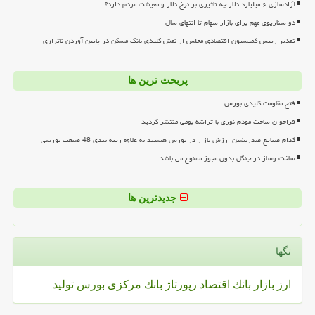
آزادسازی ۶ میلیارد دلار چه تاثیری بر نرخ دلار و معیشت مردم دارد؟
دو سناریوی مهم برای بازار سهام تا انتهای سال
تقدیر رییس کمیسیون اقتصادی مجلس از نقش کلیدی بانک مسکن در پایین آوردن ناترازی
پربحث ترین ها
فتح مقاومت کلیدی بورس
فراخوان ساخت مودم نوری با تراشه بومی منتشر گردید
کدام صنایع صدرنشین ارزش بازار در بورس هستند به علاوه رتبه بندی 48 صنعت بورسی
ساخت وساز در جنگل بدون مجوز ممنوع می باشد
جدیدترین ها
تگها
ارز
بازار
بانك
اقتصاد
رپورتاژ
بانك مركزی
بورس
تولید