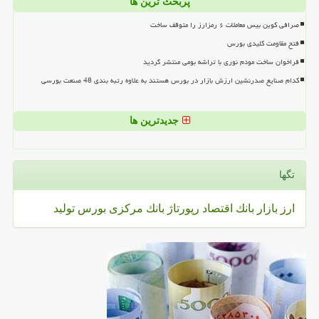
پربحث ترین ها
صرافی کوین بیس معاملات ۶ رمزارز را متوقف ساخت
فتح مقاومت کلیدی بورس
فراخوان ساخت مودم نوری با تراشه بومی منتشر گردید
کدام صنایع صدرنشین ارزش بازار در بورس هستند به علاوه رتبه بندی 48 صنعت بورسی
جدیدترین ها
تگها
ارز
بازار
بانك
اقتصاد
رپورتاژ
بانك مركزی
بورس
تولید