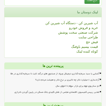
لینک دوستان ما
آب شیرین کن - دستگاه آب شیرین کن
خرید و فروش خودرو
شرکت صنعتی سخت پوشش
طراحی سایت
فیش حج
قیمت بیسیم باوفنگ
کوتاه کننده لینک
پربیننده ترین ها
آشنایی با سبد سرمایه گذاری دیجیتال ویپاد از صندوق های درآمد ثابت تا سرمایه گذاری در طلا
آزادسازی ۶ میلیارد دلار چه تاثیری بر نرخ دلار و معیشت مردم دارد؟
دو سناریوی مهم برای بازار سهام تا انتهای سال
تقدیر رییس کمیسیون اقتصادی مجلس از نقش کلیدی بانک مسکن در پایین آوردن ناترازی
پربحث ترین ها