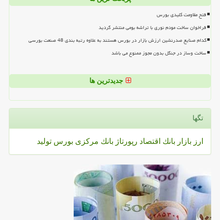
فتح مقاومت کلیدی بورس
فراخوان ساخت مودم نوری با تراشه بومی منتشر گردید
کدام صنایع صدرنشین ارزش بازار در بورس هستند به علاوه رتبه بندی 48 صنعت بورسی
ساخت وساز در جنگل بدون مجوز ممنوع می باشد
جدیدترین ها
تگها
ارز
بازار
بانك
اقتصاد
رپورتاژ
بانك مركزی
بورس
تولید