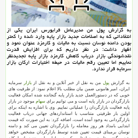
به گزارش پول من مدیرعامل فرابورس ایران یكی از
انتقاداتی كه به اصلاحات جدید بازار پایه وارد شده را كمتر
بودن دامنه نوسان نسبت به مالیات و كارمزد عنوان نمود و
اظهار داشت: در نظر داریم كه برای افزایش قدرت
نقدشوندگی بازار درباب كاهش كارمزد بازار پایه تجدیدنظر
نماییم اما تعیین رقم مالیات در حیطه اختیارات اركان بازار
سرمایه قرار ندارد.
به گزارش
پول
من به نقل از خبر آنلاین و به نقل از
بازار
سرمایه
ایران، امیر هامونی ضمن بیان مطلب بالا اعلام نمود: از ظرفیت های
خوبی كه در دستورالعمل جدید بازار پایه گنجانده شده امكان فعالیت
بازارگردان در بازار پایه است و می توانیم برای
سهام
موجود در بازار
پایه فعالیت بازارگردان را عملیاتی نماییم. وی با اشاره به اینكه برای
اولین بار ظرفیتی متناسب با استانداردهای جهانی درباب فعالیت
بازارگردانی به وجود آمده است، اضافه كرد: به این صورت كه قیمت
ابتدایی بامداد هر روز معامله را بازارگردان تعیین می كند و دامنه
نوسان برمبنای قیمت تعیین شده توسط بازارگردان مشخص خواهد