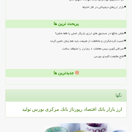
بازار ارزهای دیجیتالی در فاز احتیاط
پربحث ترین ها
نقش بانکها در صندوق های ارزی بازیگر اصلی یا فقط ضامن؟
امنیت گردشگران و محافظت از طبیعت باید هم زمان تامین گردد
صرافی کوین بیس معاملات ۶ رمزارز را متوقف ساخت
فتح مقاومت کلیدی بورس
جدیدترین ها
تگها
ارز
بازار
بانك
اقتصاد
رپورتاژ
بانك مركزی
بورس
تولید