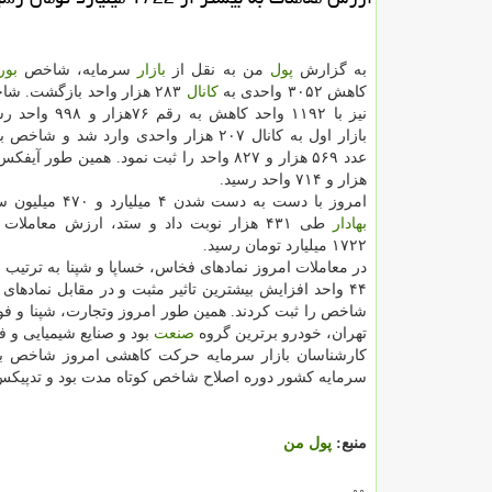
به گزارش
پول
من به نقل از
بازار
سرمایه، شاخص
بو
كاهش ۳۰۵۲ واحدی به
كانال
۲۸۳ هزار واحد بازگشت. 
نیز با ۱۱۹۲ واحد كاهش به
بازار اول به كانال ۲۰۷ هزار واحدی وارد شد و شا
عدد ۵۶۹ هزار و ۸۲۷ واحد را ثبت نمود. همین طور 
هزار و ۷۱۴ واحد رسید.
امروز با دست به دست شدن ۴ میلیارد و ۴۷۰ میلیون سهم و
بهادار
طی ۴۳۱ هزار نوبت داد و ستد، ارزش معاملات 
۱۷۲۲ میلیارد تومان رسید.
شاخص را ثبت كردند. همین طور امروز وتجارت، شپنا و فولا
تهران، خودرو برترین گروه
صنعت
بود و صنایع شیمیایی و 
كارشناسان بازار سرمایه حركت كاهشی امروز شاخص بورس
سرمایه كشور دوره اصلاح شاخص كوتاه مدت بود و تدپیكس ب
منبع:
پول من