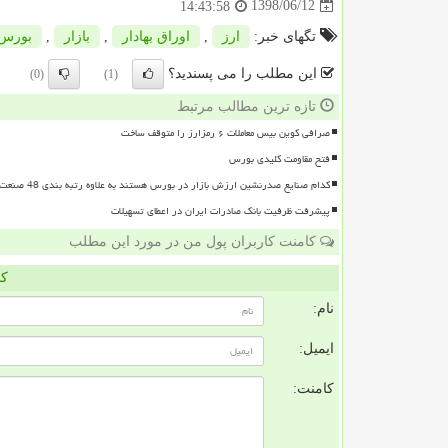
1398/06/12
14:43:58
تگهای خبر:
ارز
,
اوراق بهادار
,
بازار
,
بورس
این مطلب را می پسندید؟
(0)
(1)
تازه ترین مطالب مرتبط
صرافی کوین بیس معاملات ۶ رمزارز را متوقف ساخت
فتح مقاومت کلیدی بورس
کدام صنایع صدرنشین ارزش بازار در بورس هستند به علاوه رتبه بندی 48 صنعت بورسی
پیشرفت ظرفیت بانک صادرات ایران در اعطای تسهیلات
کامنت کاربران پول من در مورد این مطلب
کا
نام:
ایمیل:
کامنت: