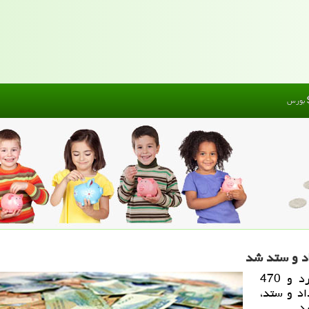
بورس
پول من: امروز با دست به دست شدن 4 میلیارد و 470
43 هزار نوبت داد و ستد،