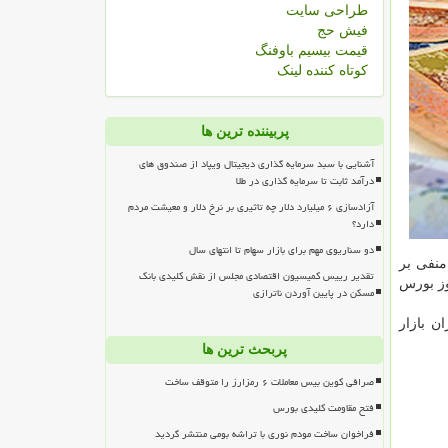
طراحی سایت
فیش حج
قیمت بیسیم باوفنگ
کوتاه کننده لینک
پربیننده ترین ها
آشنایی با سبد سرمایه گذاری دیجیتال ویپاد از صندوق های
درآمد ثابت تا سرمایه گذاری در طلا
آزادسازی ۶ میلیارد دلار چه تاثیری بر نرخ دلار و معیشت مردم
دارد؟
دو سناریوی مهم برای بازار سهام تا انتهای سال
واحد كاهش بیشترین تاثیر منفی بر
تقدیر رییس کمیسیون اقتصادی مجلس از نقش کلیدی بانک
وز بورس
مسکن در پایین آوردن ناترازی
ن بازار
پربحث ترین ها
صرافی کوین بیس معاملات ۶ رمزارز را متوقف ساخت
فتح مقاومت کلیدی بورس
فراخوان ساخت مودم نوری با تراشه بومی منتشر گردید