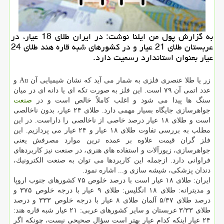
به گزارش پول من ایلنا نوشت: ​در ایران طلای 18 عیار، در
عربستان طلای 21 عیار و در كشورهای شبه قاره هند طلای 24
عیار بعنوان استاندارد رسمیت دارد.
زر یا طلا عنصری فلزی به شمار می آید كه نشان شیمیایی آن Au و
عدد اتمی آن ۷۹ است. این فلز به صورت تكه ای یا دانه ای در میان
سنگ ها پیدا می شود و اغلب كاملاً خالص است و در
صنعت
جواهرسازی جایگاه بسیار مهمی دارد. طلای ۲۴ عیار، بدون ناخالصی
است و طلای ۱۸ عیار درصد خاصی از ناخالصی را داراست. در این
مطلب به بررسی تفاوت طلای ۱۸ عیار و ۲۴ عیار می پردازیم. این
فلز گران قیمت علاوه بر عمده ترین موارد مصرفش یعنی
جواهرسازی، زیورآلات و استفاده های هنری، در صنعت نیز كاربردهای
فراوانی دارد. ازجمله این كاربردها می توان به صنعت الكترونیك،
دندان پزشكی، شیشه سازی و... اشاره نمود.
ایران: طلای ۱۸ عیار است با درصد خلوص ۷۵ كشورهای جنوب اروپا
و مدیترانه: طلای ۱۸ انگلیس: طلای ۹ عیار با درجه خلوص ۳۷۵ و
درصد طلای ۵/۳۷ آلمان طلای ۸ عیار با درجه خلوص ۳۳۳ و درصد
طلای ۳/۳۳ عربستان و سایر كشورهای عربی: ۲۱ عیار شبه قاره هند:
۲۴ عیار اینكه كدام عیار بهتر است سؤال صحیحی نیست، چونكه اگر