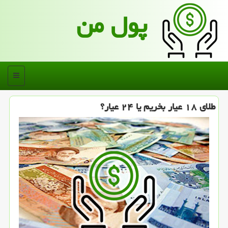
پول من
منو
طلای ۱۸ عیار بخریم یا ۲۴ عیار؟