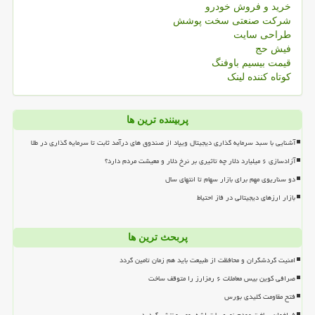
خرید و فروش خودرو
شرکت صنعتی سخت پوشش
طراحی سایت
فیش حج
قیمت بیسیم باوفنگ
کوتاه کننده لینک
پربیننده ترین ها
آشنایی با سبد سرمایه گذاری دیجیتال ویپاد از صندوق های درآمد ثابت تا سرمایه گذاری در طلا
آزادسازی ۶ میلیارد دلار چه تاثیری بر نرخ دلار و معیشت مردم دارد؟
دو سناریوی مهم برای بازار سهام تا انتهای سال
بازار ارزهای دیجیتالی در فاز احتیاط
پربحث ترین ها
امنیت گردشگران و محافظت از طبیعت باید هم زمان تامین گردد
صرافی کوین بیس معاملات ۶ رمزارز را متوقف ساخت
فتح مقاومت کلیدی بورس