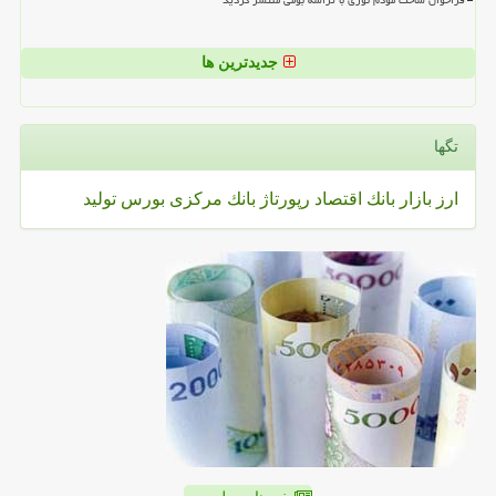
فراخوان ساخت مودم نوری با تراشه بومی منتشر گردید
جدیدترین ها
تگها
ارز
بازار
بانك
اقتصاد
رپورتاژ
بانك مركزی
بورس
تولید