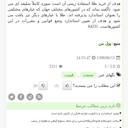
هدف از خرید طلا استفاده زینتی آن است سوژه كاملاً سلیقه ای می
شود. ناگفته نماند كه در كشورهای مختلف جهان كه عیارهای مختلفی
را بعنوان استاندارد پذیرفته اند، طلا با عیارهای دیگر نیز یافت می
شود و هدف از تعیین استاندارد وضع قوانین و مقررات در این
كشورهاست. 64231
منبع:
پول من
1398/06/13
14:55:47
5311
/ 5
5.0
تگهای خبر:
صنعت
,
قیمت
این مطلب را می پسندید؟
(0)
(1)
تازه ترین مطالب مرتبط
تولید استاندارد و با کیفیت لوازم خانگی در کشور لازم است
ساخت نانوسامانه فتوالکتروکاتالیستی برای حذف سموم گیاهی و مقاوم از پساب