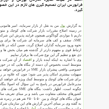
فرابورس ایران تصمیم گیری های لازم در این خ
گیرد.
به گزارش
پول
من به نقل از بازار سرمایه، امیر هامونی 
در زمینه اصلاح مقررات بازار شركت های كوچك و متو
داریم تا مواردی گوناگونی همچون فرایند پذیرش این شركت 
SME، سقف و كف های سرمایه ای شركت ها برای ورود
نحوه ورود سرمایه گذاران اصلاح گردد، ضمن آنكه در تلاشیم
ارتباط قوی و مفهوم دارتر از گذشته هم میان بخش ها و
ذی نفع و تنظیم گر این نوع شركت ها برقرار نماییم.
وی با اشاره به اینكه آینده بازار و
اقتصاد
از آنِ شركت ه
متوسط است بخصوص آن دسته از بنگاه هایی كه در حوزه 
سهولت بیشتری امكان پذیر می شود؛ چون كه علاوه بر روش
برای شركت های كوچك و متوسط كمك ویژه ای خواهند كرد
مدیرعامل فرابورس در پاسخ به این سؤال كه اصولا بنگاه
چگونه است، اظهار 
عنوان بنگاه های كوچك و بین ۵۰ تا ۲۵۰ نفر هم در زمره شركت های متوسط تعریف شده است.
و این درحالیست كه مقایسه این
آمار
با اتحادیه اروپا نشا