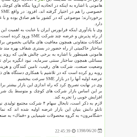
خ
برخوردارند؛ موضوعی كه در كشور ما هم صادق بوده و با ع
دارد.
از راه پذیرش و عرضه چن
امكانات متفاوتی همچون معافیت های مالیاتی بخصوص بر
ساختار حاكمیتی از راه حضور در بستری شفاف بهره مند شو
مسائلی همچون ساختار سنتی سرمایه، نبود انگیزه برای ته
وضعیت صنعت، شركت های رقیب، تامین كنندگان و هزینه 
روبه رو كرده است كه در تلاشیم با همكاری دستگاه های ذی
عرضه اولیه آنها را در بازار SME سرعت ببخشیم.
وی در نهایت تصریح كرد كه راه اندازی این بازار بیشتر برا
بر این اساس بازار شركت های كوچك و متوسط یك شروع ب
افزایش خوبی را تجربه كند.
لازم به ذكر است، تابحال سهام ۴ شركت مجتمع تولیدی نیلی صنعت كرمان، پتروصنعت گامرون و ماداكتو استیل كرد در تابلو رشد و گز
تابلو دانش بنیان این بازار عرضه اولیه شده اند كه ن
«شگامرون» به گروه محصولات شیمیایی و «فماك» به صنع
1398/06/20
22:45:39