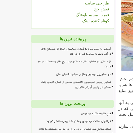
طراحی سایت
فیش حج
قیمت بیسیم باوفنگ
کوتاه کننده لینک
پربیننده ترین ها
آشنایی با سبد سرمایه گذاری دیجیتال ویپاد از صندوق های
درآمد ثابت تا سرمایه گذاری در طلا
آزادسازی ۶ میلیارد دلار چه تاثیری بر نرخ دلار و معیشت مردم
دارد؟
دو سناریوی مهم برای بازار سهام تا انتهای سال
قدم بخش
تقدیر رییس کمیسیون اقتصادی مجلس از نقش کلیدی بانک
صی واقعی پیشران بازار SME در فرابورس خواهد بود و با اصلاح رویه های پذیرش شركت ها در این بازار قطعا تامین مالی SME ها هم با
مسکن در پایین آوردن ناترازی
ز منابع
به آنها
پربحث ترین ها
رقمی كه در
فتح مقاومت کلیدی بورس
 توسعه اقتصادی (OECD) شركت هایی با كمتر از ۵۰ نفر پرسنل تحت
فراخوان ساخت مودم نوری با تراشه بومی منتشر گردید
 درصد از كل اشتغال را می سازند
کدام صنایع صدرنشین ارزش بازار در بورس هستند به علاوه