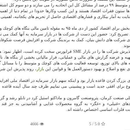
هامونی با اشاره به اینكه در اتحادیه اروپا بنگاه های كوچك و متوسط ۹۹ درصد از مشاغل كل این اتحادیه را می سازند و دو سو
صوصی را هم در اختیار گرفته اند، افزود: در واقع SME ها ستون فقرات اقتصاد هستند و این كسب وكارها حدودا در تمام دنیا از
نایت به آمار بیكاری و فشارهای اقتصادی حاصل از تحریم های یكجانبه، اهمیت
وی با یادآوری اینكه فرابورس ایران با عنایت به اهمیت این بخش برای اقتصاد كشور از دی ماه ۹۵ به مقوله تامین مالی
د شركت SME ورود كرده است، تصریح كرد: حضور این دست از شركت ها در بازار سرمایه به آنها كمك می ن
ای شركت های دانش بنیان، كمك به برندینگ شركت و افزایش فرصت شكوفایی
ند.
هامونی همینطور با اشاره به برخی چالش هایی كه روند پذیرش شركت ها را در بازار SME فرابورس سخت كرده است، ا
یه و عرضه گزارش های مالی و عملیاتی، فرار مالیاتی بخشی از بنگاه ها، ناآ
های بالای توزیع، توسعه فعالیت شركت های كوچك و متوسط را با مسائل گ
 نفع و اصلاح و بهبود دستورالعمل ها و قوانین این
بازار
، روند پذیرش این شر
ی بزرگ كردن قاعده بازار بود و اینكه سهم بازار سرمایه در اقتصاد ملی افزایش
رای افقی جدید است و پیشبینی می نماییم ظرف چند سال آینده قاعده ای
مادهای «غنیلی» و «غگز» به گروه محصولات غذایی و آشامیدنی به جز قند
ت فلزات اساسی اختصاص داشته اند.
4666
/ 5
5.0