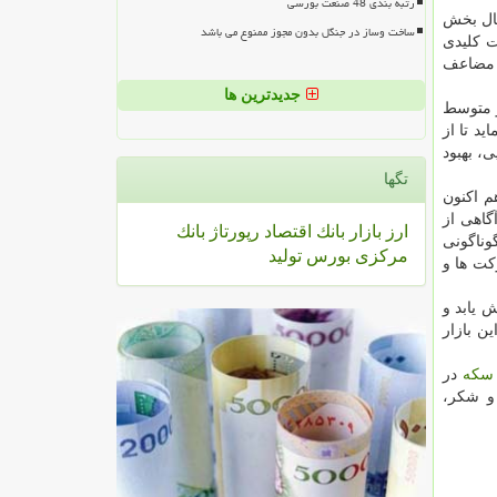
رتبه بندی 48 صنعت بورسی
م كل اشتغال بخش
ساخت وساز در جنگل بدون مجوز ممنوع می باشد
 اهمیت كلیدی
ی مضاعف
جدیدترین ها
 بنگاه های كوچك و متوسط
ماید تا از
، بهبود
تگها
ظهار نمود: هم اكنون
گاهی از
ارز
بازار
بانك
اقتصاد
رپورتاژ
بانك
وناگونی
مركزی
بورس
تولید
كت ها و
 یابد و
ن بازار
سكه
در
 و شكر،