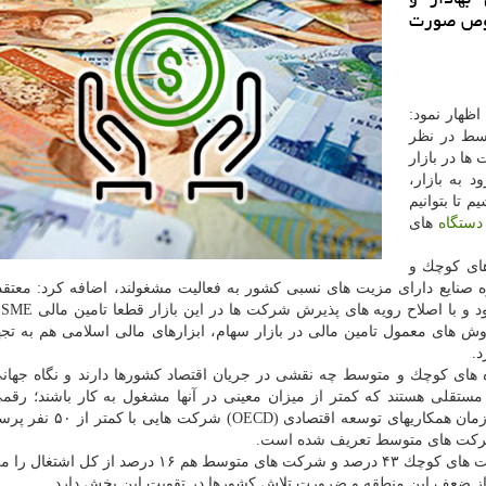
صوص صورت
اظهار نمود:
سط در نظر
ها در بازار
 به بازار،
 تا بتوانیم
دستگاه
های
ای كوچك و
صنایع دارای مزیت های نسبی كشور به فعالیت مشغولند، اضافه كرد: معت
خصو
 های معمول تامین مالی در بازار سهام، ابزارهای مالی اسلامی هم به تجهی
.
 های كوچك و متوسط چه نقشی در جریان اقتصاد كشورها دارند و نگاه جهانی 
داشت: بنگاه های SME شركت های مستقلی هستند كه كمتر از میزان معینی در آنها مشغول به كار باشند؛ 
كشورهای مختلف متفاوت می باشد و بر مبنای تعریف سازمان همكاریهای
به گفته وی بر مبنای آخرین گزارش های این سازمان شركت های كوچك ۴۳ درصد و شركت های متوسط هم ۱۶
ن از ضعف این منطقه و ضرورت تلاش كشورها در تقویت این بخش دارد.