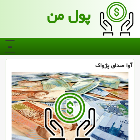
پول من
منو
آوا صدای پژواك