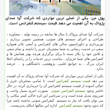
پول من: یكی از اصلی ترین مواردی كه شركت آوا صدای
پژواك به آن اهمیت می دهد قیمت سیستم كنفرانس است.
شرکت آوا صدای پژواک با سال ها سابقه در زمینه تولید ، مشاوره ،
طراحی و اجرای سیستم های صوتی، همچنین تصویر برداری ،
نورپردازی و دکوراسیون سالن های کنفرانس و آمفی تئاتر همواره
سعی در خدمت رسانی به شما مشتریان عزیز را داشته و تمام سعی
و تلاش خود را بکار بسته تا برای برگزاری هرچه بهتر همایش ها و
کنفرانس های شما عزیزان ، مناسب ترین خدمات را در راستای اعتلا
ایران بزرگ ، به جوامع علمی، پژوهشی، دانشگاهی و … عرضه
بدارد.
یکی از اصلی ترین مواردی که شرکت آوا صدای پژواک به آن اهمیت
می دهد
قیمت سیستم کنفرانس
است. تا تمامی مشتریان عزیز با
خیالی آسوده از قیمت سیستم کنفرانس آن را خریداری کرده. در حال
حاضر وجود
سیستم کنفرانس صوتی
بصورت امری بسیار واجب و
ضرروی تبدیل شده است و در سرتاسر این کره خاکی کمتر مکانی را
می توان یافت که نیاز به سیستم کنفرانس صوتی نداشته باشد چرا
که بدون وجود
سیستم کنفرانس
اداره این سالنها امکان پذیرنیست.