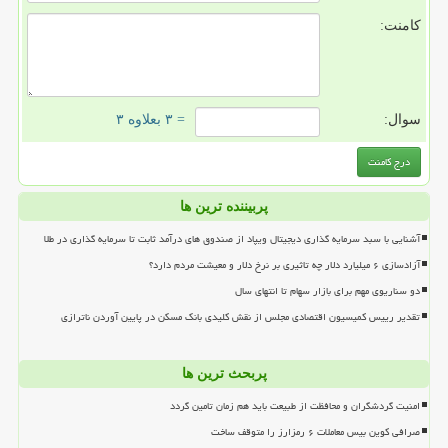
کامنت:
سوال:
= ۳ بعلاوه ۳
پربیننده ترین ها
آشنایی با سبد سرمایه گذاری دیجیتال ویپاد از صندوق های درآمد ثابت تا سرمایه گذاری در طلا
آزادسازی ۶ میلیارد دلار چه تاثیری بر نرخ دلار و معیشت مردم دارد؟
دو سناریوی مهم برای بازار سهام تا انتهای سال
تقدیر رییس کمیسیون اقتصادی مجلس از نقش کلیدی بانک مسکن در پایین آوردن ناترازی
پربحث ترین ها
امنیت گردشگران و محافظت از طبیعت باید هم زمان تامین گردد
صرافی کوین بیس معاملات ۶ رمزارز را متوقف ساخت