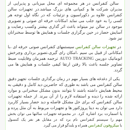
سالن کنفرانس در هر مجموعه ای محل میزبانی و پذیرایی از
مدیران شرکت ها و کمپانی های بزرگ میباشد.در تجهیزات سالن
کنفرانس علاوه بر دکوراسیون و تزئینات که در نگاه اول توجه هر
کسی را به خود جلب می نماید امکانات حرفه ای صوتی و تصویری
موجود در سالن نیز میتواند باعث اثر گذاری بیشتر وکسب رضایت و
آسایش حضار در حین برگزاری جلسات و همایش ها توسط سخنرانان
نیز شود.
در
تجهیزات سالن کنفرانس
سیستمهای کنفرانس صوتی حرفه ای ،با
امکاناتی از قبیل بی سیم ،امکان رای گیری،تصویر برداری وچرخش
اتوماتیک دوربین AUTO TRACKING ترجمه همزمان وقابلیت ضبط
تصاویر جلسه باعث بالا رفتن ارتقا کیفی جلسات و همایش ها می
گردد.
یکی از دغدغه های بسیار مهم در زمان برگذاری جلسات تجهیز دقیق
سالن کنفرانس می باشد به طوری که حاضرین دید کامل و دقیقی به
محیط همایش داشته باشند تا بتوانند بدون مشکل سخنرانی و موارد
ارائه شده را دیده و استفاده لازم را از آن ببرند. از جمله تجهیزات
سالن کنفرانس که برای حل مشکل فاصله و دید حضار بسیار کاربرد
دارد می توان به دیتا پروژکتور ها و تجهیزات مربوط به آن مثل پرده و
یا اسمارت برد اشاره کرد.
در مجموعه تجهیزات سالنها می توان بخش
مهم را سیستم کنفرانس نام برد که در مقابل هر نفر یک کنسول
با
میکروفون کنفرانس
همراه و بلندگو قرار می گیرد.