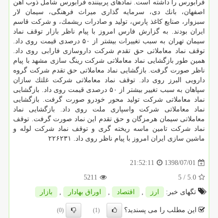
فرابورس را داشته است. نمادهای پربیننده فرابورس شامل ذوب آهن
اصفهان، بانك دی، سرمایه گذاری میراث فرهنگی، سیمان لار
سبزوار، صنایع كاغذ پارس، تولید و صادرات ریشمك، و شركت قاسم
ایران بودند. به گزارش فارس امروز با پیام ناظر بازار توقف نماد
سیمان تهران به سبب تغییرات بیشتر از ۵۰ درصدی قیمت روی داد.
توقف نماد معاملاتی حق تقدم شركت داروسازی فارابی روی داد.
همین طور بازگشایی نماد معاملاتی شركت رینگ سازی مشهد با پیام
ناظر صورت گرفت. بازگشایی نماد معاملاتی حق تقدم شركت گروه
دارویی البرز روی داد. توقف نماد معاملاتی شركت غلتك سازان
سپاهان به سبب تغییر بیشتر از ۵۰ درصدی قیمت روی داد. بازگشایی
نماد معاملاتی شركت تولید محور خودرو صورت گرفت. بازگشایی
نماد معاملاتی شركت واسپاری ملت روی داد. بازگشایی نماد
معاملاتی سیمان هرمزگان و حق تقدم این نماد صورت گرفت. توقف
نماد شركت تامین ماسه ریخته گری و توقف نماد شركت لوله و
ماشین سازی ایران امروز با پیام ناظر روی داد. ۲۲۶۲۳۱
1398/07/01
21:52:11
5211
/ 5
5.0
تگهای خبر:
ارز
,
اقتصاد
,
اوراق بهادار
,
بازار
این مطلب را می پسندید؟
(0)
(1)