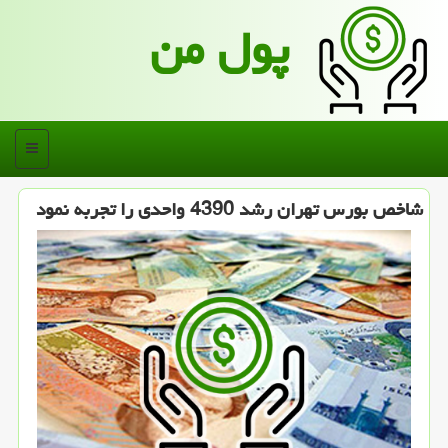
پول من
منو
شاخص بورس تهران رشد 4390 واحدی را تجربه نمود