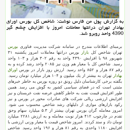
به گزارش پول من فارس نوشت: شاخص كل بورس اوراق
بهادار تهران درانتها معاملات امروز با افزایش چشم گیر
4390 واحد روبرو شد.
برمبنای اطلاعات مندرج در سامانه شركت مدیریت فناوری
بورس
تهران شاخص كل
بازار
بورس درانتها معاملات امروز یكشنبه ۳۱
شهریور ۹۸ با افزایش ۴۳۹۰ واحد به رقم ۳۰۲ هزار و ۱۰۳ واحد
رسید. شاخص كل با معیار هم وزن نیز ۲۰۸۵ واحد رشد كرده و به
رقم ۸۷ هزار و ۸۵۲ واحد رسید. ارزش روز بازار در بورس
اوراق
بهادار
تهران به بیشتر از یك میلیون و ۱۰۴ هزار میلیارد تومان رسید.
بگفته برخی كارشناسان دلیل رونق دو روزه بورس به خاطر خبرهای
مثبتی است كه در فضای سیاسی كشور به گوش می رسد. همین
طور افزایش قیمت نفت به خاطر كاهش عرضه نفت عربستان و نیز
افزایش ارزشی ریالی شركت های صادرات محور در بورس و نیز
ركود بازارهای موازی از دلیلهای رشد شاخص محسوب می شود.
امروز معامله گران بورس تهران بیشتر از ۵.۳ میلیارد سهام وحق
تقدم در چارچوب ۴۱۲ هزار نوبت معامله و به ارزش ۲۲۸۱ میلیارد
تومان داد و ستد كردند. امروز شاخص قیمت با معیار وزنی ارزشی با
افزایش ۱۱۸۰ واحدی به رقم ۸۱ هزار و ۱۹۶ واحد رسید. شاخص