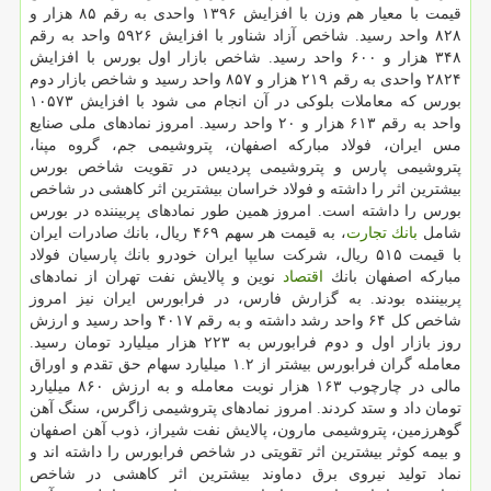
قیمت با معیار هم وزن با افزایش ۱۳۹۶ واحدی به رقم ۸۵ هزار و
۸۲۸ واحد رسید. شاخص آزاد شناور با افزایش ۵۹۲۶ واحد به رقم
۳۴۸ هزار و ۶۰۰ واحد رسید. شاخص بازار اول بورس با افزایش
۲۸۲۴ واحدی به رقم ۲۱۹ هزار و ۸۵۷ واحد رسید و شاخص بازار دوم
بورس كه معاملات بلوكی در آن انجام می شود با افزایش ۱۰۵۷۳
واحد به رقم ۶۱۳ هزار و ۲۰ واحد رسید. امروز نمادهای ملی صنایع
مس ایران، فولاد مباركه اصفهان، پتروشیمی جم، گروه مپنا،
پتروشیمی پارس و پتروشیمی پردیس در تقویت شاخص بورس
بیشترین اثر را داشته و فولاد خراسان بیشترین اثر كاهشی در شاخص
بورس را داشته است. امروز همین طور نمادهای پربیننده در بورس
شامل
بانك
تجارت
، به قیمت هر سهم ۴۶۹ ریال، بانك صادرات ایران
با قیمت ۵۱۵ ریال، شركت سایپا ایران خودرو بانك پارسیان فولاد
مباركه اصفهان بانك
اقتصاد
نوین و پالایش نفت تهران از نمادهای
پربیننده بودند. به گزارش فارس، در فرابورس ایران نیز امروز
شاخص كل ۶۴ واحد رشد داشته و به رقم ۴۰۱۷ واحد رسید و ارزش
روز بازار اول و دوم فرابورس به ۲۲۳ هزار میلیارد تومان رسید.
معامله گران فرابورس بیشتر از ۱.۲ میلیارد سهام حق تقدم و اوراق
مالی در چارچوب ۱۶۳ هزار نوبت معامله و به ارزش ۸۶۰ میلیارد
تومان داد و ستد كردند. امروز نمادهای پتروشیمی زاگرس، سنگ آهن
گوهرزمین، پتروشیمی مارون، پالایش نفت شیراز، ذوب آهن اصفهان
و بیمه كوثر بیشترین اثر تقویتی در شاخص فرابورس را داشته اند و
نماد تولید نیروی برق دماوند بیشترین اثر كاهشی در شاخص