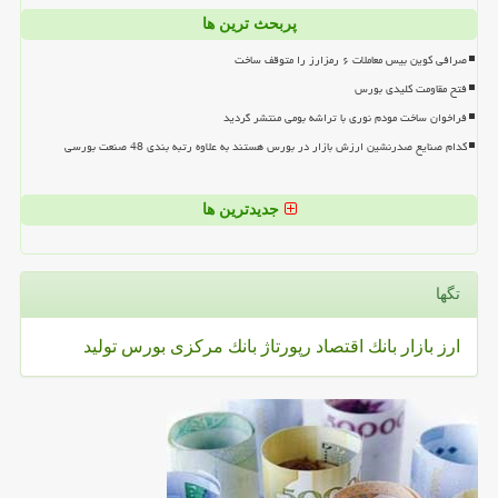
پربحث ترین ها
صرافی کوین بیس معاملات ۶ رمزارز را متوقف ساخت
فتح مقاومت کلیدی بورس
فراخوان ساخت مودم نوری با تراشه بومی منتشر گردید
کدام صنایع صدرنشین ارزش بازار در بورس هستند به علاوه رتبه بندی 48 صنعت بورسی
جدیدترین ها
تگها
ارز
بازار
بانك
اقتصاد
رپورتاژ
بانك مركزی
بورس
تولید