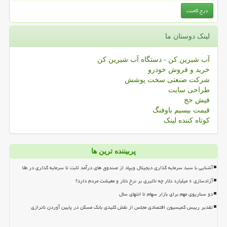
لینک دوستان ما
آب شیرین کن - دستگاه آب شیرین کن
خرید و فروش خودرو
شرکت صنعتی سخت پوشش
طراحی سایت
فیش حج
قیمت بیسیم باوفنگ
کوتاه کننده لینک
پربیننده ترین ها
آشنایی با سبد سرمایه گذاری دیجیتال ویپاد از صندوق های درآمد ثابت تا سرمایه گذاری در طلا
آزادسازی ۶ میلیارد دلار چه تاثیری بر نرخ دلار و معیشت مردم دارد؟
دو سناریوی مهم برای بازار سهام تا انتهای سال
تقدیر رییس کمیسیون اقتصادی مجلس از نقش کلیدی بانک مسکن در پایین آوردن ناترازی