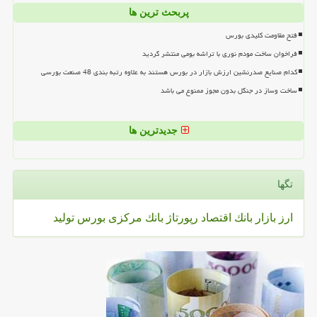
پربحث ترین ها
فتح مقاومت کلیدی بورس
فراخوان ساخت مودم نوری با تراشه بومی منتشر گردید
کدام صنایع صدرنشین ارزش بازار در بورس هستند به علاوه رتبه بندی 48 صنعت بورسی
ساخت وساز در جنگل بدون مجوز ممنوع می باشد
جدیدترین ها
تگها
ارز
بازار
بانك
اقتصاد
رپورتاژ
بانك مركزی
بورس
تولید